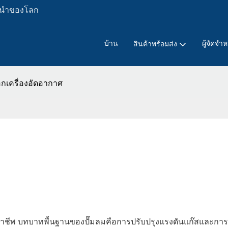
ั้นนำของโลก
บ้าน
ผู้จัดจำ
สินค้าพร้อมส่ง
ือกเครื่องอัดอากาศ
าอาชีพ บทบาทพื้นฐานของปั๊มลมคือการปรับปรุงแรงดันแก๊สและกา