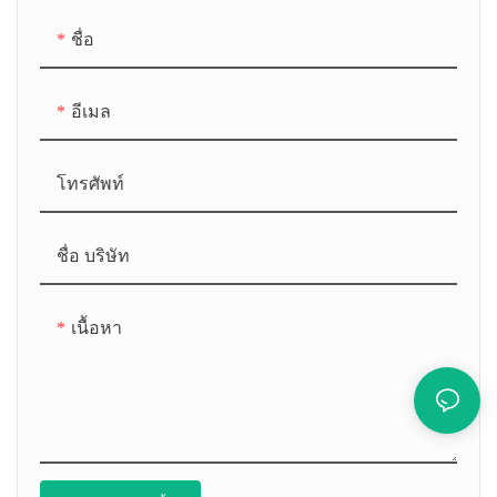
โอในห้องปั๊มมีขนาดเล็กลง
ชื่อ
และเชื่อมต่อกับท่อทางเข้า
ของปั๊ม ก๊าซจะเข้าสู่ห้องดูด
ของปั๊มจนกว่าห้องดูดจะมี
อีเมล
ขนาดใหญ่ขึ้นและแยกออก
จากช่องอากาศเข้าอีกครั้ง
โทรศัพท์
เมื่อปริมาตรลดลง ก๊าซจะถูก
บีบอัดจนกระทั่งความดันของ
ก๊าซมีมากกว่าความดัน
ชื่อ บริษัท
บรรยากาศหนึ่ง และวาล์วไอ
เสียถูกเปิดเพื่อระบายก๊าซ
เนื้อหา