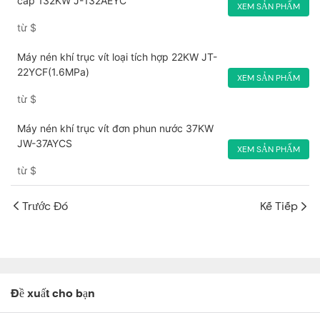
cấp 132KW J-132AEYC
XEM SẢN PHẨM
từ
$
Máy nén khí trục vít loại tích hợp 22KW JT-
22YCF(1.6MPa)
XEM SẢN PHẨM
từ
$
Máy nén khí trục vít đơn phun nước 37KW
JW-37AYCS
XEM SẢN PHẨM
từ
$
Trước Đó
Kế Tiếp
Đề xuất cho bạn