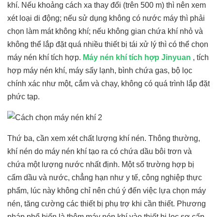
khí. Nếu khoảng cách xa thay đổi (trên 500 m) thì nên xem
xét loại di động; nếu sử dụng không có nước máy thì phải
chọn làm mát không khí; nếu không gian chứa khí nhỏ và
không thể lắp đặt quá nhiều thiết bị tái xử lý thì có thể chọn
máy nén khí tích hợp.
Máy nén khí tích hợp Jinyuan
, tích
hợp máy nén khí, máy sấy lạnh, bình chứa gas, bộ lọc
chính xác như một, cắm và chạy, không có quá trình lắp đặt
phức tạp.
Thứ ba, cần xem xét chất lượng khí nén. Thông thường,
khí nén do máy nén khí tạo ra có chứa dầu bôi trơn và
chứa một lượng nước nhất định. Một số trường hợp bị
cấm dầu và nước, chẳng hạn như y tế, công nghiệp thực
phẩm, lúc này không chỉ nên chú ý đến việc lựa chọn máy
nén, tăng cường các thiết bị phụ trợ khi cần thiết. Phương
pháp phổ biến là thêm máy nén khí vào thiết bị lọc sơ cấp