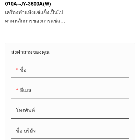
010A~JY-3600A(W)
เครื่องทำแห้งแช่แข็งเป็นไป
ตามหลักการของการแช่แข็ง
และลดความชื้น อากาศอัดจะ
ถูกบังคับผ่านเครื่องระเหยเพื่อ
การแลกเปลี่ยนความร้อน
ส่งคำถามของคุณ
และความเย็น เพื่อให้น้ำที่เป็น
ก๊าซและน้ำมันในอากาศอัด
ชื่อ
ผ่านการทำความเย็นด้วยแรง
ดันไอโซโวลเตจ การ
ควบแน่นเป็นน้ำและน้ำมัน
อีเมล
ของเหลว และด้วย ฝุ่นผ่าน
ระบบระบายน้ำทิ้งอัตโนมัติ
โทรศัพท์
เพื่อให้ได้อากาศอัดที่สะอาด
ชื่อ บริษัท