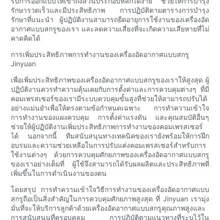
รับการออกแบบให้เข้าถึงส่วนประกอบหลักได้ง่าย ช่วยให้การบำรุง
รักษารวดเร็วและมีประสิทธิภาพ การปฏิบัติตามตารางการบำรุง
รักษาที่แนะนำ ผู้ปฏิบัติงานสามารถยืดอายุการใช้งานของเครื่องอัด
อากาศแบบสกรูของเรา และลดความเสี่ยงที่จะเกิดความเสียหายที่ไม่
คาดคิดได้
การเพิ่มประสิทธิภาพการทำงานของเครื่องอัดอากาศแบบสกรู
Jinyuan
เพื่อเพิ่มประสิทธิภาพของเครื่องอัดอากาศแบบสกรูของเราให้สูงสุด ผู้
ปฏิบัติงานควรทำความคุ้นเคยกับการตั้งค่าและการควบคุมต่างๆ ที่มี
คอมเพรสเซอร์ของเรามีระบบควบคุมขั้นสูงที่ช่วยให้สามารถปรับได้
อย่างแม่นยำเพื่อให้ตรงตามข้อกำหนดเฉพาะ การทำความเข้าใจ
การทำงานของแผงควบคุม การตั้งค่าแรงดัน และคุณสมบัติอื่นๆ
ช่วยให้ผู้ปฏิบัติงานเพิ่มประสิทธิภาพการทำงานของคอมเพรสเซอร์
ได้ นอกจากนี้ ทีมสนับสนุนทางเทคนิคของเรายังพร้อมให้การฝึก
อบรมและความช่วยเหลือในการปรับแต่งคอมเพรสเซอร์สำหรับการ
ใช้งานต่างๆ ด้วยการควบคุมศักยภาพของเครื่องอัดอากาศแบบสกรู
ของเราอย่างเต็มที่ ผู้ใช้จึงสามารถได้รับผลผลิตและประสิทธิภาพที่
เพิ่มขึ้นในการดำเนินงานของตน
โดยสรุป การทำความเข้าใจวิธีการทำงานของเครื่องอัดอากาศแบบ
สกรูถือเป็นสิ่งสำคัญในการควบคุมศักยภาพสูงสุด ที่ Jinyuan เรามุ่ง
มั่นที่จะให้บริการลูกค้าด้วยเครื่องอัดอากาศแบบสกรูคุณภาพสูงและ
การสนับสนุนที่ครอบคลุม การปฏิบัติตามแนวทางที่ระบุไว้ใน