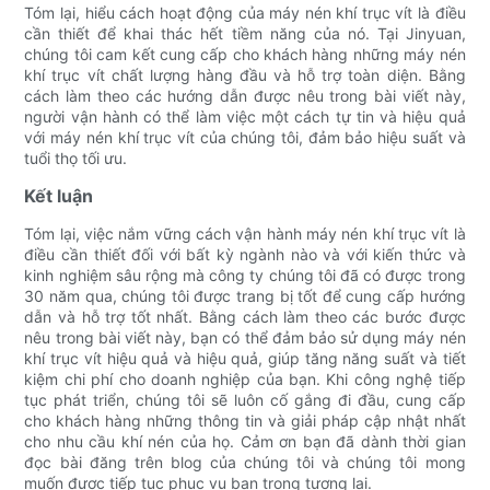
Tóm lại, hiểu cách hoạt động của máy nén khí trục vít là điều
cần thiết để khai thác hết tiềm năng của nó. Tại Jinyuan,
chúng tôi cam kết cung cấp cho khách hàng những máy nén
khí trục vít chất lượng hàng đầu và hỗ trợ toàn diện. Bằng
cách làm theo các hướng dẫn được nêu trong bài viết này,
người vận hành có thể làm việc một cách tự tin và hiệu quả
với máy nén khí trục vít của chúng tôi, đảm bảo hiệu suất và
tuổi thọ tối ưu.
Kết luận
Tóm lại, việc nắm vững cách vận hành máy nén khí trục vít là
điều cần thiết đối với bất kỳ ngành nào và với kiến ​​thức và
kinh nghiệm sâu rộng mà công ty chúng tôi đã có được trong
30 năm qua, chúng tôi được trang bị tốt để cung cấp hướng
dẫn và hỗ trợ tốt nhất. Bằng cách làm theo các bước được
nêu trong bài viết này, bạn có thể đảm bảo sử dụng máy nén
khí trục vít hiệu quả và hiệu quả, giúp tăng năng suất và tiết
kiệm chi phí cho doanh nghiệp của bạn. Khi công nghệ tiếp
tục phát triển, chúng tôi sẽ luôn cố gắng đi đầu, cung cấp
cho khách hàng những thông tin và giải pháp cập nhật nhất
cho nhu cầu khí nén của họ. Cảm ơn bạn đã dành thời gian
đọc bài đăng trên blog của chúng tôi và chúng tôi mong
muốn được tiếp tục phục vụ bạn trong tương lai.