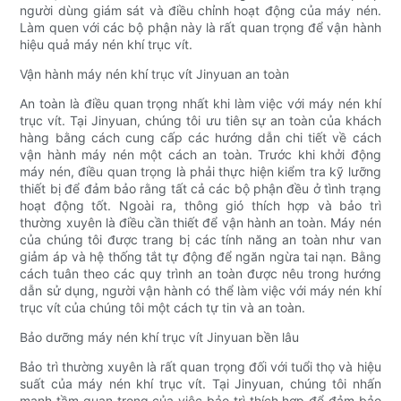
người dùng giám sát và điều chỉnh hoạt động của máy nén.
Làm quen với các bộ phận này là rất quan trọng để vận hành
hiệu quả máy nén khí trục vít.
Vận hành máy nén khí trục vít Jinyuan an toàn
An toàn là điều quan trọng nhất khi làm việc với máy nén khí
trục vít. Tại Jinyuan, chúng tôi ưu tiên sự an toàn của khách
hàng bằng cách cung cấp các hướng dẫn chi tiết về cách
vận hành máy nén một cách an toàn. Trước khi khởi động
máy nén, điều quan trọng là phải thực hiện kiểm tra kỹ lưỡng
thiết bị để đảm bảo rằng tất cả các bộ phận đều ở tình trạng
hoạt động tốt. Ngoài ra, thông gió thích hợp và bảo trì
thường xuyên là điều cần thiết để vận hành an toàn. Máy nén
của chúng tôi được trang bị các tính năng an toàn như van
giảm áp và hệ thống tắt tự động để ngăn ngừa tai nạn. Bằng
cách tuân theo các quy trình an toàn được nêu trong hướng
dẫn sử dụng, người vận hành có thể làm việc với máy nén khí
trục vít của chúng tôi một cách tự tin và an toàn.
Bảo dưỡng máy nén khí trục vít Jinyuan bền lâu
Bảo trì thường xuyên là rất quan trọng đối với tuổi thọ và hiệu
suất của máy nén khí trục vít. Tại Jinyuan, chúng tôi nhấn
mạnh tầm quan trọng của việc bảo trì thích hợp để đảm bảo