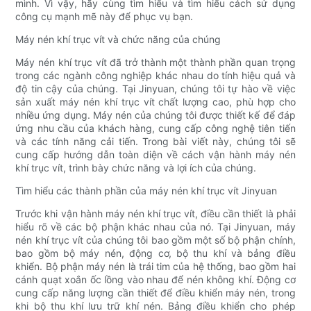
mình. Vì vậy, hãy cùng tìm hiểu và tìm hiểu cách sử dụng
công cụ mạnh mẽ này để phục vụ bạn.
Máy nén khí trục vít và chức năng của chúng
Máy nén khí trục vít đã trở thành một thành phần quan trọng
trong các ngành công nghiệp khác nhau do tính hiệu quả và
độ tin cậy của chúng. Tại Jinyuan, chúng tôi tự hào về việc
sản xuất máy nén khí trục vít chất lượng cao, phù hợp cho
nhiều ứng dụng. Máy nén của chúng tôi được thiết kế để đáp
ứng nhu cầu của khách hàng, cung cấp công nghệ tiên tiến
và các tính năng cải tiến. Trong bài viết này, chúng tôi sẽ
cung cấp hướng dẫn toàn diện về cách vận hành máy nén
khí trục vít, trình bày chức năng và lợi ích của chúng.
Tìm hiểu các thành phần của máy nén khí trục vít Jinyuan
Trước khi vận hành máy nén khí trục vít, điều cần thiết là phải
hiểu rõ về các bộ phận khác nhau của nó. Tại Jinyuan, máy
nén khí trục vít của chúng tôi bao gồm một số bộ phận chính,
bao gồm bộ máy nén, động cơ, bộ thu khí và bảng điều
khiển. Bộ phận máy nén là trái tim của hệ thống, bao gồm hai
cánh quạt xoắn ốc lồng vào nhau để nén không khí. Động cơ
cung cấp năng lượng cần thiết để điều khiển máy nén, trong
khi bộ thu khí lưu trữ khí nén. Bảng điều khiển cho phép