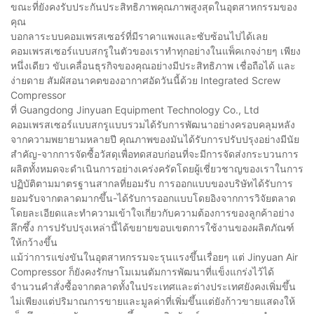
ขณะที่ยังคงรับประกันประสิทธิภาพคุณภาพสูงสุดในอุตสาหกรรมของ
คุณ
บอกลาระบบคอมเพรสเซอร์ที่มีราคาแพงและซับซ้อนไปได้เลย
คอมเพรสเซอร์แบบสกรูในตัวของเราทำทุกอย่างในแพ็คเกจง่ายๆ เพียง
หนึ่งเดียว ขับเคลื่อนธุรกิจของคุณอย่างมีประสิทธิภาพ เชื่อถือได้ และ
ง่ายดาย สัมผัสอนาคตของอากาศอัดวันนี้ด้วย Integrated Screw
Compressor
ที่ Guangdong Jinyuan Equipment Technology Co., Ltd
คอมเพรสเซอร์แบบสกรูแบบรวมได้รับการพัฒนาอย่างครอบคลุมหลัง
จากความพยายามหลายปี คุณภาพของมันได้รับการปรับปรุงอย่างมีนัย
สำคัญ-จากการจัดซื้อวัสดุเพื่อทดสอบก่อนที่จะมีการจัดส่งกระบวนการ
ผลิตทั้งหมดจะดำเนินการอย่างเคร่งครัดโดยผู้เชี่ยวชาญของเราในการ
ปฏิบัติตามมาตรฐานสากลที่ยอมรับ การออกแบบของบริษัทได้รับการ
ยอมรับจากตลาดมากขึ้น-ได้รับการออกแบบโดยอิงจากการวิจัยตลาด
โดยละเอียดและทำความเข้าใจเกี่ยวกับความต้องการของลูกค้าอย่าง
ลึกซึ้ง การปรับปรุงเหล่านี้ได้ขยายขอบเขตการใช้งานของผลิตภัณฑ์
ให้กว้างขึ้น
แม้ว่าการแข่งขันในอุตสาหกรรมจะรุนแรงขึ้นเรื่อยๆ แต่ Jinyuan Air
Compressor ก็ยังคงรักษาโมเมนตัมการพัฒนาที่แข็งแกร่งไว้ได้
จำนวนคำสั่งซื้อจากตลาดทั้งในประเทศและต่างประเทศยังคงเพิ่มขึ้น
ไม่เพียงแต่ปริมาณการขายและมูลค่าที่เพิ่มขึ้นแต่ยังก้าวขายแสดงให้