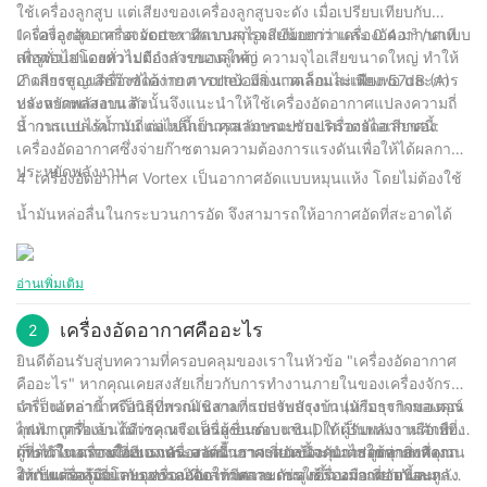
ใช้เครื่องลูกสูบ แต่เสียงของเครื่องลูกสูบจะดัง เมื่อเปรียบเทียบกับ
เครื่องลูกสูบ เครื่องอัดอากาศแบบสกรูจะเงียบกว่า เครื่องอัดอากาศแบบ
1
เครื่องอัดอากาศ vortex มีความจุไอเสียน้อยกว่าและ 0.4 ม³ /นาที
สกรูทั่วไปโดยทั่วไปมีกำลังขนาดใหญ่ ความจุไอเสียขนาดใหญ่ ทำให้
เพื่อตอบสนองความต้องการของลูกค้า
เกิดการสูญเสียก๊าซได้ง่าย การปกป้องสิ่งแวดล้อมไม่เพียงพอ และการ
2
เสียงของเครื่องอัดอากาศ vortex มีขนาดเล็กและเพียง 57dB (A)
ประหยัดพลังงาน ดังนั้นจึงแนะนำให้ใช้เครื่องอัดอากาศแปลงความถี่
หลังจากทดสอบแล้ว
น้ำวนแบบไร้น้ำมัน ต่อไปนี้เป็นคุณลักษณะของเครื่องอัดอากาศนี้:
3
การแปลงความถี่แม่เหล็กถาวรสามารถปรับปริมาตรไอเสียของ
เครื่องอัดอากาศซึ่งจ่ายก๊าซตามความต้องการแรงดันเพื่อให้ได้ผลการ
ประหยัดพลังงาน
4
เครื่องอัดอากาศ Vortex เป็นอากาศอัดแบบหมุนแห้ง โดยไม่ต้องใช้
น้ำมันหล่อลื่นในกระบวนการอัด จึงสามารถให้อากาศอัดที่สะอาดได้
อ่านเพิ่มเติม
เครื่องอัดอากาศคืออะไร
2
ยินดีต้อนรับสู่บทความที่ครอบคลุมของเราในหัวข้อ "เครื่องอัดอากาศ
คืออะไร" หากคุณเคยสงสัยเกี่ยวกับการทำงานภายในของเครื่องจักรที่
จำเป็นเหล่านี้ หรือวิธีที่พวกมันสามารถปรับปรุงบ้านหรือธุรกิจของคุณ
เครื่องอัดอากาศเป็นอุปกรณ์เชิงกลที่แปลงพลังงาน (มักมาจากมอเตอร์
คุณมาถูกที่แล้ว ไม่ว่าคุณจะเป็นผู้ชื่นชอบงาน DIY ผู้รับเหมา หรือเพียง
ไฟฟ้า เครื่องยนต์ดีเซล หรือเครื่องยนต์เบนซิน) ให้เป็นพลังงานศักย์ที่
ผู้ที่สนใจเครื่องมืออเนกประสงค์นี้ เราจะแนะนำคุณตลอดทุกสิ่งที่คุณ
เก็บไว้ในอากาศที่มีแรงดัน จากนั้นอากาศอัดนี้จะนำไปใช้จ่ายพลังงาน
การทำงานภายในของเครื่องอัดอากาศเกี่ยวข้องกับการดูดอากาศจาก
จำเป็นต้องรู้เกี่ยวกับเครื่องอัดอากาศและการใช้งานมากมาย เอนหลัง
ให้กับเครื่องมือและอุปกรณ์ที่หลากหลาย เช่น เครื่องมือเกี่ยวกับลม
สภาพแวดล้อมโดยรอบและอัดให้มีความดันสูงขึ้น อากาศอัดนี้จะถูก