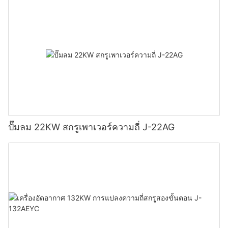
ปั๊มลม 22KW สกรูเพาเวอร์ความถี่ J-22AG