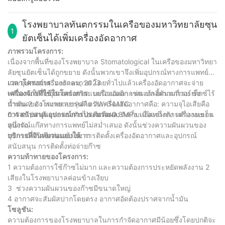
โรงพยาบาลทันตกรรมในเครือของมหาวิทยาลัยซุน
1
ยัตเซ็นได้เพิ่มเครื่องอัดอากาศ
ภาพรวมโครงการ:
เนื่องจากพื้นที่ของโรงพยาบาล Stomatological ในเครือของมหาวิทยา
ลัยซุนยัตเซ็นได้ถูกขยาย ดังนั้นพวกเขาจึงเพิ่มอุปกรณ์ทางการแพทย์
และอุปกรณ์เครื่องอัดอากาศ โดยทั่วไปแล้วเครื่องอัดอากาศจะจ่าย
เวลาโครงการ:
มกราคม, 2023
พลังงานให้กับอุปกรณ์เสริมแบบนิวแมติก เช่น เก้าอี้ทันตกรรม ข้อ
เครื่องจักรที่ใช้ในโครงการ:
เครื่องอัดอากาศแปลงความถี่วอร์เท็กซ์ไร้
กำหนดของโรงพยาบาลสำหรับเครื่องอัดอากาศคือ: ความจุไอเสียคือ
น้ำมัน 2 ตัว หมายเลขรุ่นคือ JW-04AYC
0.4 ม³ /นาที และแรงดันไอเสียคือ 0.8MPa เนื่องจากการทำงานของ
การสนับสนุนอุปกรณ์การประมวลผล:
ถังเก็บแก๊สหนึ่งถัง เครื่องอบเย็น
อุปกรณ์แก๊สทางการแพทย์ไม่สม่ำเสมอ ดังนั้นช่วงความผันผวนของ
หนึ่งถัง
อุปกรณ์แก๊สจึงค่อนข้างมาก
บริการที่จินหยวนมอบให้:
การติดตั้งเครื่องอัดอากาศและอุปกรณ์
สนับสนุน การติดตั้งท่อจ่ายก๊าซ
ความท้าทายของโครงการ:
1 ความต้องการใช้ก๊าซไม่มาก และความต้องการประหยัดพลังงาน 2
เสียงในโรงพยาบาลค่อนข้างเงียบ
3
ช่วงความผันผวนของก๊าซมีขนาดใหญ่
4 อากาศจะสัมผัสปากโดยตรง อากาศอัดต้องปราศจากน้ำมัน
โซลูชัน:
ความต้องการของโรงพยาบาลในการกำจัดอากาศมีน้อยซึ่งโดยปกติจะ