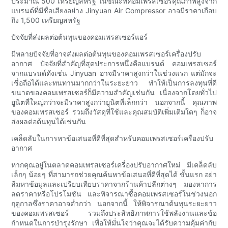
ประมาณ 500 เหรียญสหรัฐ ในขณะที่คอมเพรสเซอร์คุณภาพสูงจาก
แบรนด์ที่มีชื่อเสียงอย่าง Jinyuan Air Compressor อาจมีราคาเกือบ
ถึง 1,500 เหรียญสหรัฐ
ปัจจัยที่ส่งผลต่อต้นทุนของคอมเพรสเซอร์แอร์
มีหลายปัจจัยที่อาจส่งผลต่อต้นทุนของคอมเพรสเซอร์เครื่องปรับ
อากาศ ปัจจัยที่สำคัญที่สุดประการหนึ่งคือแบรนด์ คอมเพรสเซอร์
จากแบรนด์ดังเช่น Jinyuan อาจมีราคาสูงกว่าในช่วงแรก แต่มักจะ
เชื่อถือได้และทนทานมากกว่าในระยะยาว ทำให้เป็นการลงทุนที่ดี
ขนาดของคอมเพรสเซอร์ก็มีความสำคัญเช่นกัน เนื่องจากโดยทั่วไป
ยูนิตที่ใหญ่กว่าจะมีราคาสูงกว่ายูนิตที่เล็กกว่า นอกจากนี้ คุณภาพ
ของคอมเพรสเซอร์ รวมถึงวัสดุที่ใช้และคุณสมบัติเพิ่มเติมใดๆ ก็อาจ
ส่งผลต่อต้นทุนได้เช่นกัน
เคล็ดลับในการหาข้อเสนอที่ดีที่สุดสำหรับคอมเพรสเซอร์เครื่องปรับ
อากาศ
หากคุณอยู่ในตลาดคอมเพรสเซอร์เครื่องปรับอากาศใหม่ มีเคล็ดลับ
เล็กๆ น้อยๆ ที่สามารถช่วยคุณค้นหาข้อเสนอที่ดีที่สุดได้ ขั้นแรก อย่า
ลืมหาข้อมูลและเปรียบเทียบราคาจากร้านค้าปลีกต่างๆ มองหาการ
ลดราคาหรือโปรโมชัน และพิจารณาซื้อคอมเพรสเซอร์ในช่วงนอก
ฤดูกาลซึ่งราคาอาจต่ำกว่า นอกจากนี้ ให้พิจารณาต้นทุนระยะยาว
ของคอมเพรสเซอร์ รวมถึงประสิทธิภาพการใช้พลังงานและข้อ
กำหนดในการบำรุงรักษา เพื่อให้มั่นใจว่าคุณจะได้รับความคุ้มค่ากับ