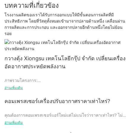
บทความที่เกี่ยวข้อง
โรงงานผลิตของเราได้รับการออกแบบให้มีขั้นตอนการผลิตที่มี
ประสิทธิภาพ โดยที่วัสดุทั้งหมดเข้ามาจากปลายด้านหนึ่ง เคลื่อนผ่าน
การผลิตและการประกอบ และออกจากปลายอีกด้านหนึ่งโดยไม่ย้อน
รอย
กวางตุ้ง Xiongsu เทคโนโลยีกรุ๊ป จำกัด เปลี่ยนเครื่อง
อัดอากาศประหยัดพลังงาน
ภาพรวมโครงการ:
อ่านเพิ่มเติม
ก่อนการเปลี่ยนแปลงโครงการ Guangdong Xiongsu มีเครื่องอัด
คอมเพรสเซอร์เครื่องปรับอากาศราคาเท่าไหร่?
อากาศขนาด 75kW จำนวน 6 เครื่อง ซึ่งมีเพียง 5 เครื่องเท่านั้นที่ใช้
งานอยู่ แรงดันไอเสียของเครื่องอัดอากาศคือ 0.65MPa กำลังรวม
คุณต้องการคอมเพรสเซอร์แอร์ใหม่แต่ไม่แน่ใจว่าราคาเท่าไหร่? ไม่
375kW และการใช้พลังงานต่อปีมากกว่า 3 ล้านองศา Guangdong
ต้องมองอีกต่อไป! ในบทความนี้ เราจะพูดถึงปัจจัยที่มีอิทธิพลต่อราคา
อ่านเพิ่มเติม
Xiongsu พบ Jinyuan หวังว่าเราจะสามารถจัดหาโซลูชันเพื่อช่วย
ของคอมเพรสเซอร์เครื่องปรับอากาศ และให้ข้อมูลอันมีค่าแก่คุณเพื่อ
ประหยัดพลังงานและลดการปล่อยก๊าซเรือนกระจกได้