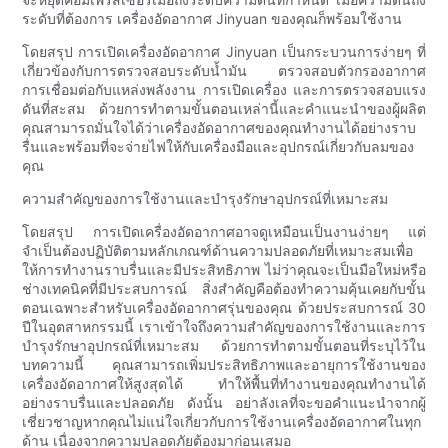
ระดับที่ต้องการ เครื่องอัดอากาศ Jinyuan ของคุณก็พร้อมใช้งาน
โดยสรุป การเปิดเครื่องอัดอากาศ Jinyuan เป็นกระบวนการง่ายๆ ที่
เกี่ยวข้องกับการตรวจสอบระดับน้ำมัน ตรวจสอบตัวกรองอากาศ
การเชื่อมต่อกับแหล่งพลังงาน การเปิดเครื่อง และการตรวจสอบแรง
ดันที่สะสม ด้วยการทำตามขั้นตอนเหล่านี้และคำแนะนำของผู้ผลิต
คุณสามารถมั่นใจได้ว่าเครื่องอัดอากาศของคุณทำงานได้อย่างราบ
รื่นและพร้อมที่จะจ่ายไฟให้กับเครื่องมือและอุปกรณ์เกี่ยวกับลมของ
คุณ
ความสำคัญของการใช้งานและบำรุงรักษาอุปกรณ์ที่เหมาะสม
โดยสรุป การเปิดเครื่องอัดอากาศอาจดูเหมือนเป็นงานง่ายๆ แต่
จำเป็นต้องปฏิบัติตามหลักเกณฑ์ด้านความปลอดภัยที่เหมาะสมเพื่อ
ให้การทำงานราบรื่นและมีประสิทธิภาพ ไม่ว่าคุณจะเป็นมือใหม่หรือ
ช่างเทคนิคที่มีประสบการณ์ สิ่งสำคัญคือต้องทำความคุ้นเคยกับขั้น
ตอนเฉพาะสำหรับเครื่องอัดอากาศรุ่นของคุณ ด้วยประสบการณ์ 30
ปีในอุตสาหกรรมนี้ เราเข้าใจถึงความสำคัญของการใช้งานและการ
บำรุงรักษาอุปกรณ์ที่เหมาะสม ด้วยการทำตามขั้นตอนที่ระบุไว้ใน
บทความนี้ คุณสามารถเพิ่มประสิทธิภาพและอายุการใช้งานของ
เครื่องอัดอากาศให้สูงสุดได้ ทำให้พื้นที่ทำงานของคุณทำงานได้
อย่างราบรื่นและปลอดภัย ดังนั้น อย่าลังเลที่จะขอคำแนะนำจากผู้
เชี่ยวชาญหากคุณไม่แน่ใจเกี่ยวกับการใช้งานเครื่องอัดอากาศในทุก
ด้าน เนื่องจากความปลอดภัยต้องมาก่อนเสมอ