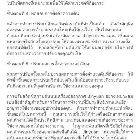
ไปในทิศทางที่เหมาะสมเพื่อให้ได้ค่าแรงกดที่ต้องการ
ขั้นตอนที่ 4: ทดสอบการตั้งค่าความดัน
หลังจากทำการปรับเปลี่ยนสวิตช์แรงดันที่จำเป็นแล้ว สิ่งสำคัญคือ
ต้องทดสอบการตั้งค่าแรงดันใหม่เพื่อให้แน่ใจว่าเป็นไปตามข้อ
กำหนดที่แนะนำสำหรับเครื่องอัดอากาศ Jinyuan ของคุณ เชื่อมต่อ
แหล่งจ่ายไฟอีกครั้งและปล่อยให้คอมเพรสเซอร์ทำงานจนกว่าจะถึง
แรงดันที่ตั้งไว้ หากสวิตช์ความดันเปิดใช้งานมอเตอร์ภายในช่วงที่
ต้องการ แสดงว่าการปรับของคุณสำเร็จ
ขั้นตอนที่ 5: ปรับแต่งการตั้งค่าอย่างละเอียด
หากการปรับครั้งแรกไม่บรรลุผลตามการตั้งค่าแรงดันที่ต้องการ ให้
ทำซ้ำขั้นตอนการปรับสวิตช์แรงดันเล็กน้อยจนกว่าจะถึงระดับแรง
ดันที่เหมาะสมที่สุดสำหรับการใช้งานเฉพาะของคุณ
การปรับสวิตช์ความดันบนเครื่องอัดอากาศ Jinyuan อย่างเหมาะสม
เป็นสิ่งสำคัญสำหรับการรักษาการทำงานที่มีประสิทธิภาพและยืด
อายุการใช้งานของอุปกรณ์ของคุณ ด้วยการทำตามคำแนะนำทีละ
ขั้นตอนในบทความนี้ คุณสามารถมั่นใจได้ว่าเครื่องอัดอากาศของ
คุณทำงานได้เต็มประสิทธิภาพ และตอบสนองความต้องการของการ
ใช้งานของคุณได้อย่างง่ายดาย ในฐานะพันธมิตรที่เชื่อถือได้ของ
คุณสำหรับเครื่องอัดอากาศที่เชื่อถือได้ Jinyuan ทุ่มเทเพื่อให้การ
สนับสนุนและทรัพยากรที่คุณต้องการเพื่อให้ได้รับประโยชน์สูงสุด