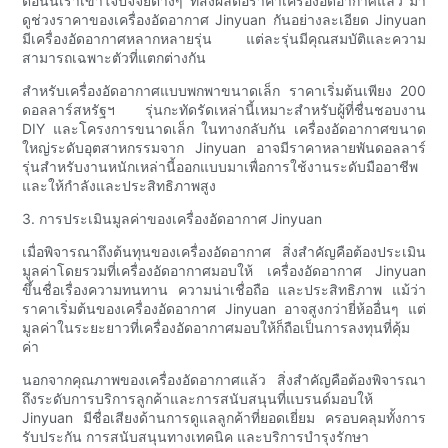
ตอนนี้เราเข้าใจปัจจัยต่างๆ ที่ส่งผลต่อราคาเครื่องอัดอากาศแล้ว มา
ดูช่วงราคาของเครื่องอัดอากาศ Jinyuan กันอย่างละเอียด Jinyuan
มีเครื่องอัดอากาศหลากหลายรุ่น แต่ละรุ่นมีคุณสมบัติและความ
สามารถเฉพาะตัวที่แตกต่างกัน
สำหรับเครื่องอัดอากาศแบบพกพาขนาดเล็ก ราคาเริ่มต้นเพียง 200
ดอลลาร์สหรัฐฯ รุ่นกะทัดรัดเหล่านี้เหมาะสำหรับผู้ที่ชื่นชอบงาน
DIY และโครงการขนาดเล็ก ในทางกลับกัน เครื่องอัดอากาศขนาด
ใหญ่ระดับอุตสาหกรรมจาก Jinyuan อาจมีราคาหลายพันดอลลาร์
รุ่นสำหรับงานหนักเหล่านี้ออกแบบมาเพื่อการใช้งานระดับมืออาชีพ
และให้กำลังและประสิทธิภาพสูง
3. การประเมินมูลค่าของเครื่องอัดอากาศ Jinyuan
เมื่อพิจารณาถึงต้นทุนของเครื่องอัดอากาศ สิ่งสำคัญคือต้องประเมิน
มูลค่าโดยรวมที่เครื่องอัดอากาศมอบให้ เครื่องอัดอากาศ Jinyuan
ขึ้นชื่อเรื่องความทนทาน ความน่าเชื่อถือ และประสิทธิภาพ แม้ว่า
ราคาเริ่มต้นของเครื่องอัดอากาศ Jinyuan อาจสูงกว่ายี่ห้ออื่นๆ แต่
มูลค่าในระยะยาวที่เครื่องอัดอากาศมอบให้ก็ถือเป็นการลงทุนที่คุ้ม
ค่า
นอกจากคุณภาพของเครื่องอัดอากาศแล้ว สิ่งสำคัญคือต้องพิจารณา
ถึงระดับการบริการลูกค้าและการสนับสนุนที่แบรนด์มอบให้
Jinyuan มีชื่อเสียงด้านการดูแลลูกค้าที่ยอดเยี่ยม ครอบคลุมทั้งการ
รับประกัน การสนับสนุนทางเทคนิค และบริการบำรุงรักษา