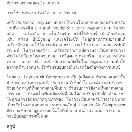
ต้องการอากาศอัดปริมาณมาก
การใช้งานของเครื่องอัดอากาศ Jinyuan
เครื่องอัดอากาศ Jinyuan พบการใช้งานในหลากหลายอุตสาหกรรม
รวมถึงการผลิต ยานยนต์ การก่อสร้าง และการดูแลสุขภาพ ในการ
ผลิต เครื่องอัดอากาศใช้สำหรับจ่ายไฟให้กับเครื่องมือเกี่ยวกับลม
เช่น สว่าน ปืนยิงตะปู และเครื่องขัด ในอุตสาหกรรมยานยนต์
เครื่องอัดอากาศใช้ในการเติมลมยาง การใช้เบรกลม และการพ่นสี
รถยนต์ ในการก่อสร้าง เครื่องอัดอากาศมีความจำเป็นสำหรับการ
จ่ายไฟให้กับเครื่องเจาะทะลุ เครื่องผสมคอนกรีต และอุปกรณ์พ่น
ทราย นอกจากนี้ เครื่องอัดอากาศยังใช้ในการดูแลสุขภาพเพื่อให้
อากาศที่สะอาดและอัดสำหรับอุปกรณ์และเครื่องมือทางการแพทย์
โดยสรุป Jinyuan Air Compressor เป็นผู้ผลิตและซัพพลายเออร์ชั้น
นำของอุตสาหกรรมเครื่องอัดอากาศที่เชื่อถือได้และมีประสิทธิภาพ
ด้วยผลิตภัณฑ์ที่หลากหลายที่เหมาะสำหรับการใช้งานที่หลากหลาย
Jinyuan ยังคงเป็นพันธมิตรที่เชื่อถือได้สำหรับธุรกิจที่กำลังมองหา
โซลูชันการอัดอากาศคุณภาพสูง ไม่ว่าจะเป็นสำหรับโรงงานขนาด
เล็กหรือโรงงานอุตสาหกรรมขนาดใหญ่ Jinyuan Air Compressor
มีความเชี่ยวชาญและเทคโนโลยีเพื่อตอบสนองความต้องการด้าน
การบีบอัดอากาศทั้งหมด
สรุป