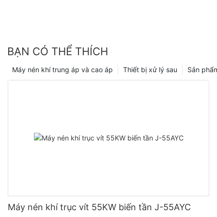
nhất và thực tiễn tốt nhất trong công nghệ máy nén, chúng tôi
có thể tiếp tục đáp ứng nhu cầu của khách hàng và đảm bảo
thiết bị của họ vận hành trơn tru trong nhiều năm tới.
BẠN CÓ THỂ THÍCH
Máy nén khí trung áp và cao áp
Thiết bị xử lý sau
Sản phẩ
Máy nén khí trục vít 55KW biến tần J-55AYC