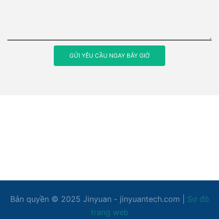
GỬI YÊU CẦU NGAY BÂY GIỜ
Bản quyền © 2025
Jinyuan
- jinyuantech.com |
Sơ đồ
trang web