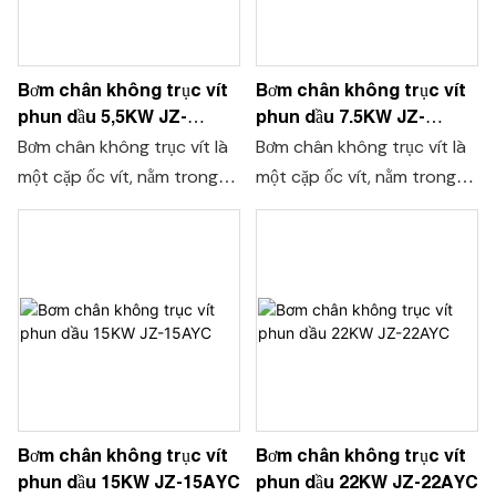
Bơm chân không trục vít
Bơm chân không trục vít
phun dầu 5,5KW JZ-
phun dầu 7.5KW JZ-
06AYC
08AYC
Bơm chân không trục vít là
Bơm chân không trục vít là
một cặp ốc vít, nằm trong
một cặp ốc vít, nằm trong
buồng bơm của bơm chân
buồng bơm của bơm chân
không trục vít để đảo chiều
không trục vít để đảo chiều
đồng bộ khi vận hành tốc
đồng bộ khi vận hành tốc
độ cao. Khi thể tích studio
độ cao. Khi thể tích studio
trong buồng bơm trở nên
trong buồng bơm trở nên
nhỏ hơn và được nối với
nhỏ hơn và được nối với
đường ống vào của máy
đường ống vào của máy
bơm, khí sẽ đi vào buồng
bơm, khí sẽ đi vào buồng
hút của bơm cho đến khi
hút của bơm cho đến khi
Bơm chân không trục vít
Bơm chân không trục vít
buồng hút lớn hơn và lại
buồng hút lớn hơn và lại
phun dầu 22KW JZ-22AYC
phun dầu 15KW JZ-15AYC