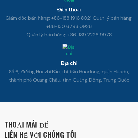
Điện thoại
Giám đốc bán hàng: +86-188 1916 8021 Quản lý bán hàng:
+86-130 6798 0926
Quản lý bán hàng: +86-139 2226 9978
Địa chỉ
Số 6, đường Huazhi Bắc, thị trấn Huadong, quận Huadu,
thành phố Quảng Châu, tỉnh Quảng Đông, Trung Quốc
THOẢI MÁI ĐỂ
LIÊN HỆ VỚI CHÚNG TÔI