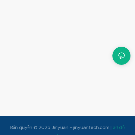
Bản quyền © 2025
Jinyuan
- jinyuantech.com |
Sơ đồ