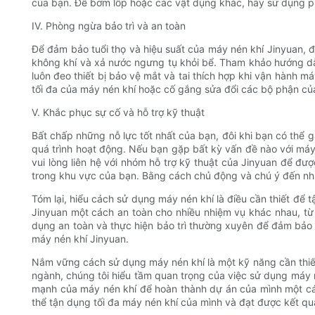
của bạn. Để bơm lốp hoặc các vật dụng khác, hãy sử dụng ph
IV. Phòng ngừa bảo trì và an toàn
Để đảm bảo tuổi thọ và hiệu suất của máy nén khí Jinyuan, đi
không khí và xả nước ngưng tụ khỏi bể. Tham khảo hướng dẫn
luôn đeo thiết bị bảo vệ mắt và tai thích hợp khi vận hành 
tối đa của máy nén khí hoặc cố gắng sửa đổi các bộ phận củ
V. Khắc phục sự cố và hỗ trợ kỹ thuật
Bất chấp những nỗ lực tốt nhất của bạn, đôi khi bạn có thể g
quá trình hoạt động. Nếu bạn gặp bất kỳ vấn đề nào với má
vui lòng liên hệ với nhóm hỗ trợ kỹ thuật của Jinyuan để đượ
trong khu vực của bạn. Bằng cách chủ động và chú ý đến nhu 
Tóm lại, hiểu cách sử dụng máy nén khí là điều cần thiết để 
Jinyuan một cách an toàn cho nhiều nhiệm vụ khác nhau, từ
dụng an toàn và thực hiện bảo trì thường xuyên để đảm bảo 
máy nén khí Jinyuan.
Nắm vững cách sử dụng máy nén khí là một kỹ năng cần thiết đ
ngành, chúng tôi hiểu tầm quan trọng của việc sử dụng máy n
mạnh của máy nén khí để hoàn thành dự án của mình một cách 
thể tận dụng tối đa máy nén khí của mình và đạt được kết q