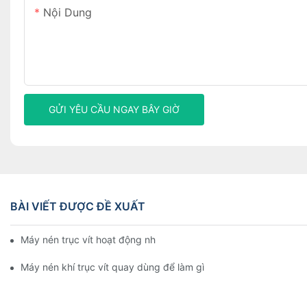
Nội Dung
GỬI YÊU CẦU NGAY BÂY GIỜ
BÀI VIẾT ĐƯỢC ĐỀ XUẤT
Máy nén trục vít hoạt động như thế nào
Máy nén khí trục vít quay dùng để làm gì