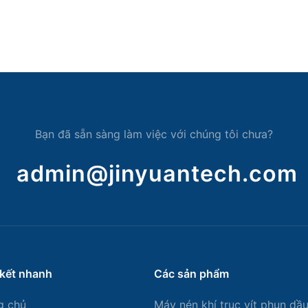
Bạn đã sẵn sàng làm việc với chúng tôi chưa?
admin@jinyuantech.com
 kết nhanh
Các sản phẩm
g chủ
Máy nén khí trục vít phun dầ