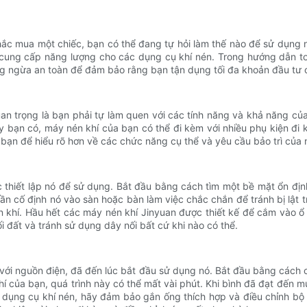
c mua một chiếc, bạn có thể đang tự hỏi làm thế nào để sử dụng n
cung cấp năng lượng cho các dụng cụ khí nén. Trong hướng dẫn t
 ngừa an toàn để đảm bảo rằng bạn tận dụng tối đa khoản đầu tư 
an trọng là bạn phải tự làm quen với các tính năng và khả năng của
máy bạn có, máy nén khí của bạn có thể đi kèm với nhiều phụ kiện 
bạn để hiểu rõ hơn về các chức năng cụ thể và yêu cầu bảo trì của 
c thiết lập nó để sử dụng. Bắt đầu bằng cách tìm một bề mặt ổn đ
cần cố định nó vào sàn hoặc bàn làm việc chắc chắn để tránh bị lật 
 khí. Hầu hết các máy nén khí Jinyuan được thiết kế để cắm vào ổ
đất và tránh sử dụng dây nối bất cứ khi nào có thể.
 với nguồn điện, đã đến lúc bắt đầu sử dụng nó. Bắt đầu bằng cách
í của bạn, quá trình này có thể mất vài phút. Khi bình đã đạt đến 
ng cụ khí nén, hãy đảm bảo gắn ống thích hợp và điều chỉnh bộ 