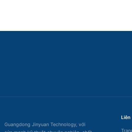
Liên
Guangdong Jinyuan Technology, với
Tran