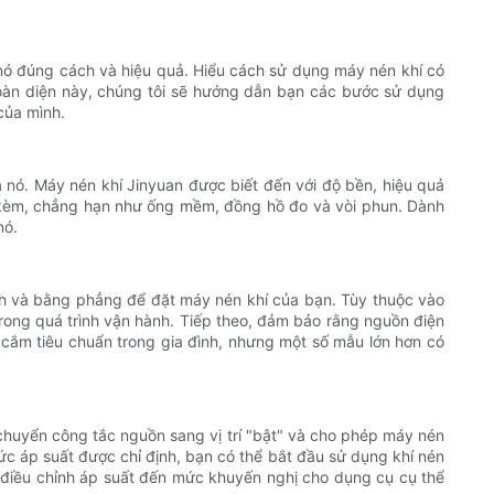
ó đúng cách và hiệu quả. Hiểu cách sử dụng máy nén khí có
oàn diện này, chúng tôi sẽ hướng dẫn bạn các bước sử dụng
của mình.
 nó. Máy nén khí Jinyuan được biết đến với độ bền, hiệu quả
đi kèm, chẳng hạn như ống mềm, đồng hồ đo và vòi phun. Dành
nó.
ịnh và bằng phẳng để đặt máy nén khí của bạn. Tùy thuộc vào
trong quá trình vận hành. Tiếp theo, đảm bảo rằng nguồn điện
 cắm tiêu chuẩn trong gia đình, nhưng một số mẫu lớn hơn có
 chuyển công tắc nguồn sang vị trí "bật" và cho phép máy nén
mức áp suất được chỉ định, bạn có thể bắt đầu sử dụng khí nén
điều chỉnh áp suất đến mức khuyến nghị cho dụng cụ cụ thể