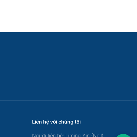
Liên hệ với chúng tôi
u
Người liên hệ: Liming Yin (Neil)