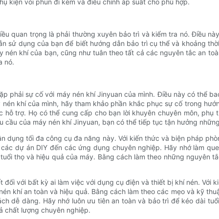
ụ kiện vòi phun đi kèm và điều chỉnh áp suất cho phù hợp.
ều quan trọng là phải thường xuyên bảo trì và kiểm tra nó. Điều này
 sử dụng của bạn để biết hướng dẫn bảo trì cụ thể và khoảng thời 
máy nén khí của bạn, cũng như tuân theo tất cả các nguyên tắc an 
a nó.
ặp phải sự cố với máy nén khí Jinyuan của mình. Điều này có thể ba
y nén khí của mình, hãy tham khảo phần khắc phục sự cố trong hướ
c hỗ trợ. Họ có thể cung cấp cho bạn lời khuyên chuyên môn, phụ tù
cầu của máy nén khí Jinyuan, bạn có thể tiếp tục tận hưởng những l
tận dụng tối đa công cụ đa năng này. Với kiến ​​thức và biện pháp p
 các dự án DIY đến các ứng dụng chuyên nghiệp. Hãy nhớ làm quen 
tuổi thọ và hiệu quả của máy. Bằng cách làm theo những nguyên tắ
ối với bất kỳ ai làm việc với dụng cụ điện và thiết bị khí nén. Với
én khí an toàn và hiệu quả. Bằng cách làm theo các mẹo và kỹ thuật 
dễ dàng. Hãy nhớ luôn ưu tiên an toàn và bảo trì để kéo dài tuổi th
uả chất lượng chuyên nghiệp.