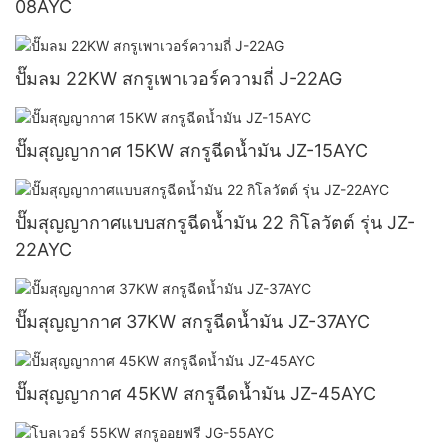
08AYC
ปั๊มลม 22KW สกรูเพาเวอร์ความถี่ J-22AG
ปั๊มสุญญากาศ 15KW สกรูฉีดน้ำมัน JZ-15AYC
ปั๊มสุญญากาศแบบสกรูฉีดน้ำมัน 22 กิโลวัตต์ รุ่น JZ-
22AYC
ปั๊มสุญญากาศ 37KW สกรูฉีดน้ำมัน JZ-37AYC
ปั๊มสุญญากาศ 45KW สกรูฉีดน้ำมัน JZ-45AYC