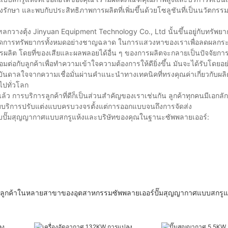
กษา และพบกับประสิทธิภาพการผลิตที่เพิ่มขึ้นด้วยโซลูชันที่เป็นนวัตกรรม
งตุ้ง Jinyuan Equipment Technology Co., Ltd นั้นขึ้นอยู่กับทรัพยา
ลกที่จัดการทรัพยากรทั้งหมดอย่างชาญฉลาด ในการแสวงหาของเราเพื่อลดผลก
ต โดยที่ของเสียและผลพลอยได้อื่น ๆ ของการผลิตจะกลายเป็นปัจจัยการผล
ต่อกับลูกค้าเพื่อทำความเข้าใจความต้องการให้ดียิ่งขึ้น มันจะได้รับโดยอย่
ันดาลใจจากความเชื่อมั่นผ่านคำแนะนำทางเทคนิคที่ทรงคุณค่าเกี่ยวกับผล
ไปทั่วโลก
ว การบริการลูกค้าที่ดีก็เป็นส่วนสำคัญของเราเช่นกัน ลูกค้าทุกคนมีเอกล
บบริการปรับแต่งแบบครบวงจรตั้งแต่การออกแบบจนถึงการจัดส่ง
ี่ยวกับปั๊มสุญญากาศแบบสกรูแห้งและบริษัทของคุณในฐานะซัพพลายเออร์:
ับลูกค้าในหลายสาขาของอุตสาหกรรมซัพพลายเออร์ปั๊มสุญญากาศแบบสกรูแห้