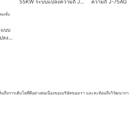
55KW ระบบแปลงความถี่ J-
ความถี่ J-75AG
55AYC
 แบบ
แปลง
ถึงการเติบโตที่ดีอย่างต่อเนื่องของบริษัทของเรา และสะท้อนถึงวิวัฒนาก