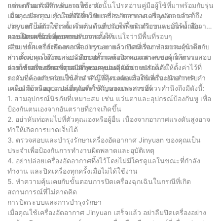
แต่ละตัวอาจมีลักษณะเฉพาะ ดังนั้นโปรดอ่านคู่มือผู้ใช้ที่มาพร้อมกับรุ่น
การเตรียมตัวสำหรับการใช้งาน
เฉพาะของคุณ คุณสมบัติทั่วไปบางประการของเครื่องอัดอากาศ
เมื่อคุณมีความเข้าใจที่ดีเกี่ยวกับเครื่องอัดอากาศ Jinyuan แล้ว ก็ถึง
Jinyuan ได้แก่ การตั้งค่าแรงดันที่ปรับได้ การทำงานแบบไร้น้ำมัน
เวลาเตรียมตัวใช้งาน เริ่มต้นด้วยการหาพื้นผิวเรียบและมั่นคงเพื่อวาง
และโครงสร้างที่ทนทาน
คอมเพรสเซอร์ คุณควรตรวจสอบให้แน่ใจว่ามีพื้นที่รอบๆ
การเปิดเครื่องและการปรับการตั้งค่า
คอมเพรสเซอร์เพียงพอเพื่อการระบายอากาศที่เหมาะสมและเข้าถึง
เสียบปลั๊กเครื่องอัดอากาศ Jinyuan แล้วเปิดเครื่อง ทำความคุ้นเคยกับ
ส่วนควบคุมได้ง่าย ก่อนเสียบปลั๊กและเปิดคอมเพรสเซอร์ ให้ตรวจสอบ
การตั้งค่าแรงดันและปรับตามความต้องการเฉพาะของคุณ หาก
ว่าวาล์วและการเชื่อมต่อทั้งหมดแน่นดีแล้ว
คอมเพรสเซอร์ของคุณมีตัวควบคุมแรงดันแบบปรับได้ ให้ตั้งค่าไว้ที่
การใช้เครื่องอัดอากาศ Jinyuan ของคุณอย่างปลอดภัย
ระดับที่ต้องการก่อนใช้งาน คำนึงถึงระดับแรงดันที่แนะนำสำหรับ
ความปลอดภัยควรเป็นสิ่งสำคัญที่สุดเสมอเมื่อใช้เครื่องอัดอากาศ คำ
เครื่องมือหรืออุปกรณ์ที่คุณจะใช้กับคอมเพรสเซอร์
แนะนำด้านความปลอดภัยที่สำคัญบางประการที่ควรคำนึงถึงมีดังนี้:
1. สวมอุปกรณ์นิรภัยที่เหมาะสม เช่น แว่นตาและอุปกรณ์ป้องกันหู เพื่อ
ป้องกันตนเองจากอันตรายที่อาจเกิดขึ้น
2. อย่าหันท่อลมไปที่ตัวคุณเองหรือผู้อื่น เนื่องจากอากาศแรงดันสูงอาจ
ทำให้เกิดการบาดเจ็บได้
3. ตรวจสอบและบำรุงรักษาเครื่องอัดอากาศ Jinyuan ของคุณเป็น
ประจำเพื่อป้องกันการทำงานผิดพลาดและอุบัติเหตุ
4. อย่าปล่อยเครื่องอัดอากาศทิ้งไว้โดยไม่มีใครดูแลในขณะที่กำลัง
ทำงาน และปิดเครื่องทุกครั้งเมื่อไม่ได้ใช้งาน
5. ทำความคุ้นเคยกับขั้นตอนการปิดเครื่องฉุกเฉินในกรณีที่เกิด
สถานการณ์ที่ไม่คาดคิด
การปิดระบบและการบำรุงรักษา
เมื่อคุณใช้เครื่องอัดอากาศ Jinyuan เสร็จแล้ว อย่าลืมปิดเครื่องอย่าง