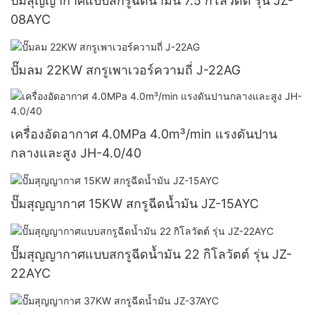
ปั๊มสุญญากาศแบบสกรูฉีดน้ำมัน 7.5 กิโลวัตต์ รุ่น JZ-
08AYC
ปั๊มลม 22KW สกรูเพาเวอร์ความถี่ J-22AG
เครื่องอัดอากาศ 4.0MPa 4.0m³/min แรงดันปาน
กลางและสูง JH-4.0/40
ปั๊มสุญญากาศ 15KW สกรูฉีดน้ำมัน JZ-15AYC
ปั๊มสุญญากาศแบบสกรูฉีดน้ำมัน 22 กิโลวัตต์ รุ่น JZ-
22AYC