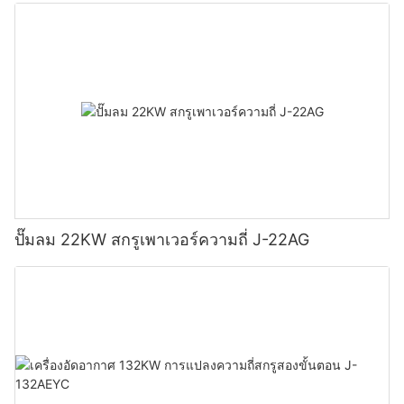
ปั๊มลม 22KW สกรูเพาเวอร์ความถี่ J-22AG