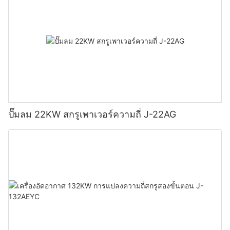
ปั๊มลม 22KW สกรูเพาเวอร์ความถี่ J-22AG