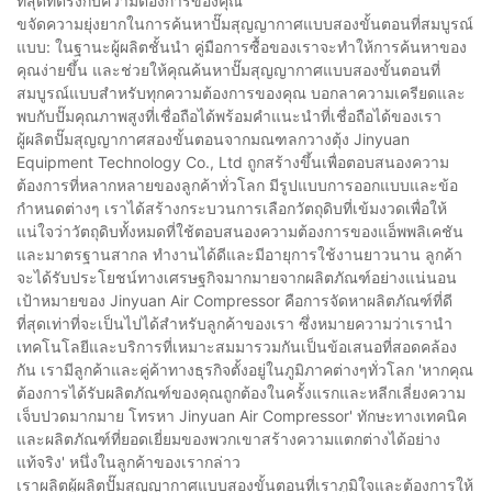
ที่สุดที่ตรงกับความต้องการของคุณ
ขจัดความยุ่งยากในการค้นหาปั๊มสุญญากาศแบบสองขั้นตอนที่สมบูรณ์
แบบ: ในฐานะผู้ผลิตชั้นนำ คู่มือการซื้อของเราจะทำให้การค้นหาของ
คุณง่ายขึ้น และช่วยให้คุณค้นหาปั๊มสุญญากาศแบบสองขั้นตอนที่
สมบูรณ์แบบสำหรับทุกความต้องการของคุณ บอกลาความเครียดและ
พบกับปั๊มคุณภาพสูงที่เชื่อถือได้พร้อมคำแนะนำที่เชื่อถือได้ของเรา
ผู้ผลิตปั๊มสุญญากาศสองขั้นตอนจากมณฑลกวางตุ้ง Jinyuan
Equipment Technology Co., Ltd ถูกสร้างขึ้นเพื่อตอบสนองความ
ต้องการที่หลากหลายของลูกค้าทั่วโลก มีรูปแบบการออกแบบและข้อ
กำหนดต่างๆ เราได้สร้างกระบวนการเลือกวัตถุดิบที่เข้มงวดเพื่อให้
แน่ใจว่าวัตถุดิบทั้งหมดที่ใช้ตอบสนองความต้องการของแอ็พพลิเคชัน
และมาตรฐานสากล ทำงานได้ดีและมีอายุการใช้งานยาวนาน ลูกค้า
จะได้รับประโยชน์ทางเศรษฐกิจมากมายจากผลิตภัณฑ์อย่างแน่นอน
เป้าหมายของ Jinyuan Air Compressor คือการจัดหาผลิตภัณฑ์ที่ดี
ที่สุดเท่าที่จะเป็นไปได้สำหรับลูกค้าของเรา ซึ่งหมายความว่าเรานำ
เทคโนโลยีและบริการที่เหมาะสมมารวมกันเป็นข้อเสนอที่สอดคล้อง
กัน เรามีลูกค้าและคู่ค้าทางธุรกิจตั้งอยู่ในภูมิภาคต่างๆทั่วโลก 'หากคุณ
ต้องการได้รับผลิตภัณฑ์ของคุณถูกต้องในครั้งแรกและหลีกเลี่ยงความ
เจ็บปวดมากมาย โทรหา Jinyuan Air Compressor' ทักษะทางเทคนิค
และผลิตภัณฑ์ที่ยอดเยี่ยมของพวกเขาสร้างความแตกต่างได้อย่าง
แท้จริง' หนึ่งในลูกค้าของเรากล่าว
เราผลิตผู้ผลิตปั๊มสุญญากาศแบบสองขั้นตอนที่เราภูมิใจและต้องการให้