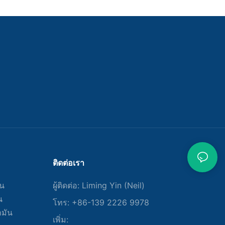
บควบคุม
าศเป็นส่วน
กาศ เครื่องอัด
รวจสอบและปรับ
ิภาพสูงสุด
น ตัวควบคุม
้สม่ำเสมอ
ติดต่อเรา
นการนำเสนอ
ัน
ผู้ติดต่อ: Liming Yin (Neil)
ะเชื่อถือได้
ละอุตสาหกรรม
น
โทร: +86-139 2226 9978
แบบและผลิต
ำมัน
ื่อเราให้ความ
เพิ่ม: