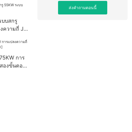
ส่งคำถามตอนนี้
แบบสกรู
ความถี่ J-
ศ 75KW การ
ูสองขั้นตอน