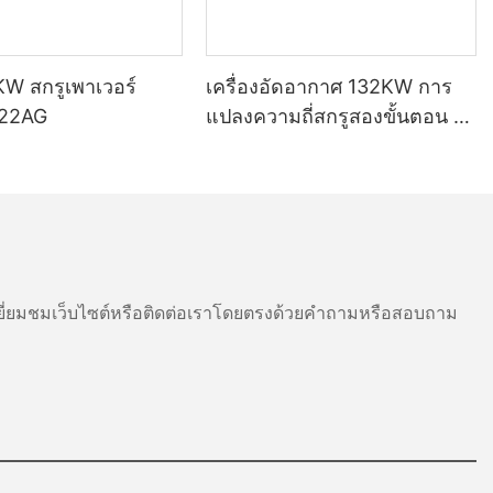
กาศเป็นกระบวน
่เพิ่มความดัน
 การใช้ลูกสูบ
บทั่วไปของระบบ
KW สกรูเพาเวอร์
เครื่องอัดอากาศ 132KW การ
-22AG
แปลงความถี่สกรูสองขั้นตอน J-
132AEYC
ศ
ี่สุดคือรุ่น
ูบ ในการออกแบบ
ระบอกสูบ ทำให้
ื่อลูกสูบเคลื่อน
ี่ยมชมเว็บไซต์หรือติดต่อเราโดยตรงด้วยคำถามหรือสอบถาม
นสูงขึ้น จากนั้น
ำหรับการใช้งาน
การทำงาน