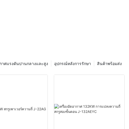
ัญในอุตสาหกรรม
ร้าง การผลิต
ี้สร้างอากาศ
่องมือและ
ินที่มีค่าในสภาพ
แต่จริงๆ แล้ว
อากาศแรงดันปานกลางและสูง
อุปกรณ์หลังการรักษา
สินค้าพร้อมส่ง
บทความนี้ เรา
อัดอากาศอย่าง
องหลังการทำงาน
ากาศ
รื่องอัดอากาศ
ฐานของการอัด