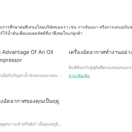
รับการศึกษาต่อที่เสนอโดยบริษัทของเรา เช่น การสัมมนา หรือการเสนอเงิน
้น้ำมันเพื่อมอบผลลัพธ์ที่น่าพึงพอใจแก่ลูกค้า
 Advantage Of An Oil
เครื่องอัดอากาศทำงานอย่า
ompressor
ยินดีต้อนรับสู่คู่มือที่ครอบคลุมของเรา
อัดอากาศ! หากคุณเคยสงสัยเกี่ยวก
องรับมือกับปัญหาน้ำมันหกเลอะเทอะ
อ่านเพิ่มเติม
ภายในของอุปกรณ์สำคัญเหล่านี้ คุณ
าเครื่องอัดอากาศบ่อยๆ หรือไม่?
บทความนี้ เราจะเจาะลึกเข้าไปในโล
อไป! ในบทความนี้ เราจะสำรวจข้อดี
เครื่องอัดอากาศ และสำรวจวิธีการท
การใช้เครื่องอัดอากาศแบบไร้
จะเป็นผู้ชื่นชอบงาน DIY ช่างเครื่อง
กาศที่สะอาดขึ้นไปจนถึงค่าบำรุง
ื่องอัดอากาศของคุณเป็นฤดู
อยากรู้เกี่ยวกับกลไกเบื้องหลังเครื่
คุณคงไม่อยากพลาดคุณประโยชน์ของ
วัน บทความนี้จะให้ข้อมูลเชิงลึกและ
อ่านต่อเพื่อดูว่าเหตุใดปั๊มลมไร้
แก่คุณ เอาล่ะมาค้นพบความลึกลับขอ
ับบ้านหรือธุรกิจของคุณ
อากาศไปพร้อมๆ กัน!
ดูหนาวแล้วหรือยัง? เมื่ออุณหภูมิ
ือต้องเตรียมเครื่องอัดอากาศให้