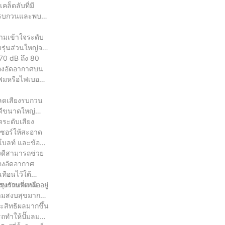
ล็ดลับที่มี
ียงรบกวนและพบ
วามเข้าใจระดับ
ยรุ่นส่วนใหญ่จะ
 70 dB ถึง 80
่องอัดอากาศบน
ฟมหรือไฟเบอร์
ิลดเสียงรบกวน
อดีขนาดใหญ่
ดระดับเสียง
เซอร์ให้สะอาด
โบลท์ และข้อต่อ
างดีสามารถช่วย
่องอัดอากาศ
ทือนไว้ใต้
กวนที่เหลืออยู่
ำรุงรักษาตาม
วามสงบสุขมาก
ะสิทธิผลมากขึ้น
รถทำให้ปั๊มลม