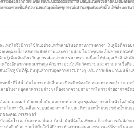
หกรรมนี้ เราได้เห็นประโยชน์ของการนำการเปลี่ยนแปลงเหล่านี้ไปใช้โดยตรง
ครื่องอัดอากาศ โดยเฉพาะเครื่องอัดอากาศ Jinyuan ด้วยรายละเอียดเพิ่มเติ
มของพื้นที่ทำงานของคุณ ให้พิจารณานำกลยุทธ์เหล่านี้ไปใช้ตั้งแต่วันน
เพรสเซอร์ และผลิตภัณฑ์และอุปกรณ์เสริมเพิ่มเติมเพื่อลดเสียงรบกวน บ
ยบสงบยิ่งขึ้น ดังนั้น หากคุณเบื่อกับเสียงที่ดังอย่างต่อเนื่องจากเครื่อง
์การทำงานที่สงบสุขและมีประสิทธิผลมากขึ้น
เหตุใดจึงมีการใช้กันอย่างแพร่หลายในอุตสาหกรรมต่างๆ ในคู่มือที่ครอบค
หตุผลเบื้องหลังประสิทธิภาพและความนิยม ไม่ว่าคุณจะเป็นช่างเทคนิคที
การเรียนรู้เพิ่มเติมเกี่ยวกับอุปกรณ์อุตสาหกรรม บทความนี้จะให้ข้อมูลเชิงลึกอันมี
้านเครื่องอัดอากาศคุณภาพสูง ด้วยการมุ่งเน้นที่นวัตกรรมและความน่าเชื่อถือ 
ำเสนอโซลูชั่นที่คุ้มต้นทุนสำหรับอุตสาหกรรมต่างๆ เช่น การผลิต ยานยนต์ แ
ึ่งที่ใช้น้ำมันในการหล่อลื่นและปิดผนึกห้องอัด คอมเพรสเซอร์ประเภทนี้ข
ร่หลายในงานอุตสาหกรรมต่างๆ เนื่องจากความสามารถในการจ่ายอากาศอัดอย่
ัดลม มอเตอร์ ตัวแยกน้ำมัน และระบบควบคุม ชุดอัดอากาศเป็นหัวใจสำค
ลังงานในการขับเคลื่อนระบบอัดอากาศ ในขณะที่ตัวแยกน้ำมันจะขจัดน้ำมัน
สุดของคอมเพรสเซอร์
ิดผนึกโรเตอร์และหล่อลื่นแบริ่ง น้ำมันที่ฉีดไม่เพียงแต่ป้องกันการสัมผัสร
การอัดอีกด้วย ช่วยให้มั่นใจได้ถึงการทำงานของคอมเพรสเซอร์ที่ราบรื่นและ