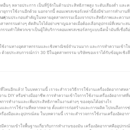
ื่นๆ หลายประการ เป็นที่รู้จักในด้านประสิทธิภาพสูง ระดับเสียงต่ำ แล
ายุการใช้งานอีกด้วย นอกจากนี้ คอมเพรสเซอร์เหล่านี้ยังมีช่วงการทำงานที
างๆ
อเป็นส่วนประกอบสำคัญในหลายอุตสาหกรรมเนื่องจากประสิทธิภาพและความน่า
สาหกรรมต่างๆ ตัดสินใจได้อย่างชาญฉลาดเมื่อต้องเลือกอุปกรณ์ที่เหมาะส
มทำให้พวกเขาเป็นผู้ให้บริการคอมเพรสเซอร์สกรูแบบฉีดน้ำมันที่เชื่อถื
รใช้งานทางอุตสาหกรรมและเชิงพาณิชย์จำนวนมาก และการทำความเข้าใจว
วยประสบการณ์กว่า 30 ปีในอุตสาหกรรม บริษัทของเราได้รับข้อมูลเชิงลึกอ
จะมอบผลิตภัณฑ์และบริการคุณภาพสูงสุดแก่ลูกค้าของเรา ด้วยการรับทราบข้อ
ซอร์ เราจึงสามารถตอบสนองความต้องการของลูกค้าได้อย่างต่อเนื่อง และรั
หาที่ไหนอีกแล้ว! ในบทความนี้ เราจะสำรวจวิธีการใช้งานเครื่องอัดอากาศ
ชอบงาน DIY หรือช่างมืออาชีพ การทำความเข้าใจการใช้งานเครื่องอัดอากาศท
ธิภาพการทำงานและเพิ่มประสิทธิภาพในงานต่างๆ ของคุณได้อย่างไร
รรมและการใช้งานที่หลากหลาย ตั้งแต่การก่อสร้างและการผลิต ไปจนถึงการ
ครื่องมือและอุปกรณ์ลม ในบทความนี้ เราจะสำรวจการใช้งานเครื่องอัดอา
องมีความเข้าใจพื้นฐานเกี่ยวกับการทำงานของมัน เครื่องอัดอากาศคืออุปกรณ