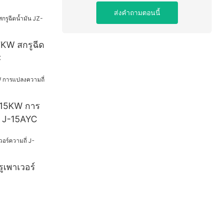
ส่งคำถามตอนนี้
7KW สกรูฉีด
C
ศ 15KW การ
ู J-15AYC
ูเพาเวอร์