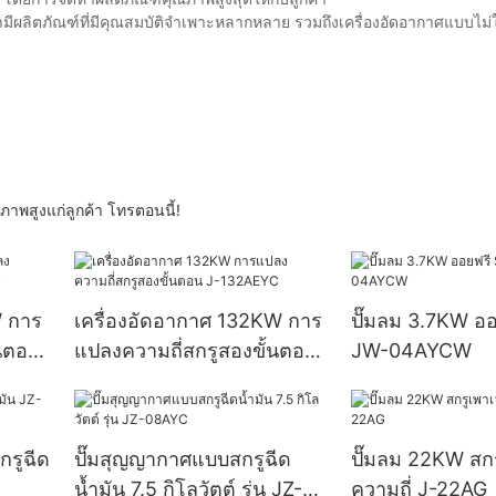
ามีผลิตภัณฑ์ที่มีคุณสมบัติจำเพาะหลากหลาย รวมถึงเครื่องอัดอากาศแบบไม่
ภาพสูงแก่ลูกค้า โทรตอนนี้!
W การ
เครื่องอัดอากาศ 132KW การ
ปั๊มลม 3.7KW ออ
้นตอน
แปลงความถี่สกรูสองขั้นตอน
JW-04AYCW
J-132AEYC
กรูฉีด
ปั๊มสุญญากาศแบบสกรูฉีด
ปั๊มลม 22KW สกร
น้ำมัน 7.5 กิโลวัตต์ รุ่น JZ-
ความถี่ J-22AG