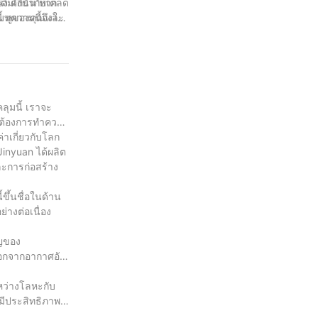
 ดังนั้น หาก
มเกี่ยวกับเคล็ด
ี้ หูของคุณและ
ทความนี้จึงให้
อัดอากาศ ไม่ต้อง
ลุมนี้ เราจะ
่ต้องการทำความ
ค่าเกี่ยวกับโลก
Jinyuan ได้ผลิต
ละการก่อสร้าง
ึ้นชื่อในด้าน
างต่อเนื่อง
ัญของ
ออกจากอากาศอัด
ะหว่างโลหะกับ
มีประสิทธิภาพ