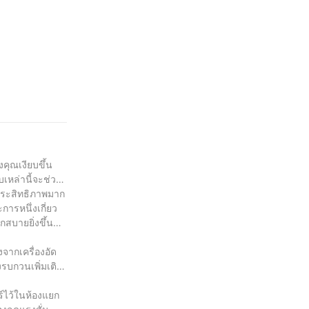
คุณเงียบขึ้น
เหล่านี้จะช่วย
ีประสิทธิภาพมาก
การหนึ่งเกี่ยว
กสบายยิ่งขึ้น
งจากเครื่องอัด
รบกวนเพิ่มเติม
ร์ไว้ในห้องแยก