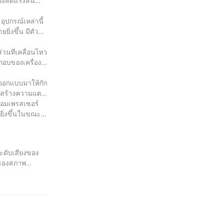
องลดแรงสั่น
อุปกรณ์เหล่านี้
่งขึ้น มีตัว
วนที่เคลื่อนไหว
กอบของเครื่อง
รออกแบบมาให้กัก
ารถสร้างความแตก
คอมเพรสเซอร์
ิ่งขึ้นในขณะที่
ระดับเสียงของ
บรองสภาพ
มีประสิทธิภาพ
DIY เจ้าของ