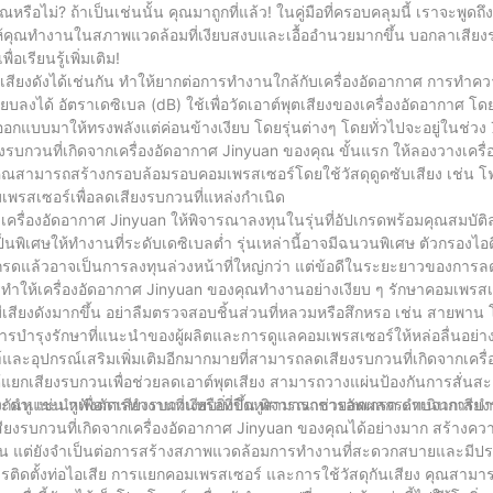
่? ถ้าเป็นเช่นนั้น คุณมาถูกที่แล้ว! ในคู่มือที่ครอบคลุมนี้ เราจะพูดถึงเค
ช่วยให้คุณทำงานในสภาพแวดล้อมที่เงียบสงบและเอื้ออำนวยมากขึ้น บอกลาเส
เรียนรู้เพิ่มเติม!
ถส่งเสียงดังได้เช่นกัน ทำให้ยากต่อการทำงานใกล้กับเครื่องอัดอากาศ การทำค
ยบลงได้ อัตราเดซิเบล (dB) ใช้เพื่อวัดเอาต์พุตเสียงของเครื่องอัดอากาศ โด
รออกแบบมาให้ทรงพลังแต่ค่อนข้างเงียบ โดยรุ่นต่างๆ โดยทั่วไปจะอยู่ในช่วง
บกวนที่เกิดจากเครื่องอัดอากาศ Jinyuan ของคุณ ขั้นแรก ให้ลองวางเครื
 คุณสามารถสร้างกรอบล้อมรอบคอมเพรสเซอร์โดยใช้วัสดุดูดซับเสียง เช่น โ
มเพรสเซอร์เพื่อลดเสียงรบกวนที่แหล่งกำเนิด
รื่องอัดอากาศ Jinyuan ให้พิจารณาลงทุนในรุ่นที่อัปเกรดพร้อมคุณสมบัต
นพิเศษให้ทำงานที่ระดับเดซิเบลต่ำ รุ่นเหล่านี้อาจมีฉนวนพิเศษ ตัวกรองไ
ปเกรดแล้วอาจเป็นการลงทุนล่วงหน้าที่ใหญ่กว่า แต่ข้อดีในระยะยาวของการล
ำให้เครื่องอัดอากาศ Jinyuan ของคุณทำงานอย่างเงียบ ๆ รักษาคอมเพรส
เสียงดังมากขึ้น อย่าลืมตรวจสอบชิ้นส่วนที่หลวมหรือสึกหรอ เช่น สายพาน 
หนดการบำรุงรักษาที่แนะนำของผู้ผลิตและการดูแลคอมเพรสเซอร์ให้หล่อลื่นอย่
และอุปกรณ์เสริมเพิ่มเติมอีกมากมายที่สามารถลดเสียงรบกวนที่เกิดจากเครื
กเสียงรบกวนเพื่อช่วยลดเอาต์พุตเสียง สามารถวางแผ่นป้องกันการสั่นสะเ
กันหู เช่น หูฟังตัดเสียงรบกวนหรือที่ปิดหูสามารถช่วยลดผลกระทบจากเสียงรบ
ะคำแนะนำเพื่อการทำงานที่เงียบยิ่งขึ้น พิจารณาการอัพเกรด ดำเนินการบ
ยงรบกวนที่เกิดจากเครื่องอัดอากาศ Jinyuan ของคุณได้อย่างมาก สร้างค
านั้น แต่ยังจำเป็นต่อการสร้างสภาพแวดล้อมการทำงานที่สะดวกสบายและมีปร
การติดตั้งท่อไอเสีย การแยกคอมเพรสเซอร์ และการใช้วัสดุกันเสียง คุณสามา