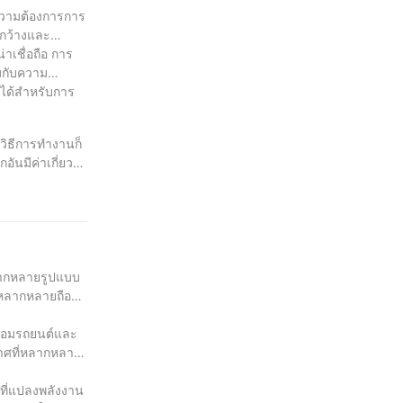
ะความต้องการการ
่กว้างและ
เชื่อถือ การ
มกับความ
อได้สำหรับการ
ิธีการทำงานก็
ันมีค่าเกี่ยว
มูลเกี่ยวกับ
บประกันการ
หลากหลายรูปแบบ
ี่หลากหลายถือ
ซ่อมรถยนต์และ
กาศที่หลากหลาย
์ที่แปลงพลังงาน