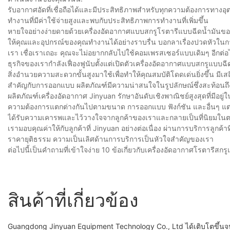
รับอากาศอัดที่เชื่อถือได้และมีประสิทธิภาพสำหรับทุกความต้องการทา
ทำงานที่มีค่าใช้จ่ายสูงและพบกับประสิทธิภาพการทำงานที่เพิ่มขึ้น
หายใจอย่างง่ายดายด้วยเครื่องอัดอากาศแบบสกรูโรตารีแบบฉีดน้ำมันของ
ให้คุณและอุปกรณ์ของคุณทำงานได้อย่างราบรื่น บอกลาเรื่องปวดหัวในกา
เรา เชื่อเราเถอะ คุณจะไม่อยากกลับไปใช้คอมเพรสเซอร์แบบเดิมๆ อีกต่อ
ธุรกิจของเรากำลังเฟื่องฟูนับตั้งแต่เปิดตัวเครื่องอัดอากาศแบบสกรู
สิ่งอำนวยความสะดวกขั้นสูงมาใช้เพื่อทำให้คุณสมบัติโดดเด่นยิ่งขึ้น
สำคัญกับการออกแบบ ผลิตภัณฑ์มีความน่าสนใจในรูปลักษณ์ซึ่งสะท้อนถ
ผลิตภัณฑ์เครื่องอัดอากาศ Jinyuan รักษาอันดับเชิงพาณิชย์สูงสุดที่มีอ
ความต้องการแตกต่างกันไปตามขนาด การออกแบบ ฟังก์ชัน และอื่นๆ แต่
ได้รับความเคารพและไว้วางใจจากลูกค้าของเราและกลายเป็นที่นิยมใ
เรามอบคุณค่าให้กับลูกค้าที่ Jinyuan อย่างต่อเนื่อง ผ่านการบริการลู
ราคายุติธรรม ความเป็นเลิศด้านการบริการเป็นหัวใจสำคัญของเรา
ต่อไปนี้เป็นคำถามที่เข้าใจง่าย 10 ข้อเกี่ยวกับเครื่องอัดอากาศโรตารีสกรู
สินค้าที่เกี่ยวข้อง
Guangdong Jinyuan Equipment Technology Co., Ltd ได้เติบโตขึ้นจนกล