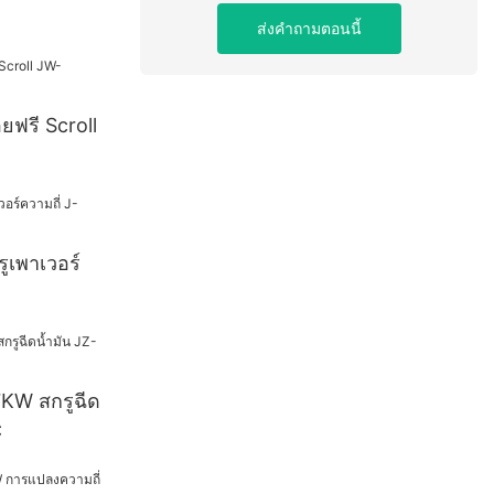
ส่งคำถามตอนนี้
ยฟรี Scroll
ูเพาเวอร์
7KW สกรูฉีด
C