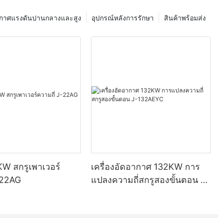
าในอุตสาหกรรม
อากาศแรงดันปานกลางและสูง
อุปกรณ์หลังการรักษา
สินค้าพร้อมส่ง
เกี่ยวข้องกับ
รอบและอัดให้
็บไว้ในถังหรือ
่วนประกอบของ
วยมอเตอร์หรือ
ะบบสำหรับ
อกใช้งาน ซึ่ง
กต่างกันไป
ูกสูบเป็นประเภท
ชย์และ
KW สกรูเพาเวอร์
เครื่องอัดอากาศ 132KW การ
งอัดอากาศแบบสก
-22AG
แปลงความถี่สกรูสองขั้นตอน J-
ปในทิศทางตรงกัน
132AEYC
องประสิทธิภาพสูง
ัดหมุนเพื่อเพิ่ม
ดอากาศตามแนว