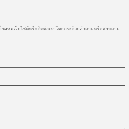
่ละประเภทมีการ
 ตอบสนองความ
มต่างๆ
ี่ยมชมเว็บไซต์หรือติดต่อเราโดยตรงด้วยคำถามหรือสอบถาม
ากหลายใน
งงานให้กับ
 เครื่องพ่นสี และ
อสร้าง การ
การผลิต
มจำนวนมาก เช่น
ัณฑ์ อาศัยอากาศ
เครื่องอัด
VAC การใช้งาน
นการตั้งค่า
อุปกรณ์และ
งมืออเนกประสงค์
ากหลายประเภท