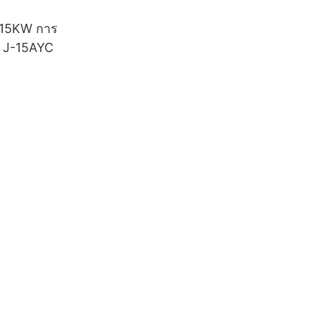
ศ 15KW การ
ู J-15AYC