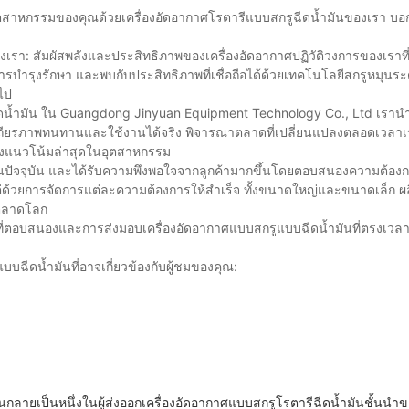
งอุตสาหกรรมของคุณด้วยเครื่องอัดอากาศโรตารีแบบสกรูฉีดน้ำมันของเรา บ
เรา: สัมผัสพลังและประสิทธิภาพของเครื่องอัดอากาศปฏิวัติวงการของเราที
รบำรุงรักษา และพบกับประสิทธิภาพที่เชื่อถือได้ด้วยเทคโนโลยีสกรูหมุน
ไป
แบบฉีดน้ำมัน ใน Guangdong Jinyuan Equipment Technology Co., Ltd เร
 มีเสถียรภาพทนทานและใช้งานได้จริง พิจารณาตลาดที่เปลี่ยนแปลงตลอดเวลาเ
ึงแนวโน้มล่าสุดในอุตสาหกรรม
ยู่ในปัจจุบัน และได้รับความพึงพอใจจากลูกค้ามากขึ้นโดยตอบสนองความต้องกา
ด้วยการจัดการแต่ละความต้องการให้สำเร็จ ทั้งขนาดใหญ่และขนาดเล็ก ผ
นตลาดโลก
กค้าที่ตอบสนองและการส่งมอบเครื่องอัดอากาศแบบสกรูแบบฉีดน้ำมันที่ตรงเวล
แบบฉีดน้ำมันที่อาจเกี่ยวข้องกับผู้ชมของคุณ:
ายเป็นหนึ่งในผู้ส่งออกเครื่องอัดอากาศแบบสกรูโรตารีฉีดน้ำมันชั้นนำขอ