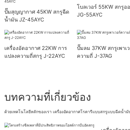
โบลเวอร์ 55KW สกรูออ
ปั๊มสุญญากาศ 45KW สกรูฉีด
JG-55AYC
น้ำมัน JZ-45AYC
เครื่องอัดอากาศ 22KW การ
ปั๊มลม 37KW สกรูเพาเว
แปลงความถี่สกรู J-22AYC
ความถี่ J-37AG
บทความที่เกี่ยวข้อง
ด้วยเทคโนโลยีหลักของเรา เครื่องอัดอากาศโรตารีแบบสกรูแบบฉีดน้ำมันข