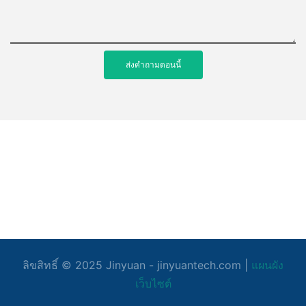
ส่งคำถามตอนนี้
ลิขสิทธิ์ © 2025
Jinyuan
- jinyuantech.com |
แผนผัง
เว็บไซต์