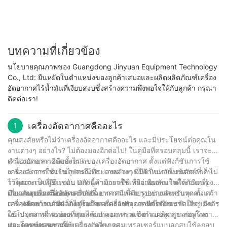
บทความที่เกี่ยวข้อง
นโยบายคุณภาพของ Guangdong Jinyuan Equipment Technology
Co., Ltd: ยืนหยัดในตำแหน่งของลูกค้าเสมอและผลิตผลิตภัณฑ์เครื่อง
อัดอากาศไร้น้ำมันที่เงียบสงบซึ่งสร้างความพึงพอใจให้กับลูกค้า กรุณา
ติดต่อเรา!
เครื่องอัดอากาศคืออะไร
1
คุณสงสัยหรือไม่ว่าเครื่องอัดอากาศคืออะไร และมีประโยชน์ต่อคุณใน
งานต่างๆ อย่างไร? ไม่ต้องมองอีกต่อไป! ในคู่มือที่ครอบคลุมนี้ เราจะ
สำรวจรายละเอียดทั้งหมดของเครื่องอัดอากาศ ตั้งแต่ฟังก์ชันการใช้
เครื่องอัดอากาศคืออะไร?
งานและการใช้งานไปจนถึงประเภทต่างๆ ที่มีจำหน่ายในท้องตลาด ไม่
เครื่องอัดอากาศเป็นอุปกรณ์ที่แปลงพลังงานให้เป็นพลังงานศักย์ที่เก็บ
ว่าคุณจะเป็นผู้ชื่นชอบ DIY ผู้ค้ามืออาชีพ หรือเพียงสนใจที่จะเรียนรู้
ไว้ในอากาศที่มีแรงดัน พลังนี้สามารถใช้เพื่อจ่ายพลังงานให้กับเครื่อง
เกี่ยวกับเครื่องมืออันทรงพลังนี้ บทความนี้มีบางอย่างสำหรับทุกคน คว้า
มือและอุปกรณ์ต่างๆ เครื่องอัดอากาศมีหลายรูปทรงและขนาด ตั้งแต่
ประเภทของเครื่องอัดอากาศ
กาแฟสักแก้วแล้วดำดิ่งสู่โลกของเครื่องอัดอากาศไปกับเรา!
เครื่องพกพาขนาดเล็กไปจนถึงเครื่องจักรอุตสาหกรรมขนาดใหญ่ มีการ
เครื่องอัดอากาศมีหลายประเภท แต่ละประเภทมีข้อดีและข้อเสียของตัว
ใช้ในอุตสาหกรรมหลากหลายประเภท รวมถึงการผลิต การก่อสร้าง
เอง ประเภทที่พบบ่อยที่สุด ได้แก่ คอมเพรสเซอร์แบบลูกสูบ สกรูโรตารี
และการซ่อมรถยนต์
และคอมเพรสเซอร์แบบแรงเหวี่ยง คอมเพรสเซอร์แบบลูกสูบใช้ลูกสูบ
ประโยชน์ของการใช้เครื่องอัดอากาศ