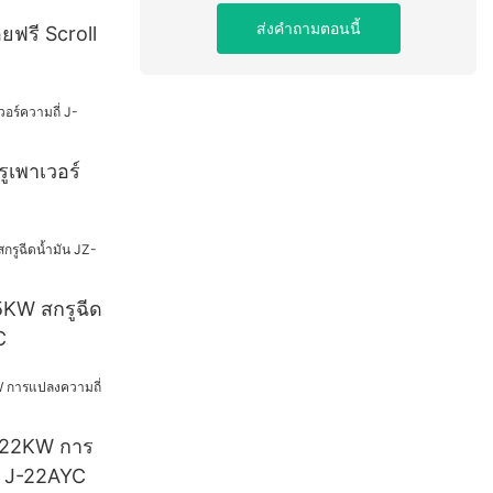
ส่งคำถามตอนนี้
ยฟรี Scroll
ูเพาเวอร์
5KW สกรูฉีด
C
ศ 22KW การ
ู J-22AYC