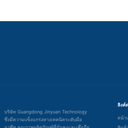
2. เพลา
3. ฝาครอบปลายเพลา
4. สลักเกลียวคงที่
5. แหวนเคลื่อนที่
6. แหวนสถิตย์
7. แหวนตำแหน่ง
ลิงค์
บริษัท Guangdong Jinyuan Technology
8. คันแรก
หน้า
ซึ่งมีความแข็งแกร่งทางเทคนิคระดับมือ
อาชีพ คุณภาพผลิตภัณฑ์ที่มั่นคงและเชื่อถือ
สินค้