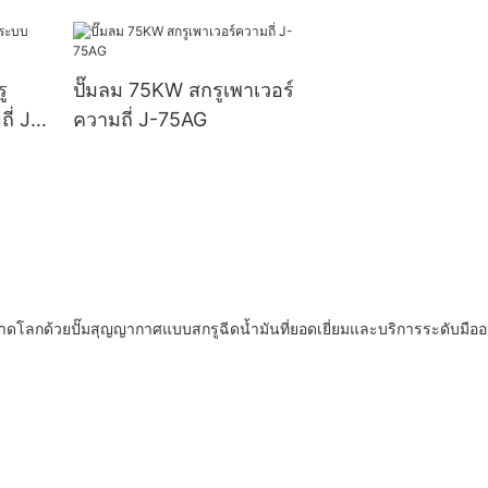
ู
ปั๊มลม 75KW สกรูเพาเวอร์
่ J-
ความถี่ J-75AG
ลกด้วยปั๊มสุญญากาศแบบสกรูฉีดน้ำมันที่ยอดเยี่ยมและบริการระดับมืออ