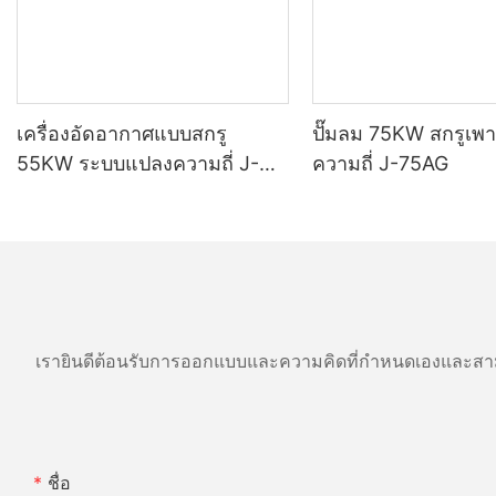
นอกของแกนกลิ้งถูกตั้งค่าด้วยเกลียว เมื่อเปรียบเทียบ
กับวิธีการติดตั้งระนาบ มันสามารถชดเชยการ
เคลื่อนที่ตามแนวแกนของเพลา ลดความต้องการ
ของการประกอบซีลเพลา และเพิ่มประสิทธิภาพการ
ปิดผนึก ซึ่งสามารถเปลี่ยนแรงเสียดทานแบบเลื่อน
เป็นแรงเสียดทานแบบกลิ้ง และลดประสิทธิภาพแรง
เครื่องอัดอากาศแบบสกรู
ปั๊มลม 75KW สกรูเพา
เสียดทาน
55KW ระบบแปลงความถี่ J-
ความถี่ J-75AG
55AYC
แหวนเคลื่อนที่ 5 และแหวนคงที่ 6 ได้รับการติดตั้ง
ระหว่างเพลา 2 และฝาครอบซีลเพลา 3 แหวน
เคลื่อนที่ 5 ทำจากวัสดุโลหะผสมไทเทเนียม โลหะ
ผสมไทเทเนียมมีความแข็งและทนต่อการสึกหรอสูง
และมีการกัดกร่อนที่ดี ประสิทธิภาพการต้านทาน
ง่ายสำหรับการใช้งานในระยะยาว แหวนคงที่ 6 ทำ
จากวัสดุฟอสฟอรัส บรอนซ์ฟอสฟอรัสมีความ
เรายินดีต้อนรับการออกแบบและความคิดที่กำหนดเองและสาม
ต้านทานการกัดกร่อนสูงกว่า การสึกหรอของขาตั้ง
ไม่มีประกายไฟจะเกิดขึ้นระหว่างการกระแทก ด้วย
การตั้งศูนย์กลางอัตโนมัติ ความไวต่อโครงกระดูก ,
ความจุแบริ่งเพลาสม่ำเสมอสูง, สามารถรับภาระใน
แนวรัศมีได้, ลักษณะการหล่อลื่นในตัวเองโดยไม่
ชื่อ