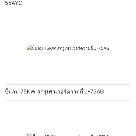
55AYC
ปั๊มลม 75KW สกรูเพาเวอร์ความถี่ J-75AG