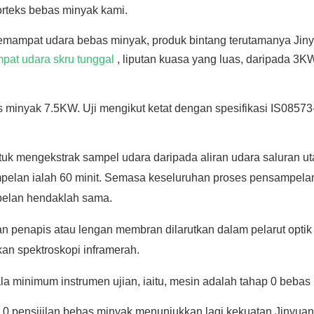
orteks bebas minyak kami.
mampat udara bebas minyak, produk bintang terutamanya Jin
mpat udara skru tunggal
, liputan kuasa yang luas, daripada 3K
s minyak 7.5KW. Uji mengikut ketat dengan spesifikasi IS08573
k mengekstrak sampel udara daripada aliran udara saluran u
elan ialah 60 minit. Semasa keseluruhan proses pensampelan
pelan hendaklah sama.
 penapis atau lengan membran dilarutkan dalam pelarut optik
n spektroskopi inframerah.
la minimum instrumen ujian, iaitu, mesin adalah tahap 0 bebas
 0 pensijilan bebas minyak menunjukkan lagi kekuatan Jinyuan