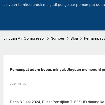
Jinyuan komited untuk menjadi pengeluar pemampat udara 
Jinyuan Air Compressor
Sumber
Blog
Pemampat u
Pemampat udara bebas minyak Jinyuan memenuhi pen
2024-08-02
Pada 8 Julai 2024, Pusat Pensijilan TUV SUD datang k