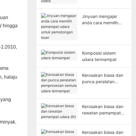
udara
Jinyuan mengajar
yuan
anda cara memilih
W hingga
pemampat udara
untuk pemotongan
laser
-1:2010,
Komposisi sistem
udara termampat
tama
Kerosakan biasa dan
, halaju
punca peralatan
pemprosesan semula
udara termampat
 yang
Kerosakan biasa dan
rawatan pemampat
udara (Ⅲ)
 minyak.
Kerosakan biasa dan
,