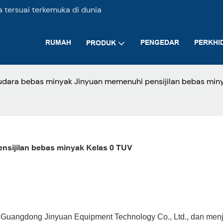
tersuai terkemuka di dunia
RUMAH
PENGEDAR
PERKHI
PRODUK
dara bebas minyak Jinyuan memenuhi pensijilan bebas miny
sijilan bebas minyak Kelas 0 TUV
e Guangdong Jinyuan Equipment Technology Co., Ltd., dan men