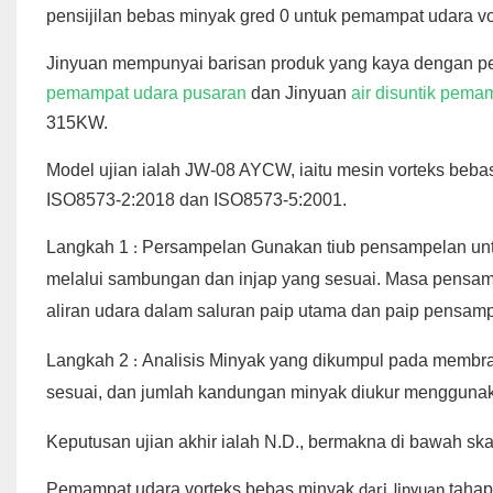
pensijilan bebas minyak gred 0 untuk pemampat udara v
Jinyuan mempunyai barisan produk yang kaya dengan pe
pemampat udara pusaran
dan Jinyuan
air disuntik pema
315KW.
Model ujian ialah JW-08 AYCW, iaitu mesin vorteks beba
ISO8573-2:2018 dan ISO8573-5:2001.
Langkah 1
Persampelan Gunakan tiub pensampelan untu
:
melalui sambungan dan injap yang sesuai. Masa pensamp
aliran udara dalam saluran paip utama dan paip pensam
Langkah 2
Analisis Minyak yang dikumpul pada membran
:
sesuai, dan jumlah kandungan minyak diukur menggunaka
Keputusan ujian akhir ialah N.D., bermakna di bawah ska
Pemampat udara vorteks bebas minyak
tahap
dari Jinyuan