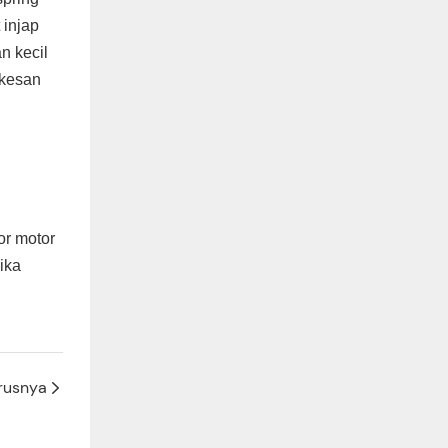
 injap
n kecil
ikesan
or motor
jika
rusnya