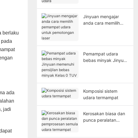
udara
Jinyuan mengajar
anda cara memilih
pemampat udara
 berlaku
untuk pemotongan
, pada
laser
emampat
Pemampat udara
dengan
bebas minyak Jinyuan
memenuhi pensijilan
bebas minyak Kelas 0
TUV
Komposisi sistem
ama ada
udara termampat
salahan
 jadi
Kerosakan biasa dan
punca peralatan
pemprosesan semula
rdapat
udara termampat