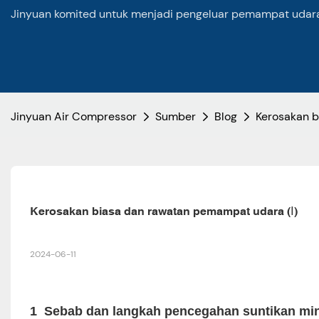
Jinyuan komited untuk menjadi pengeluar pemampat udara 
Jinyuan Air Compressor
Sumber
Blog
Kerosakan b
Kerosakan biasa dan rawatan pemampat udara (Ⅰ)
2024-06-11
1
Sebab dan langkah pencegahan suntikan miny