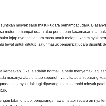
suntikan minyak salur masuk udara pemampat udara. Biasanya
kuasa motor pemampat udara atau penutupan kecemasan manual
membuka injap nyahcas dalam masa untuk melepaskan minyak p
lalu lewat untuk ditutup, salur masuk pemampat udara disuntik 
da kerosakan. Jika ia adalah normal, ia perlu menyemak lagi s
 pada masanya atau ditutup sepenuhnya. Jika ada, sebarang ke
nda biasanya tidak lagi dipasang injap solenoid minyak patah,
utup.
pengambilan ditutup, pengasingan awal, tetapi secara amnya te