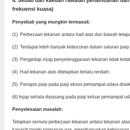
4.
Sebab dan kaedah rawatan penambahan dan
frekuensi kuasa)
Penyebab yang mungkin termasuk:
(1)
Perbezaan tekanan antara had atas dan bawah tetapan
(2)
Terdapat lebih banyak kebocoran dalam saluran paip 
(3)
Pengedap injap penyelenggaraan tekanan tidak ketat
(4)
Had tekanan atas ditetapkan terlalu rendah;
(5)
Penapis paip pada paip ekzos pemampat udara disek
(6) Injap sehala dipasang pada paip keluar pemampat uda
Penyelesaian masalah:
Tetapkan semula perbezaan tekanan antara tekanan ata
kapasiti tangki simpanan gas, menghapuskan kebocoran