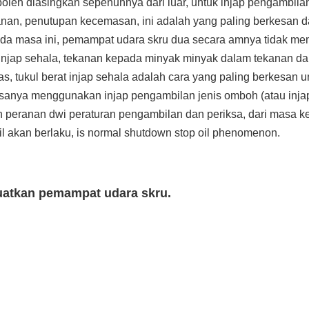
boleh diasingkan sepenuhnya dari luar, untuk injap pengambila
anan, penutupan kecemasan, ini adalah yang paling berkesan 
ada masa ini, pemampat udara skru dua secara amnya tidak m
n injap sehala, tekanan kepada minyak minyak dalam tekanan d
as, tukul berat injap sehala adalah cara yang paling berkesan u
iasanya menggunakan injap pengambilan jenis omboh (atau inja
peranan dwi peraturan pengambilan dan periksa, dari masa k
il akan berlaku, is normal shutdown stop oil phenomenon.
uatkan pemampat udara skru.