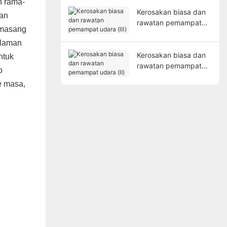
n rama-
Kerosakan biasa dan
dan
rawatan pemampat
emasang
udara (Ⅲ)
alaman
Kerosakan biasa dan
ntuk
rawatan pemampat
p
udara (Ⅱ)
e masa,