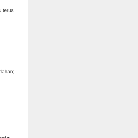
 terus
rlahan;