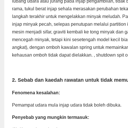
lubang udara atau jurang pada injap pengambilan, tidak 
rama, tukul berat injap sehala merasakan perubahan tek
langkah terakhir untuk mengelakkan minyak meludah. P
injap minyak pecah, selepas penutupan melalui partitio
mesin menjadi sifar, graviti kembali ke tong minyak dan g
mencegah minyak, tetapi kini sesetengah model kecil b
angkat), dengan omboh kawalan spring untuk memainkan 
kehausan omboh tidak dapat dielakkan. , shutdown spit o
2.
Sebab dan kaedah rawatan untuk tidak mem
Fenomena kesalahan:
Pemampat udara mula injap udara tidak boleh dibuka.
Penyebab yang mungkin termasuk: