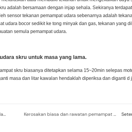
ru adalah bersamaan dengan injap sehala. Sekiranya terdapat
oleh sensor tekanan pemampat udara sebenarnya adalah tekana
t udara bocor sedikit ke tong minyak dan gas, tekanan yang d
muatan semula pemampat udara.
udara skru untuk masa yang lama.
mpat skru biasanya ditetapkan selama 15~20min selepas mot
eganti masa dan litar kawalan hendaklah diperiksa dan diganti
d 
Bagaimana untuk memilih pemampat udara
Kerosakan biasa dan rawatan pemampat udara (Ⅱ)
Sete