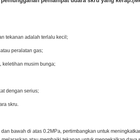
 pemunggahan pemampat udara skru yang kerap.(M
 tekanan adalah terlalu kecil;
atau peralatan gas;
, keletihan musim bunga;
at dengan serius;
ra skru.
s dan bawah di atas 0.2MPa, pertimbangkan untuk meningkatka
, melaraskan atau membaiki tekanan untuk mengekalkan daya 