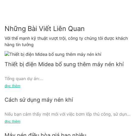
Những Bài Viết Liên Quan
Với thế mạnh kỹ thuật vượt trội, công ty chúng tôi được khách
hàng tin tưởng
Thiết bị điện Midea bổ sung thêm máy nén khí
Tổng quan dự án:
đọc thêm
Thiết bị điện Midea là thương hiệu thiết bị điện gia dụng nổi
Cách sử dụng máy nén khí
tiếng, tại nhiều trung tâm mua sắm đều có đại siêu thị đặc biệt.
Bây Giờ xưởng dự án của Midea cần bổ sung thêm thiết bị máy
Nếu bạn cảm thấy mệt mỏi với việc bơm lốp thủ công, sử dụng
nén khí. Yêu cầu đối với máy nén khí là: áp suất khí thải là
các dụng cụ điện có khả năng di chuyển hạn chế hoặc gặp khó
đọc thêm
0,8MPa, lượng gas tiêu thụ tối đa của xưởng khoảng 15m³/
khăn với công việc sơn, thì máy nén khí là giải pháp mà bạn
phút.
đang tìm kiếm. Trong hướng dẫn toàn diện này, chúng tôi sẽ
Máy nén điều hòa giá bao nhiêu