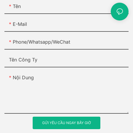
đảm bảo tuổi thọ và hiệu suất tối ưu cho máy nén khí của bạn.
Tên
Bằng cách làm theo những nguyên tắc này, bạn có thể tận
dụng tối đa máy nén khí và nâng cao năng suất trong các dự
án DIY và nhiệm vụ bảo trì của mình.
E-Mail
Phone/Whatsapp/WeChat
Tên Công Ty
Nội Dung
GỬI YÊU CẦU NGAY BÂY GIỜ