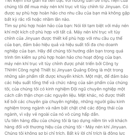
Tiết kiệm thời gian và tiền bạc với hướng dẫn dễ thực hiện của
chúng tôi để mua máy nén khí trục vít tùy chỉnh từ Jinyuan. Có
được sự phù hợp hoàn hảo cho nhu cầu của bạn mà không gặp
bất kỳ rắc rối hoặc nhầm lẫn nào.
Tìm sự phù hợp hoàn hảo của bạn: Nói lời tạm biệt với máy nén
khí một kích cỡ phù hợp với tất cả. Máy nén khí trục vít tùy
chỉnh của Jinyuan được thiết kế phù hợp với nhu cầu cụ thể
của bạn, đảm bảo hiệu quả và hiệu suất tối đa cho doanh
nghiệp của bạn. Hãy để chúng tôi hướng dẫn bạn trong quá
trình tìm kiếm sự phù hợp hoàn hảo cho hoạt động của bạn.
máy nén khí trục vít tùy chỉnh được phát triển bởi Công ty
TNHH Công nghệ Thiết bị Jinyuan Quảng Đông là một trong
những sản phẩm rất được khuyến khích. Một mặt, để đảm bảo
các hiệu suất tổng thể và chức năng của sản phẩm của chúng
tôi, của chúng tôi có kinh nghiệm Đội ngũ chuyên nghiệp một
cách cẩn thận chọn các nguyên liệu. Mặt khác, nó được thiết
kế bởi các chuyên gia chuyên nghiệp, những người giàu kinh
nghiệm trong ngành và nắm bắt chặt chẽ các động thái của
ngành, vì vậy vẻ ngoài của nó vô cùng hấp dẫn.
Ưu tiên hàng đầu của chúng tôi là tạo dựng niềm tin với khách
hàng đối với thương hiệu của chúng tôi - Máy nén khí Jinyuan.
Chúng tôi không sợ bị chỉ trích. Bất kỳ lời chỉ trích là động lực