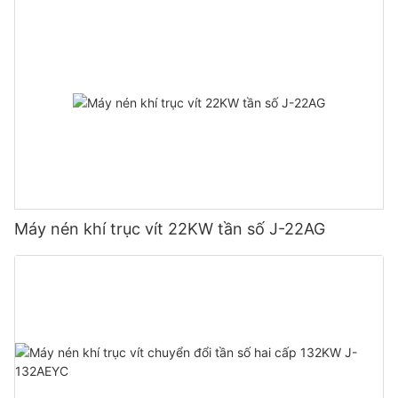
toàn khi vận hành máy nén. Máy nén khí là loại máy làm việc có
máy nén khí Jinyuan của bạn. Lật công tắc bật/tắt sang vị trí
áp suất, làm việc có nhiệt độ và áp suất tăng cao nên việc an
"bật" và đợi bình khí tạo áp suất. Sau khi đạt được áp suất
toàn khi vận hành phải được đặt lên hàng đầu. Máy nén khí
mong muốn, máy nén khí của bạn sẽ tự động tắt. Khi bạn sử
Jinyuan được trang bị dây chuyền sản xuất máy hiện đại, sản
dụng xong máy nén khí, chỉ cần bật công tắc bật/tắt sang vị trí
phẩm đã đạt được một số bằng sáng chế quốc gia, thông qua
"tắt" và giải phóng mọi áp suất còn lại bằng cách kéo vòng van
chứng nhận an toàn và chất lượng sản phẩm GCCA quốc gia,
an toàn.
chứng nhận sản phẩm tiết kiệm năng lượng GC, chứng nhận
ISO 9001, chứng nhận sản phẩm công nghệ cao và các chứng
chỉ chuyên môn khác. Với sức mạnh kỹ thuật chuyên nghiệp,
Cuối cùng Suy Nghĩ
chất lượng sản phẩm ổn định và đáng tin cậy cũng như hỗ trợ
dịch vụ đầy đủ, Jinyuan đã trở thành thương hiệu hàng đầu
trong ngành thiết bị khí động học.
Bây giờ bạn đã làm quen với những điều cơ bản khi sử dụng
Máy nén khí trục vít 22KW tần số J-22AG
máy nén khí Jinyuan, bạn đã sẵn sàng bắt đầu giải quyết tất cả
các dự án DIY và nhiệm vụ bảo trì của mình. Luôn nhớ ưu tiên
sự an toàn và bảo trì máy nén khí đúng cách để đảm bảo tuổi
thọ và hiệu suất tối ưu của nó. Với việc chăm sóc và bảo trì
thích hợp, máy nén khí Jinyuan sẽ tiếp tục phục vụ tốt cho bạn
trong nhiều năm tới.
Tóm lại, học cách sử dụng máy nén khí là một kỹ năng cần thiết