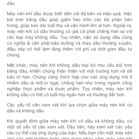
dầu
Máy nén khí dầu được biết đến với độ bền và hiệu quả. Việc
bôi trơn bằng dầu giúp giảm hao mòn các bộ phận bên
trong, giúp kéo dài tuổi thọ và vận hành êm ái hơn. Ngoài ra,
máy nén khí có dầu thường có giá cả phải chăng hơn so với
các loại máy không dầu. Tuy nhiên, việc sử dụng dầu cũng
có nghĩa là cần phải bảo dưỡng và thay dầu thường xuyên,
điều này có thể làm tăng thêm chi phí và thời gian đầu tư
chung.
Mặt khác, máy nén khí không dầu loại bỏ nhu cầu bôi trơn
bằng dầu, khiến chúng thân thiện với môi trường hơn và dễ
bảo trì hơn. Chúng cũng thích hợp cho các ứng dụng mà ô
nhiễm dầu là mối lo ngại, chẳng hạn như trong ngành công
nghiệp thực phẩm và dược phẩm. Tuy nhiên, máy nén khí
không dầu có thể có tuổi thọ ngắn hơn và thường đắt hơn.
Các yếu tố cần xem xét khi lựa chọn giữa máy nén khí có
dầu và không dầu
Khi quyết định giữa máy nén khí có dầu và không dầu, có
một số yếu tố cần xem xét. Đầu tiên, hãy xem xét các yêu
cầu cụ thể của ứng dụng của bạn. Nếu bạn cần một máy nén
cho các môi trường hoặc ứng dụng nhạy cảm, máy nén khí