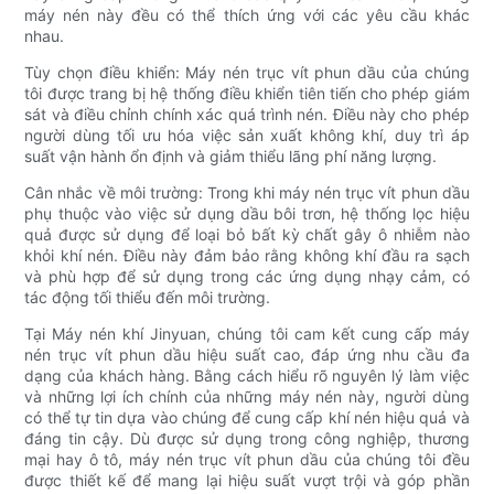
máy nén này đều có thể thích ứng với các yêu cầu khác
nhau.
Tùy chọn điều khiển: Máy nén trục vít phun dầu của chúng
tôi được trang bị hệ thống điều khiển tiên tiến cho phép giám
sát và điều chỉnh chính xác quá trình nén. Điều này cho phép
người dùng tối ưu hóa việc sản xuất không khí, duy trì áp
suất vận hành ổn định và giảm thiểu lãng phí năng lượng.
Cân nhắc về môi trường: Trong khi máy nén trục vít phun dầu
phụ thuộc vào việc sử dụng dầu bôi trơn, hệ thống lọc hiệu
quả được sử dụng để loại bỏ bất kỳ chất gây ô nhiễm nào
khỏi khí nén. Điều này đảm bảo rằng không khí đầu ra sạch
và phù hợp để sử dụng trong các ứng dụng nhạy cảm, có
tác động tối thiểu đến môi trường.
Tại Máy nén khí Jinyuan, chúng tôi cam kết cung cấp máy
nén trục vít phun dầu hiệu suất cao, đáp ứng nhu cầu đa
dạng của khách hàng. Bằng cách hiểu rõ nguyên lý làm việc
và những lợi ích chính của những máy nén này, người dùng
có thể tự tin dựa vào chúng để cung cấp khí nén hiệu quả và
đáng tin cậy. Dù được sử dụng trong công nghiệp, thương
mại hay ô tô, máy nén trục vít phun dầu của chúng tôi đều
được thiết kế để mang lại hiệu suất vượt trội và góp phần