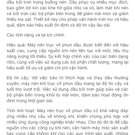
dầu bôi trơn trong buồng nén. Dầu phục vụ nhiều mục đích,
bao gồm bịt ​​kín các khe hở giữa rôto và vỏ, làm mát khí nén
và bôi trơn các bộ phận bên trong để giảm mài mòn và giảm
thiểu ma sát. Thiết kế này cho phép vận hành trơn tru và hiệu
quả, đảm bảo hiệu suất ổn định và độ tin cậy lâu dài.
Các tính năng và lợi ích chính
Hiệu quả: Máy nén trục vít phun dầu được biết đến với hiệu
suất cao, cung cấp nguồn khí nén liên tục với mức tiêu thụ
năng lượng tối thiểu. Sự kết hợp chính xác của các biên dạng
rôto, cùng với việc sử dụng các bộ phận chất lượng, mang lại
hiệu suất tối ưu và giảm chi phí vận hành.
Độ tin cậy: Với việc bảo trì thích hợp và thay dầu thường
xuyên, máy nén khí trục vít phun dầu mang lại độ tin cậy và
tuổi thọ vượt trội. Việc sử dụng dầu bôi trơn giúp bảo vệ các
bộ phận bên trong khỏi bị mài mòn, đảm bảo hoạt động ổn
định trong thời gian dài.
Tính linh hoạt: Máy nén trục vít phun dầu có khả năng đáp
ứng nhiều nhu cầu về không khí, khiến chúng phù hợp với
nhiều ứng dụng công nghiệp khác nhau. Cho dù đó là để cấp
nguồn cho các công cụ khí nén, vận hành máy móc sản xuất
hay cung cấp không khí cho các quy trình sản xuất, những