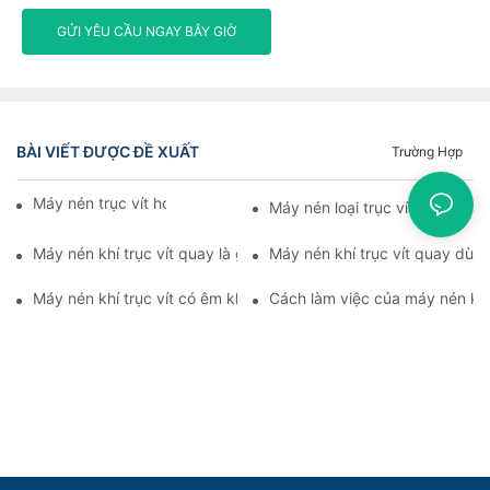
GỬI YÊU CẦU NGAY BÂY GIỜ
BÀI VIẾT ĐƯỢC ĐỀ XUẤT
Trường Hợp
Máy nén trục vít hoạt động như thế nào
Máy nén loại trục vít hoạt độn
Máy nén khí trục vít quay là gì
Máy nén khí trục vít quay dùng
Máy nén khí trục vít có êm không
Cách làm việc của máy nén khí 