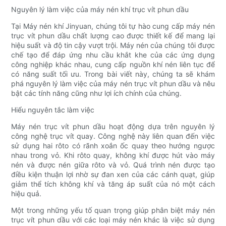
Nguyên lý làm việc của máy nén khí trục vít phun dầu
Tại Máy nén khí Jinyuan, chúng tôi tự hào cung cấp máy nén
trục vít phun dầu chất lượng cao được thiết kế để mang lại
hiệu suất và độ tin cậy vượt trội. Máy nén của chúng tôi được
chế tạo để đáp ứng nhu cầu khắt khe của các ứng dụng
công nghiệp khác nhau, cung cấp nguồn khí nén liên tục để
có năng suất tối ưu. Trong bài viết này, chúng ta sẽ khám
phá nguyên lý làm việc của máy nén trục vít phun dầu và nêu
bật các tính năng cũng như lợi ích chính của chúng.
Hiểu nguyên tắc làm việc
Máy nén trục vít phun dầu hoạt động dựa trên nguyên lý
công nghệ trục vít quay. Công nghệ này liên quan đến việc
sử dụng hai rôto có rãnh xoắn ốc quay theo hướng ngược
nhau trong vỏ. Khi rôto quay, không khí được hút vào máy
nén và được nén giữa rôto và vỏ. Quá trình nén được tạo
điều kiện thuận lợi nhờ sự đan xen của các cánh quạt, giúp
giảm thể tích không khí và tăng áp suất của nó một cách
hiệu quả.
Một trong những yếu tố quan trọng giúp phân biệt máy nén
trục vít phun dầu với các loại máy nén khác là việc sử dụng