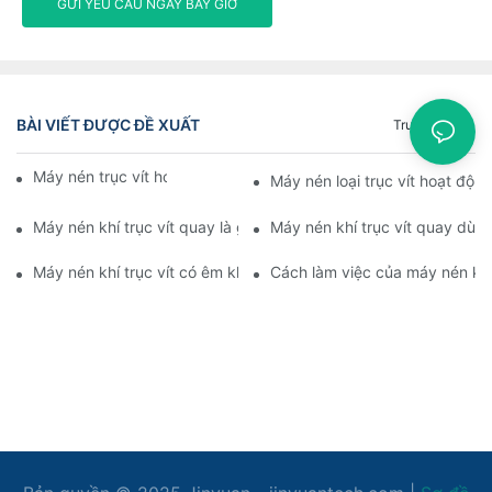
GỬI YÊU CẦU NGAY BÂY GIỜ
BÀI VIẾT ĐƯỢC ĐỀ XUẤT
Trường Hợp
Máy nén trục vít hoạt động như thế nào
Máy nén loại trục vít hoạt độn
Máy nén khí trục vít quay là gì
Máy nén khí trục vít quay dùng
Máy nén khí trục vít có êm không
Cách làm việc của máy nén khí 