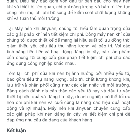
quan. Điều này bao gồm vốn đầu tư ban đầu cho máy nén
khí và thiết bị liên quan, chi phí năng lượng và bảo trì liên tục
cũng như mọi chi phí bổ sung để kiểm soát chất lượng không
khí và tuân thủ môi trường.
Tại Máy nén khí Jinyuan, chúng tôi hiểu tầm quan trọng của
các giải pháp khí nén tiết kiệm chi phí. Dòng máy nén khí của
chúng tôi được thiết kế để mang lại hiệu suất tối ưu đồng thời
giảm thiểu yêu cầu tiêu thụ năng lượng và bảo trì. Với các
tính năng tiên tiến và hoạt động đáng tin cậy, các sản phẩm
của chúng tôi cung cấp giải pháp tiết kiệm chi phí cho các
ứng dụng công nghiệp khác nhau.
Tóm lại, chi phí của khí nén bị ảnh hưởng bởi nhiều yếu tố,
bao gồm tiêu thụ năng lượng, bảo trì, chất lượng không khí,
lưu trữ và phân phối cũng như các cân nhắc về môi trường.
Bằng cách đánh giá cẩn thận các yếu tố này và đầu tư vào
thiết bị hiệu quả và đáng tin cậy, doanh nghiệp có thể tối ưu
hóa chi phí khí nén và cuối cùng là nâng cao hiệu quả hoạt
động và lợi nhuận. Máy nén khí Jinyuan chuyên cung cấp
các giải pháp khí nén đáng tin cậy và tiết kiệm chi phí để
đáp ứng nhu cầu đa dạng của khách hàng.
Kết luận