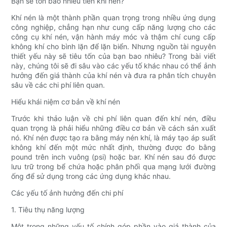
Bạn sẽ tốn bao nhiêu tiền khí nén?
Khí nén là một thành phần quan trọng trong nhiều ứng dụng
công nghiệp, chẳng hạn như cung cấp năng lượng cho các
công cụ khí nén, vận hành máy móc và thậm chí cung cấp
không khí cho bình lặn để lặn biển. Nhưng nguồn tài nguyên
thiết yếu này sẽ tiêu tốn của bạn bao nhiêu? Trong bài viết
này, chúng tôi sẽ đi sâu vào các yếu tố khác nhau có thể ảnh
hưởng đến giá thành của khí nén và đưa ra phân tích chuyên
sâu về các chi phí liên quan.
Hiểu khái niệm cơ bản về khí nén
Trước khi thảo luận về chi phí liên quan đến khí nén, điều
quan trọng là phải hiểu những điều cơ bản về cách sản xuất
nó. Khí nén được tạo ra bằng máy nén khí, là máy tạo áp suất
không khí đến một mức nhất định, thường được đo bằng
pound trên inch vuông (psi) hoặc bar. Khí nén sau đó được
lưu trữ trong bể chứa hoặc phân phối qua mạng lưới đường
ống để sử dụng trong các ứng dụng khác nhau.
Các yếu tố ảnh hưởng đến chi phí
1. Tiêu thụ năng lượng
Một trong những yếu tố chính góp phần vào giá thành của