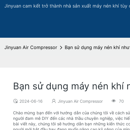
Jinyuan cam kết trở thành nhà sản xuất máy nén khí tùy 
Jinyuan Air Compressor
Bạn sử dụng máy nén khí như
Bạn sử dụng máy nén khí 
2024-06-16
Jinyuan Air Compressor
70
Chào mừng bạn đến với hướng dẫn của chúng tôi về cách sử
người đam mê DIY đến các nhà thầu chuyên nghiệp, việc hiể
bài viết này, chúng tôi sẽ hướng dẫn bạn những kiến ​​thức 
người mới bắt đầu hay đang muốn nâng cao kỹ năng của mình,