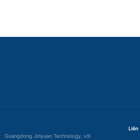
Liên
Guangdong Jinyuan Technology, với