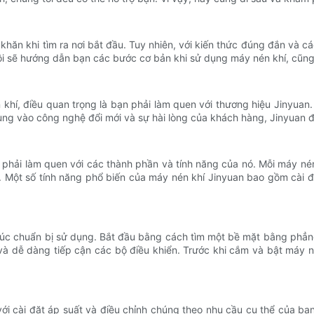
khăn khi tìm ra nơi bắt đầu. Tuy nhiên, với kiến ​​thức đúng đắn và
 tôi sẽ hướng dẫn bạn các bước cơ bản khi sử dụng máy nén khí, cũn
 khí, điều quan trọng là bạn phải làm quen với thương hiệu Jinyuan.
rung vào công nghệ đổi mới và sự hài lòng của khách hàng, Jinyuan 
n phải làm quen với các thành phần và tính năng của nó. Mỗi máy né
Một số tính năng phổ biến của máy nén khí Jinyuan bao gồm cài đặ
n lúc chuẩn bị sử dụng. Bắt đầu bằng cách tìm một bề mặt bằng phẳ
à dễ dàng tiếp cận các bộ điều khiển. Trước khi cắm và bật máy né
i cài đặt áp suất và điều chỉnh chúng theo nhu cầu cụ thể của bạ