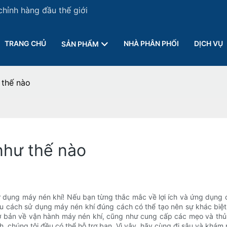
chỉnh hàng đầu thế giới
TRANG CHỦ
NHÀ PHÂN PHỐI
DỊCH VỤ
SẢN PHẨM
 thế nào
như thế nào
 dụng máy nén khí! Nếu bạn từng thắc mắc về lợi ích và ứng dụng 
u cách sử dụng máy nén khí đúng cách có thể tạo nên sự khác biệt 
cơ bản về vận hành máy nén khí, cũng như cung cấp các mẹo và thủ 
 chúng tôi đều có thể hỗ trợ bạn. Vì vậy, hãy cùng đi sâu và khám 