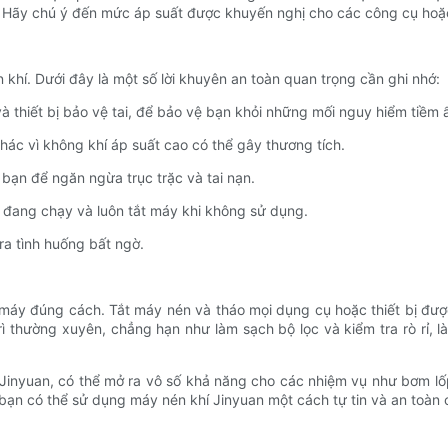
 Hãy chú ý đến mức áp suất được khuyến nghị cho các công cụ hoặc 
khí. Dưới đây là một số lời khuyên an toàn quan trọng cần ghi nhớ:
và thiết bị bảo vệ tai, để bảo vệ bạn khỏi những mối nguy hiểm tiềm 
hác vì không khí áp suất cao có thể gây thương tích.
bạn để ngăn ngừa trục trặc và tai nạn.
 đang chạy và luôn tắt máy khi không sử dụng.
ra tình huống bất ngờ.
máy đúng cách. Tắt máy nén và tháo mọi dụng cụ hoặc thiết bị được 
ì thường xuyên, chẳng hạn như làm sạch bộ lọc và kiểm tra rò rỉ, l
Jinyuan, có thể mở ra vô số khả năng cho các nhiệm vụ như bơm lốp
 bạn có thể sử dụng máy nén khí Jinyuan một cách tự tin và an toàn