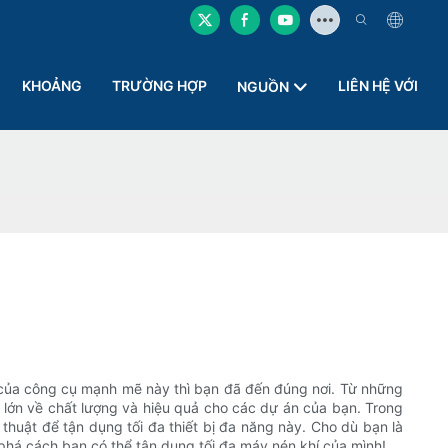
KHOẢNG
TRƯỜNG HỢP
LIÊN HỆ VỚI
NGUỒN
của công cụ mạnh mẽ này thì bạn đã đến đúng nơi. Từ những
lớn về chất lượng và hiệu quả cho các dự án của bạn. Trong
thuật để tận dụng tối đa thiết bị đa năng này. Cho dù bạn là
phá cách bạn có thể tận dụng tối đa máy nén khí của mình!