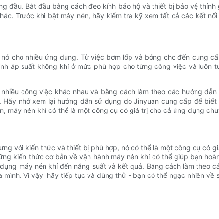
àng đầu. Bắt đầu bằng cách đeo kính bảo hộ và thiết bị bảo vệ thí
hác. Trước khi bật máy nén, hãy kiểm tra kỹ xem tất cả các kết nố
g nó cho nhiều ứng dụng. Từ việc bơm lốp và bóng cho đến cung cấ
ỉnh áp suất không khí ở mức phù hợp cho từng công việc và luôn tu
ho nhiều công việc khác nhau và bằng cách làm theo các hướng dẫn 
. Hãy nhớ xem lại hướng dẫn sử dụng do Jinyuan cung cấp để biết
n, máy nén khí có thể là một công cụ có giá trị cho cả ứng dụng ch
ng với kiến ​​thức và thiết bị phù hợp, nó có thể là một công cụ có 
g kiến ​​​​thức cơ bản về vận hành máy nén khí có thể giúp bạn hoà
 dụng máy nén khí đến năng suất và kết quả. Bằng cách làm theo c
 mình. Vì vậy, hãy tiếp tục và dùng thử - bạn có thể ngạc nhiên về s