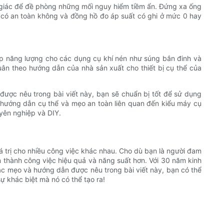
nh giác để đề phòng những mối nguy hiểm tiềm ẩn. Đứng xa ống
i có an toàn không và đồng hồ đo áp suất có ghi ở mức 0 hay
p năng lượng cho các dụng cụ khí nén như súng bắn đinh và
ân theo hướng dẫn của nhà sản xuất cho thiết bị cụ thể của
được nêu trong bài viết này, bạn sẽ chuẩn bị tốt để sử dụng
 hướng dẫn cụ thể và mẹo an toàn liên quan đến kiểu máy cụ
uyên nghiệp và DIY.
giá trị cho nhiều công việc khác nhau. Cho dù bạn là người đam
n thành công việc hiệu quả và năng suất hơn. Với 30 năm kinh
ác mẹo và hướng dẫn được nêu trong bài viết này, bạn có thể
ự khác biệt mà nó có thể tạo ra!