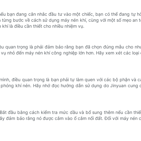
u bạn đang cân nhắc đầu tư vào một chiếc, bạn có thể đang tự hỏ
n từng bước về cách sử dụng máy nén khí, cùng với một số mẹo an 
hí là điều cần thiết cho nhiều nhiệm vụ.
iều quan trọng là phải đảm bảo rằng bạn đã chọn đúng mẫu cho nhu 
ệm vụ nhỏ đến máy nén khí công nghiệp lớn hơn. Hãy xem xét các lo
mình, điều quan trọng là bạn phải tự làm quen với các bộ phận và 
ải phóng khí nén. Hãy nhớ đọc hướng dẫn sử dụng do Jinyuan cung 
Bắt đầu bằng cách kiểm tra mức dầu và bổ sung thêm nếu cần thiết
hãy đảm bảo rằng nó được cắm vào ổ cắm nối đất. Đối với máy nén c