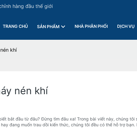
chỉnh hàng đầu thế giới
TRANG CHỦ
NHÀ PHÂN PHỐI
DỊCH VỤ
SẢN PHẨM
nén khí
áy nén khí
ết bắt đầu từ đâu? Đừng tìm đâu xa! Trong bài viết này, chúng tôi
hay đang muốn trau dồi kiến ​​thức, chúng tôi đều có thể hỗ trợ bạn