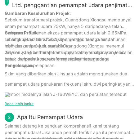
1
Ltd. penggantian pemampat udara penjimatan
tenaga
Gambaran Keseluruhan Projek:
Sebelum transformasi projek, Guangdong Xiongsu mempunyai
enam pemampat udara 75kW, hanya 5 daripadanya telah
beroperasi. Tekanan ekzos pemampat udara ialah 0.65MPa,
Cabaran Projek:
jumlah kuasa ialah 375kW, dan penggunaan kuasa tahunan
1. Lengkapkan transformasi penjimatan tenaga tanpa
lebih daripada 3 juta darjah. Guangdong Xiongsu menemui
menjejaskan pengeluaran kilang
Jinyuan yang berharap kami dapat menyediakan penyelesaian
2.Sama ada kos transformasi penjimatan tenaga akan lebih
untuk membantu mereka menjimatkan tenaga dan
besar daripada kos transformasi penjimatan tenaga
pengurangan pelepasan.
Penyelesaian:
Skim yang diberikan oleh Jinyuan adalah menggunakan dua
pemampat udara penukaran frekuensi skru dwi peringkat yang
nombor modelnya ialah J-160WEYC, dan peralatan tersebut
Baca lebih lanjut
merupakan produk kecekapan tenaga kelas pertama negara.
Selepas penggantian produk, penjimatan tenaga sejam di
Apa Itu Pemampat Udara
2
bawah tekanan ekzos yang sama 0.65MPa adalah kira-kira
Selamat datang ke panduan komprehensif kami tentang
pemampat udara! Jika anda pernah terfikir apa itu pemampat
61kW, penggunaan kuasa tahunan dikurangkan kira-kira 50
udara atau cara ia berfungsi, anda telah datang ke tempat
Apakah Pemampat Udara dan Bagaimana Ia Berfungsi?