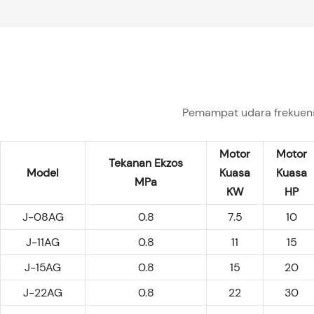
Pemampat udara frekuens
Motor
Motor
Tekanan Ekzos
Model
Kuasa
Kuasa
MPa
KW
HP
J-08AG
0.8
7.5
10
J-11AG
0.8
11
15
J-15AG
0.8
15
20
J-22AG
0.8
22
30