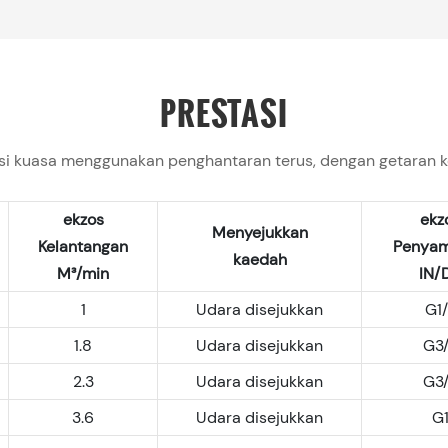
PRESTASI
i kuasa menggunakan penghantaran terus, dengan getaran kec
ekzos
ekz
Menyejukkan
Kelantangan
Penya
kaedah
M³/min
IN/
1
Udara disejukkan
G1
1.8
Udara disejukkan
G3
2.3
Udara disejukkan
G3
3.6
Udara disejukkan
G