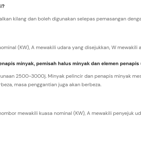
i?
alkan kilang dan boleh digunakan selepas pemasangan denga
nominal (KW), A mewakili udara yang disejukkan, W mewakili 
penapis minyak, pemisah halus minyak dan elemen penapis
naan 2500~3000j. Minyak pelincir dan penapis minyak mesi
rbeza, masa penggantian juga akan berbeza.
, nombor mewakili kuasa nominal (KW), A mewakili penyejuk u