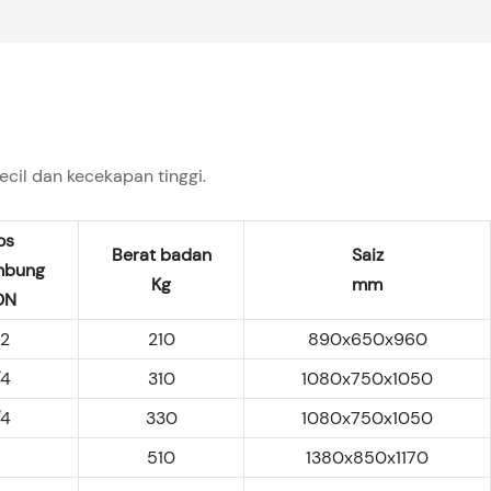
il dan kecekapan tinggi.
os
Berat badan
Saiz
mbung
Kg
mm
DN
/2
210
890x650x960
/4
310
1080x750x1050
/4
330
1080x750x1050
1
510
1380x850x1170