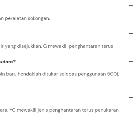
n peralatan sokongan.
air yang disejukkan, G mewakili penghantaran terus
 udara?
n baru hendaklah ditukar selepas penggunaan 500j.
dara, YC mewakili jenis penghantaran terus penukaran