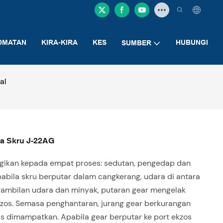
DMATAN
KIRA-KIRA
KES
HUBUNGI
SUMBER
al
a Skru J-22AG
agikan kepada empat proses: sedutan, pengedap dan
bila skru berputar dalam cangkerang, udara di antara
gambilan udara dan minyak, putaran gear mengelak
zos. Semasa penghantaran, jurang gear berkurangan
s dimampatkan. Apabila gear berputar ke port ekzos