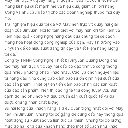
Máy nén trục vít quay hai giai đoạn Jinyuan được thiết kế để
mang lại hiệu suất mạnh mẽ và hiệu quả, giảm chi phí năng
lượng và nhu cầu bảo trì cho các doanh nghiệp thuộc mọi quy
mô.
Trải nghiệm hiệu quả tối đa với Máy nén trục vít quay hai giai
đoạn của Jinyuan. Nói lời tạm biệt với máy nén khí tốn kém và
kém hiệu quả - công nghệ hàng đầu của chúng tôi sẽ cách
mạng hóa hoạt động công nghiệp của bạn. Hãy tin tưởng vào
Jinyuan để có hiệu suất đáng tin cậy và tiết kiệm năng lượng
tối đa.
Công ty TNHH Công nghệ Thiết bị Jinyuan Quảng Đông chế
tạo máy nén trục vít quay hai cấp có đặc tính vô song thông
qua nhiều phương pháp khác nhau. Các lựa chọn nguyên liệu
từ hàng đầu Nhà cung cấp đảm bảo sự ổn định hiệu suất của
các sản phẩm. Thiết bị tiên tiến đảm bảo chính xác sản xuất
của các sản phẩm, hiển thị các nghề thủ công tuyệt vời. Bên
cạnh đó, nó phù hợp với tiêu chuẩn sản xuất quốc tế và đã
được chứng nhận chất lượng.
Sự hài lòng của khách hàng là điều quan trọng nhất đối với Máy
nén khí Jinyuan. Chúng tôi cố gắng để cung cấp này thông qua
hoạt động sự xuất sắc và liên tục cải thiện. Chúng tôi đo lường
mức độ hài lòng của khách hàng theo một số cách như khảo