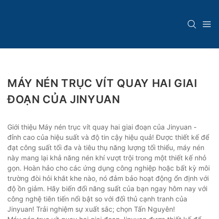
MÁY NÉN TRỤC VÍT QUAY HAI GIAI
ĐOẠN CỦA JINYUAN
Giới thiệu Máy nén trục vít quay hai giai đoạn của Jinyuan -
đỉnh cao của hiệu suất và độ tin cậy hiệu quả! Được thiết kế để
đạt công suất tối đa và tiêu thụ năng lượng tối thiểu, máy nén
này mang lại khả năng nén khí vượt trội trong một thiết kế nhỏ
gọn. Hoàn hảo cho các ứng dụng công nghiệp hoặc bất kỳ môi
trường đòi hỏi khắt khe nào, nó đảm bảo hoạt động ổn định với
độ ồn giảm. Hãy biến đổi năng suất của bạn ngay hôm nay với
công nghệ tiên tiến nổi bật so với đối thủ cạnh tranh của
Jinyuan! Trải nghiệm sự xuất sắc; chọn Tấn Nguyên!