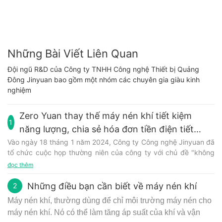
Những Bài Viết Liên Quan
Đội ngũ R&D của Công ty TNHH Công nghệ Thiết bị Quảng
Đông Jinyuan bao gồm một nhóm các chuyên gia giàu kinh
nghiệm
Zero Yuan thay thế máy nén khí tiết kiệm
1
năng lượng, chia sẻ hóa đơn tiền điện tiết
kiệm năng lượng
Vào ngày 18 tháng 1 năm 2024, Công ty Công nghệ Jinyuan đã
tổ chức cuộc họp thường niên của công ty với chủ đề "không
nhân dân tệ thay thế máy nén khí tiết kiệm năng lượng, chia sẻ
đọc thêm
hóa đơn tiền điện tiết kiệm năng lượng".
Sau khi cuộc họp bắt đầu, giám đốc nhà máy trước tiên tóm tắt
Những điều bạn cần biết về máy nén khí
2
tình hình của công ty trong năm 2023, đồng thời mong đợi
Máy nén khí, thường dùng để chỉ môi trường máy nén cho
trọng tâm và phương hướng phát triển trong tương lai vào năm
máy nén khí. Nó có thể làm tăng áp suất của khí và vận
2024.