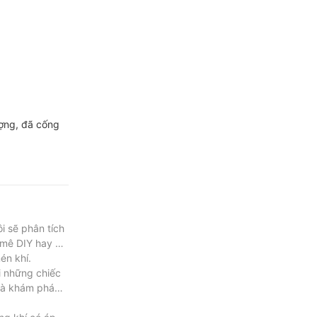
ượng, đã cống
i sẽ phân tích
 mê DIY hay chỉ
én khí.
i những chiếc
 và khám phá