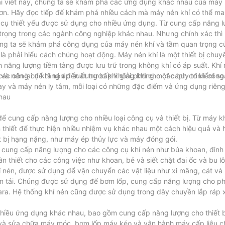
bài viết này, chúng ta sẽ khám phá các ứng dụng khác nhau của máy 
n. Hãy đọc tiếp để khám phá nhiều cách mà máy nén khí có thể mang 
g cụ thiết yếu được sử dụng cho nhiều ứng dụng. Từ cung cấp năng 
 trọng trong các ngành công nghiệp khác nhau. Nhưng chính xác thì
húng ta sẽ khám phá công dụng của máy nén khí và tầm quan trọng c
là phải hiểu cách chúng hoạt động. Máy nén khí là một thiết bị chuy
h năng lượng tiềm tàng được lưu trữ trong không khí có áp suất. Khí
các công cụ khí nén đến cung cấp không khí cho các quy trình công
à nén lại để tăng áp suất trước khi giải phóng một cách có kiểm so
ay và máy nén ly tâm, mỗi loại có những đặc điểm và ứng dụng riêng
hau
ể cung cấp năng lượng cho nhiều loại công cụ và thiết bị. Từ máy k
 thiết để thực hiện nhiều nhiệm vụ khác nhau một cách hiệu quả và 
 bị hạng nặng, như máy ép thủy lực và máy đóng gói.
cung cấp năng lượng cho các công cụ khí nén như búa khoan, đinh 
thiết cho các công việc như khoan, bẻ và siết chặt đai ốc và bu lô
nén, được sử dụng để vận chuyển các vật liệu như xi măng, cát và
vận tải. Chúng được sử dụng để bơm lốp, cung cấp năng lượng cho p
ara. Hệ thống khí nén cũng được sử dụng trong dây chuyền lắp ráp 
nhiều ứng dụng khác nhau, bao gồm cung cấp năng lượng cho thiết b
 và sửa chữa máy móc, bơm lốp máy kéo và vận hành máy cấp liệu c