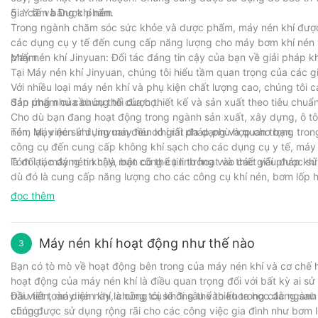
gia cầm bằng khí nén.
5. Y tế và Dược phẩm
Trong ngành chăm sóc sức khỏe và dược phẩm, máy nén khí được 
các dụng cụ y tế đến cung cấp năng lượng cho máy bơm khí nén 
phẩm.
Máy nén khí Jinyuan: Đối tác đáng tin cậy của bạn về giải pháp k
Tại Máy nén khí Jinyuan, chúng tôi hiểu tầm quan trọng của các 
Với nhiều loại máy nén khí và phụ kiện chất lượng cao, chúng tôi 
đáp ứng nhu cầu cụ thể của họ.
Sản phẩm của chúng tôi được thiết kế và sản xuất theo tiêu chuẩ
Cho dù bạn đang hoạt động trong ngành sản xuất, xây dựng, ô tô
nén, Máy nén khí Jinyuan đều có giải pháp phù hợp cho bạn.
Tóm lại, việc sử dụng máy nén khí rất đa dạng và quan trọng t
công cụ đến cung cấp không khí sạch cho các dụng cụ y tế, máy n
là đối tác đáng tin cậy, bạn có thể tin tưởng vào các giải pháp k
Tóm lại, máy nén khí là một công cụ linh hoạt và thiết yếu được 
dù đó là cung cấp năng lượng cho các công cụ khí nén, bơm lốp
vai trò quan trọng trong nhiều quy trình khác nhau. Là một công
đọc thêm
khí đáng tin cậy và hiệu quả trong việc đáp ứng nhu cầu của kh
biệt để đảm bảo rằng khách hàng của chúng tôi có những công cụ
khám phá công dụng và tầm quan trọng của máy nén khí. Hãy nhớ
Máy nén khí hoạt động như thế nào
3
nhà lãnh đạo ngành dày dặn kinh nghiệm như chúng tôi.
Bạn có tò mò về hoạt động bên trong của máy nén khí và cơ chế
hoạt động của máy nén khí là điều quan trọng đối với bất kỳ ai 
bài viết toàn diện này, chúng tôi sẽ đi sâu vào khoa học đằng sa
Đầu tiên, máy nén khí là công cụ không thể thiếu trong các ngà
chúng.
cũng được sử dụng rộng rãi cho các công việc gia đình như bơm 