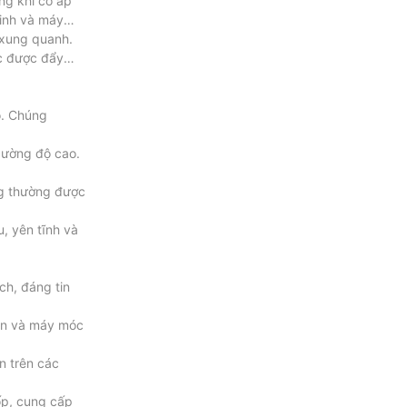
ông khí có áp
đinh và máy
 xung quanh.
ặc được đẩy
ô. Chúng
 cường độ cao.
ng thường được
, yên tĩnh và
ch, đáng tin
iển và máy móc
n trên các
ốp, cung cấp