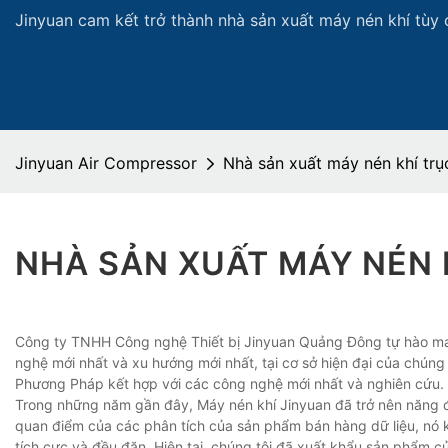
Jinyuan cam kết trở thành nhà sản xuất máy nén khí tùy 
Jinyuan Air Compressor
Nhà sản xuất máy nén khí trục
NHÀ SẢN XUẤT MÁY NÉN 
Công ty TNHH Công nghệ Thiết bị Jinyuan Quảng Đông tự hào mang 
nghệ mới nhất và xu hướng mới nhất, tại cơ sở hiện đại của chúng
Phương Pháp kết hợp với các công nghệ mới nhất và nghiên cứu. K
Trong những năm gần đây, Máy nén khí Jinyuan đã trở nên năng độ
quan điểm của các phân tích của sản phẩm bán hàng dữ liệu, nó k
tích cực và đều đặn. Hiện tại, chúng tôi đã xuất khẩu sản phẩm c