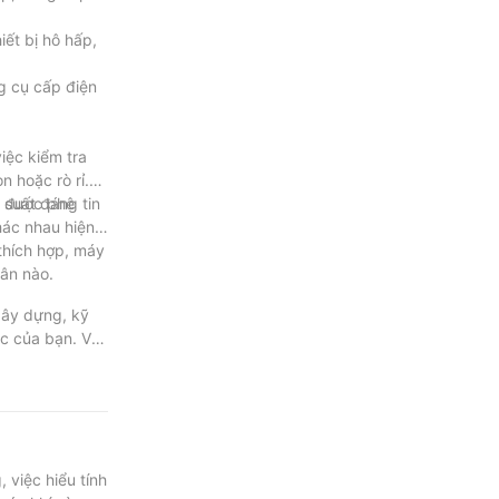
ết bị hô hấp,
g cụ cấp điện
iệc kiểm tra
 hoặc rò rỉ.
đã được phê
 suất đáng tin
hác nhau hiện
 thích hợp, máy
hân nào.
 xây dựng, kỹ
ệc của bạn. Với
 nhu cầu cụ
uả cần thiết
chúng tôi rất
việc hiểu tính