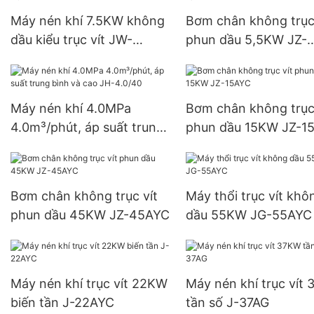
Máy nén khí 7.5KW không
Bơm chân không trục 
dầu kiểu trục vít JW-
phun dầu 5,5KW JZ-
08AYCW
06AYC
Máy nén khí 4.0MPa
Bơm chân không trục 
4.0m³/phút, áp suất trung
phun dầu 15KW JZ-1
bình và cao JH-4.0/40
Bơm chân không trục vít
Máy thổi trục vít khô
phun dầu 45KW JZ-45AYC
dầu 55KW JG-55AYC
Máy nén khí trục vít 22KW
Máy nén khí trục vít
biến tần J-22AYC
tần số J-37AG