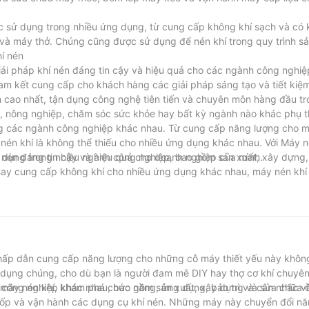
sử dụng trong nhiều ứng dụng, từ cung cấp không khí sạch và có 
và máy thở. Chúng cũng được sử dụng để nén khí trong quy trình s
hí nén
giải pháp khí nén đáng tin cậy và hiệu quả cho các ngành công nghi
cam kết cung cấp cho khách hàng các giải pháp sáng tạo và tiết kiệm
n cao nhất, tận dụng công nghệ tiên tiến và chuyên môn hàng đầu t
, nông nghiệp, chăm sóc sức khỏe hay bất kỳ ngành nào khác phụ t
rong các ngành công nghiệp khác nhau. Từ cung cấp năng lượng cho 
én khí là không thể thiếu cho nhiều ứng dụng khác nhau. Với Máy n
hí nén đáng tin cậy và hiệu quả cho doanh nghiệp của mình.
sử dụng trong nhiều ngành công nghiệp, bao gồm sản xuất, xây dựng, 
 hay cung cấp không khí cho nhiều ứng dụng khác nhau, máy nén kh
 ty có 30 năm kinh nghiệm trong ngành, chúng tôi hiểu tầm quan trọ
ách hàng. Chúng tôi cam kết cung cấp các sản phẩm chất lượng cao 
 cần thiết để thành công. Cảm ơn bạn đã tham gia cùng chúng tôi 
 rằng, khi nói đến sức mạnh không quân, hãy tin tưởng vào chuyên
 hấp dẫn cung cấp năng lượng cho những cỗ máy thiết yếu này khôn
sử dụng chúng, cho dù bạn là người đam mê DIY hay thợ cơ khí chuyê
u máy nén khí, khám phá chức năng, ứng dụng, bảo trì và cân nhắc v
nh công nghiệp khác nhau, bao gồm sản xuất, xây dựng và sửa chữa 
lốp và vận hành các dụng cụ khí nén. Những máy này chuyển đổi nă