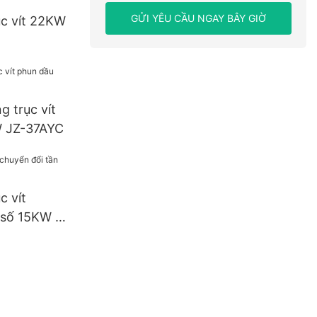
GỬI YÊU CẦU NGAY BÂY GIỜ
ục vít 22KW
 trục vít
 JZ-37AYC
c vít
 số 15KW J-