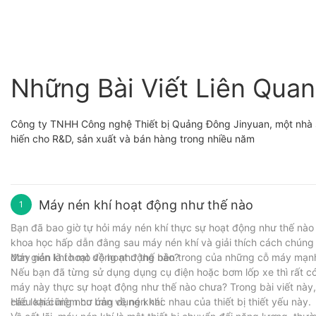
Những Bài Viết Liên Quan
Công ty TNHH Công nghệ Thiết bị Quảng Đông Jinyuan, một nhà sả
hiến cho R&D, sản xuất và bán hàng trong nhiều năm
Máy nén khí hoạt động như thế nào
1
Bạn đã bao giờ tự hỏi máy nén khí thực sự hoạt động như thế nào 
khoa học hấp dẫn đằng sau máy nén khí và giải thích cách chúng 
đơn giản là tò mò về hoạt động bên trong của những cỗ máy mạnh
Máy nén khí hoạt động như thế nào?
Nếu bạn đã từng sử dụng dụng cụ điện hoặc bơm lốp xe thì rất c
máy này thực sự hoạt động như thế nào chưa? Trong bài viết này
các loại cũng như ứng dụng khác nhau của thiết bị thiết yếu này.
Hiểu khái niệm cơ bản về nén khí