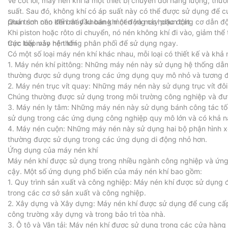
Về cốt lõi, máy nén khí là một thiết bị chuyển đổi năng lượng, th
suất. Sau đó, không khí có áp suất này có thể được sử dụng để cu
phun sơn cho đến máy khoan khí nén và máy phun cát.
Quá trình nén khí bắt đầu bằng một động cơ hoặc động cơ dẫn độn
Khi piston hoặc rôto di chuyển, nó nén không khí đi vào, giảm thể
trực tiếp vào hệ thống phân phối để sử dụng ngay.
Các loại máy nén khí
Có một số loại máy nén khí khác nhau, mỗi loại có thiết kế và khả
1. Máy nén khí pittông: Những máy nén này sử dụng hệ thống dẫn
thường được sử dụng trong các ứng dụng quy mô nhỏ và tương đối
2. Máy nén trục vít quay: Những máy nén này sử dụng trục vít đôi
Chúng thường được sử dụng trong môi trường công nghiệp và được
3. Máy nén ly tâm: Những máy nén này sử dụng bánh công tác tố
sử dụng trong các ứng dụng công nghiệp quy mô lớn và có khả năn
4. Máy nén cuộn: Những máy nén này sử dụng hai bộ phận hình xoắ
thường được sử dụng trong các ứng dụng di động nhỏ hơn.
Ứng dụng của máy nén khí
Máy nén khí được sử dụng trong nhiều ngành công nghiệp và ứng 
cậy. Một số ứng dụng phổ biến của máy nén khí bao gồm:
1. Quy trình sản xuất và công nghiệp: Máy nén khí được sử dụng
trong các cơ sở sản xuất và công nghiệp.
2. Xây dựng và Xây dựng: Máy nén khí được sử dụng để cung cấp
công trường xây dựng và trong bảo trì tòa nhà.
3. Ô tô và Vận tải: Máy nén khí được sử dụng trong các cửa hàng