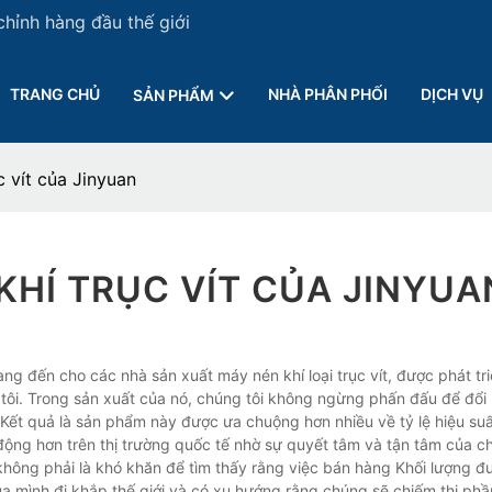
chỉnh hàng đầu thế giới
TRANG CHỦ
NHÀ PHÂN PHỐI
DỊCH VỤ
SẢN PHẨM
 vít của Jinyuan
KHÍ TRỤC VÍT CỦA JINYUA
đến cho các nhà sản xuất máy nén khí loại trục vít, được phát tri
 tôi. Trong sản xuất của nó, chúng tôi không ngừng phấn đấu để đổi
ết quả là sản phẩm này được ưa chuộng hơn nhiều về tỷ lệ hiệu suất
ng hơn trên thị trường quốc tế nhờ sự quyết tâm và tận tâm của ch
hông phải là khó khăn để tìm thấy rằng việc bán hàng Khối lượng đư
ủa mình đi khắp thế giới và có xu hướng rằng chúng sẽ chiếm thị phầ