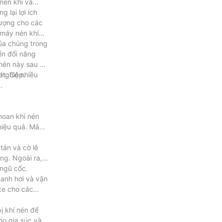
nén khí và
lại lợi ích
lượng cho các
 máy nén khí
ủa chúng trong
ển đổi năng
 nén này sau đó
 nghiệp.
át. Có nhiều
.
hoan khí nén
hiệu quả. Máy
tán và cờ lê
ng. Ngoài ra,
 ngũ cốc.
hanh hơi và vận
xe cho các
ị khí nén để
ho gia súc và