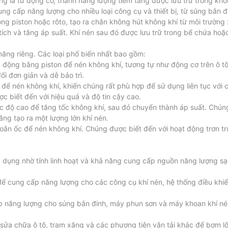
ường là từ động cơ, thành năng lượng tiềm tàng được lưu trữ trong kh
ng cấp năng lượng cho nhiều loại công cụ và thiết bị, từ súng bắn 
g piston hoặc rôto, tạo ra chân không hút không khí từ môi trường
 tích và tăng áp suất. Khí nén sau đó được lưu trữ trong bể chứa ho
 năng riêng. Các loại phổ biến nhất bao gồm:
 động bằng piston để nén không khí, tương tự như động cơ trên ô t
 đơn giản và dễ bảo trì.
 để nén không khí, khiến chúng rất phù hợp để sử dụng liên tục với
 biết đến với hiệu quả và độ tin cậy cao.
c độ cao để tăng tốc không khí, sau đó chuyển thành áp suất. Chú
g tạo ra một lượng lớn khí nén.
n ốc để nén không khí. Chúng được biết đến với hoạt động trơn tru
dụng nhờ tính linh hoạt và khả năng cung cấp nguồn năng lượng sạ
 để cung cấp năng lượng cho các công cụ khí nén, hệ thống điều kh
 năng lượng cho súng bắn đinh, máy phun sơn và máy khoan khí né
 sửa chữa ô tô, trạm xăng và các phương tiện vận tải khác để bơm l