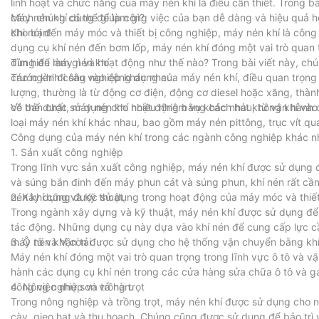
linh hoạt và chức năng của máy nén khí là điều cần thiết. Trong 
cách chúng có thể giúp công việc của bạn dễ dàng và hiệu quả hơ
Máy nén khí dùng để làm gì?
cho bạn!
Khi nói đến máy móc và thiết bị công nghiệp, máy nén khí là côn
dụng cụ khí nén đến bơm lốp, máy nén khí đóng một vai trò quan
dùng để làm gì và hoạt động như thế nào? Trong bài viết này, c
Tìm hiểu máy nén khí
các ngành công nghiệp khác nhau.
Trước khi đi sâu vào công dụng của máy nén khí, điều quan trọng 
lượng, thường là từ động cơ điện, động cơ diesel hoặc xăng, thàn
có thể được sử dụng cho nhiều nhiệm vụ khác nhau, từ vận hành 
Về bản chất, máy nén khí hoạt động bằng cách hút không khí vào v
loại máy nén khí khác nhau, bao gồm máy nén pittông, trục vít qu
Công dụng của máy nén khí trong các ngành công nghiệp khác n
1. Sản xuất công nghiệp
Trong lĩnh vực sản xuất công nghiệp, máy nén khí được sử dụng đ
và súng bắn đinh đến máy phun cát và súng phun, khí nén rất cần
nén khí cũng được sử dụng trong hoạt động của máy móc và thiết
2. Xây dựng và Kỹ thuật
Trong ngành xây dựng và kỹ thuật, máy nén khí được sử dụng để 
tác động. Những dụng cụ này dựa vào khí nén để cung cấp lực cần 
máy nén khí còn được sử dụng cho hệ thống vận chuyển bằng khí 
3. Ô tô và Vận tải
Máy nén khí đóng một vai trò quan trọng trong lĩnh vực ô tô và 
hành các dụng cụ khí nén trong các cửa hàng sửa chữa ô tô và g
công việc như sơn và hàn.
4. Nông nghiệp và trồng trọt
Trong nông nghiệp và trồng trọt, máy nén khí được sử dụng cho 
cày, gieo hạt và thu hoạch. Chúng cũng được sử dụng để bảo trì