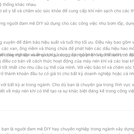
ệ thống khác nhau.
 sở y tế và chăm sóc sức khỏe để cung cấp khí nén sạch cho các thi
hững người đam mê DIY sử dụng cho các công việc như bơm lốp, dụn
g xuyên để đảm bảo hiệu suất và tuổi thọ tối ưu. Điều này bao gồm v
ỳ các van, ống mềm và thùng chứa để phát hiện các dấu hiệu hao mòn
 xuất của nhà sản xuất và chỉ sử dụng các bộ phận và chất bôi trơn 
ành công nghiệp và ứng dụng, cung cấp nguồn không khí sạch, có áp
 điều cơ bản về cách thức hoạt động của máy nén khí và các loại k
 tốt nhất cho nhu cầu cụ thể của mình. Với việc bảo trì và chăm sóc
trở thành khoản đầu tư có giá trị cho bất kỳ doanh nghiệp hoặc cá n
i với bất kỳ ai trong ngành. Cho dù bạn là chuyên gia trong lĩnh vực
tiết về máy nén khí có thể tạo ra sự khác biệt đáng kể trong công vi
 và kiến ​​thức để hướng dẫn bạn lựa chọn máy nén khí phù hợp với
m và hỗ trợ tốt nhất để đảm bảo rằng bạn có đủ sức mạnh và hiệu q
c cần hỗ trợ về máy nén khí, đừng ngần ngại liên hệ với chúng tôi - 
bạn là người đam mê DIY hay chuyên nghiệp trong ngành xây dựng, 