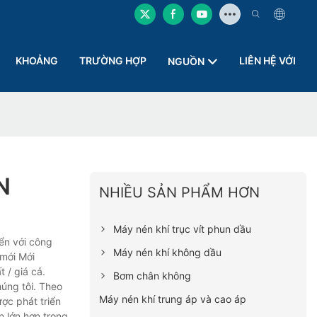
KHOẢNG
TRƯỜNG HỢP
LIÊN HỆ VỚI
NGUỒN
N
NHIỀU SẢN PHẨM HƠN
Máy nén khí trục vít phun dầu
ển với công
Máy nén khí không dầu
 mới Mới
 / giá cả.
Bơm chân không
úng tôi. Theo
Máy nén khí trung áp và cao áp
ợc phát triển
n lớn hơn trong