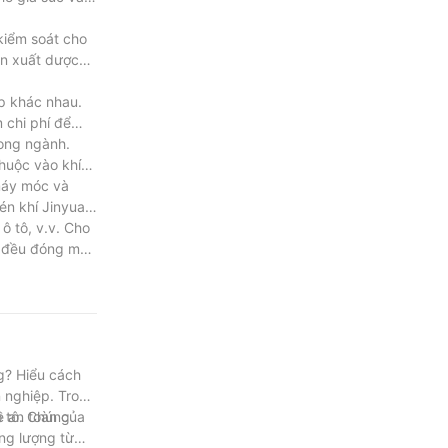
kiểm soát cho
ản xuất dược
ệp khác nhau.
 chi phí để
rong ngành.
huộc vào khí
máy móc và
én khí Jinyuan
ô tô, v.v. Cho
í đều đóng một
ng của máy nén
và dịch vụ đặc
trong chuyến
 môn của một
g? Hiểu cách
n nghiệp. Trong
ề an toàn của
ô tô. Chúng
ng lượng từ