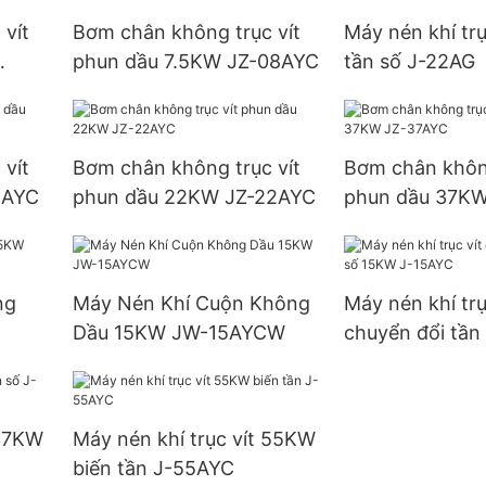
vít
Bơm chân không trục vít
Máy nén khí tr
phun dầu 7.5KW JZ-08AYC
tần số J-22AG
vít
Bơm chân không trục vít
Bơm chân không
5AYC
phun dầu 22KW JZ-22AYC
phun dầu 37KW
ng
Máy Nén Khí Cuộn Không
Máy nén khí trụ
Dầu 15KW JW-15AYCW
chuyển đổi tần
15AYC
 37KW
Máy nén khí trục vít 55KW
biến tần J-55AYC