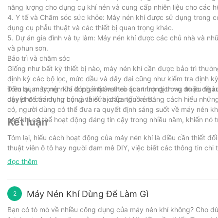
năng lượng cho dụng cụ khí nén và cung cấp nhiên liệu cho các h
4. Y tế và Chăm sóc sức khỏe: Máy nén khí được sử dụng trong cơ
dụng cụ phẫu thuật và các thiết bị quan trọng khác.
5. Dự án gia đình và tự làm: Máy nén khí được các chủ nhà và n
và phun sơn.
Bảo trì và chăm sóc
Giống như bất kỳ thiết bị nào, máy nén khí cần được bảo trì thườn
định kỳ các bộ lọc, mức dầu và dây đai cũng như kiểm tra định k
Điều quan trọng nữa là phải tuân theo lịch trình dịch vụ được đề
Tóm lại, máy nén khí đóng một vai trò quan trọng trong nhiều ng
duyệt để tránh hư hỏng và sửa chữa tốn kém.
cậy cho các dụng cụ và thiết bị cấp nguồn. Bằng cách hiểu những
có, người dùng có thể đưa ra quyết định sáng suốt về máy nén khí
nén khí có thể hoạt động đáng tin cậy trong nhiều năm, khiến nó 
Kết luận
Tóm lại, hiểu cách hoạt động của máy nén khí là điều cần thiết đố
thuật viên ô tô hay người đam mê DIY, việc biết các thông tin chi 
30 năm kinh nghiệm trong ngành, công ty chúng tôi có chuyên môn
đọc thêm
thể của bạn. Chúng tôi ở đây để cung cấp cho bạn những sản phẩ
cho các dự án của mình. Vì vậy, nếu bạn có bất kỳ câu hỏi nào hoặ
sẵn lòng trợ giúp.
Máy Nén Khí Dùng Để Làm Gì
2
Bạn có tò mò về nhiều công dụng của máy nén khí không? Cho dù 