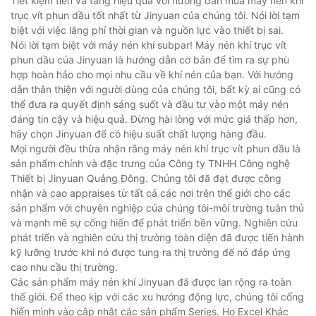
Tiết kiệm tiền và tăng hiệu quả với hướng dẫn mua máy nén khí
trục vít phun dầu tốt nhất từ ​​Jinyuan của chúng tôi. Nói lời tạm
biệt với việc lãng phí thời gian và nguồn lực vào thiết bị sai.
Nói lời tạm biệt với máy nén khí subpar! Máy nén khí trục vít
phun dầu của Jinyuan là hướng dẫn cơ bản để tìm ra sự phù
hợp hoàn hảo cho mọi nhu cầu về khí nén của bạn. Với hướng
dẫn thân thiện với người dùng của chúng tôi, bất kỳ ai cũng có
thể đưa ra quyết định sáng suốt và đầu tư vào một máy nén
đáng tin cậy và hiệu quả. Đừng hài lòng với mức giá thấp hơn,
hãy chọn Jinyuan để có hiệu suất chất lượng hàng đầu.
Mọi người đều thừa nhận rằng máy nén khí trục vít phun dầu là
sản phẩm chính và đặc trưng của Công ty TNHH Công nghệ
Thiết bị Jinyuan Quảng Đông. Chúng tôi đã đạt được công
nhận và cao appraises từ tất cả các nơi trên thế giới cho các
sản phẩm với chuyên nghiệp của chúng tôi-môi trường tuân thủ
và mạnh mẽ sự cống hiến để phát triển bền vững. Nghiên cứu
phát triển và nghiên cứu thị trường toàn diện đã được tiến hành
kỹ lưỡng trước khi nó được tung ra thị trường để nó đáp ứng
cao nhu cầu thị trường.
Các sản phẩm máy nén khí Jinyuan đã được lan rộng ra toàn
thế giới. Để theo kịp với các xu hướng động lực, chúng tôi cống
hiến mình vào cập nhật các sản phẩm Series. Họ Excel Khác