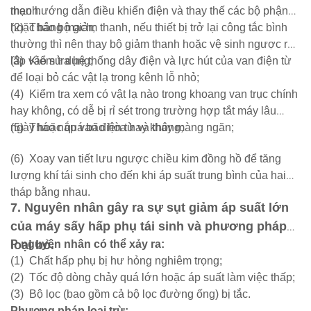
mạnh.
theo hướng dẫn điều khiển điện và thay thế các bộ phận
hoặc bảng mạch;
(2)
Tháo bộ giảm thanh, nếu thiết bị trở lại công tắc bình
thường thì nên thay bộ giảm thanh hoặc vệ sinh ngược rồi
lắp vào sử dụng;
(3)
Kiểm tra hệ thống dây điện và lực hút của van điện từ
để loại bỏ các vật lạ trong kênh lỗ nhỏ;
(4)
Kiểm tra xem có vật lạ nào trong khoang van trục chính
hay không, có dễ bị rỉ sét trong trường hợp tắt máy lâu
ngày hoặc quá bão hòa hay không;
(5)
Tháo nắp van điện từ và thay màng ngăn;
(6)
Xoay van tiết lưu ngược chiều kim đồng hồ để tăng
lượng khí tái sinh cho đến khi áp suất trung bình của hai
tháp bằng nhau.
7.
Nguyên nhân gây ra sự sụt giảm áp suất lớn
của máy sấy hấp phụ tái sinh và phương pháp
loại bỏ.
P
nguyên nhân có thể xảy ra:
(1)
Chất hấp phụ bị hư hỏng nghiêm trọng;
(2)
Tốc độ dòng chảy quá lớn hoặc áp suất làm việc thấp;
(3)
Bộ lọc (bao gồm cả bộ lọc đường ống) bị tắc.
Phương pháp loại trừ: