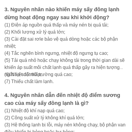
3. Nguyên nhân nào khiến máy sấy đông lạnh
dừng hoạt động ngay sau khi khởi động?
(1) Điện áp nguồn quá thấp và máy nén bị quá tải;
(2) Khối lượng xử lý quá lớn;
(3) Cài đặt sai rơle bảo vệ quá dòng hoặc các bộ phận
nhiệt;
(4) Tắc nghẽn bình ngưng, nhiệt độ ngưng tụ cao;
(5) Tải quá nhỏ hoặc chạy không tải trong thời gian dài sẽ
khiến áp suất môi chất lạnh quá thấp gây ra hiện tượng
ngắt áp suất thấp;
(6) Nhiệt độ môi trường quá cao;
(7) Thiếu chất làm lạnh.
4. Nguyên nhân dẫn đến nhiệt độ điểm sương
cao của máy sấy đông lạnh là gì?
(1) Nhiệt độ khí nạp quá cao;
(2) Công suất xử lý không khí quá lớn;
(3) Hệ thống lạnh bị lỗi, máy nén không chạy, bộ phận van
điều khiển bị hỏng hoặc hư hỏng;