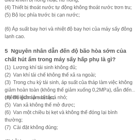
(4) Thiết bị thoát nước tự động không thoát nước trơn tru;
(5) Bộ lọc phía trước bị cạn nước;
(6) Áp suất bay hơi và nhiệt độ bay hơi của máy sấy đông
lạnh cao.
5
Nguyên nhân dẫn đến độ bão hòa sớm của
chất hút ẩm trong máy sấy hấp phụ là gì?
(1)
Lượng khí tái sinh không đủ;
(2)
Van khí tái chế không thể xả ra ngoài;
(3)
Trong chu kỳ tái sinh, áp suất của tháp làm việc không
giảm hoàn toàn (không thể giảm xuống 0,2MPa), dẫn đến
chênh lệch áp suất quá nhỏ;
(4)
Bộ giảm âm bị tắc;
(5)
Van xả không thể mở được;
(6)
Van một chiều bị kẹt và không thể đóng lại bình
thường;
(7)
Cài đặt không đúng;