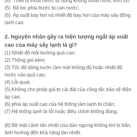
(4)
Thiết bị thoát nước tự động không thoát nước trơn tru;
(5)
Bộ lọc phía trước bị cạn nước;
(6)
Áp suất bay hơi và nhiệt độ bay hơi của máy sấy đông
lạnh cao.
2. Nguyên nhân gây ra hiện tượng ngắt áp suất
cao của máy sấy lạnh là gì?
(1) Nhiệt độ môi trường quá cao;
(2) Thông gió kém;
(3) Tốc độ dòng nước làm mát không đủ hoặc nhiệt độ
nước vào quá cao;
(4) Lỗi quạt;
(5) Không cho phép giá trị cài đặt của công tắc bảo vệ điện
áp cao;
(6) phía áp suất cao của hệ thống làm lạnh bị chặn;
(7) Hệ thống lạnh bị lỗi hoặc điều chỉnh không đúng;
(8) Bề mặt cánh tản nhiệt của dàn ngưng không khí bị bẩn,
ảnh hưởng đến khả năng tản nhiệt.