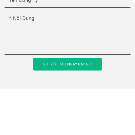
Tên Công Ty
Nội Dung
GỬI YÊU CẦU NGAY BÂY GIỜ