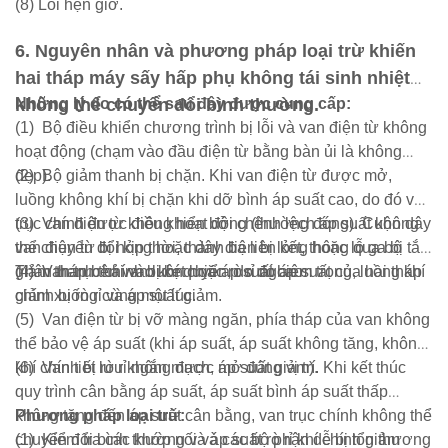
(8) Lỗi hẹn giờ.
6. Nguyên nhân và phương pháp loại trừ khiến
hai tháp máy sấy hấp phụ không tái sinh nhiệt
không thể chuyển đổi bình thường.
Những lý do có thể sau đây được cung cấp:
(1)
Bộ điều khiển chương trình bị lỗi và van điện từ không
hoạt động (chạm vào đầu điện từ bằng bàn ủi là không
đẹp).
(2)
Bộ giảm thanh bị chặn. Khi van điện từ được mở,
luồng không khí bị chặn khi dỡ bình áp suất cao, do đó van
trục chính được điều khiển bởi chênh lệch áp suất không
(3)
Van điện từ không hoạt động (thường đóng). Cuộn dây
thể chuyển đổi kịp thời, thành ba liên kết, thông qua bộ
van điện từ bị hỏng hoặc dây điện bị lỏng hoặc lỗ ga bị tắc.
giảm thanh thải vào khí quyển, do đó áp suất của hai tháp
Thân tháp bên van luôn chịu áp suất cao.
(4)
Van trục chính bị kẹt hoặc rò rỉ nghiêm trọng, luồng khí
giảm xuống cùng một lúc.
chính bị rò rỉ và áp suất giảm.
(5)
Van điện từ bị vỡ màng ngăn, phía tháp của van không
thể bảo vệ áp suất (khi áp suất, áp suất không tăng, không
khí chính bị rò rỉ ngắn mạch, áp suất giảm).
(6)
Van tiết lưu không được mở đúng vị trí. Khi kết thúc
quy trình cân bằng áp suất, áp suất bình áp suất thấp
không tăng đến áp suất cân bằng, van trục chính không thể
Phương pháp loại trừ:
chuyển đổi bình thường và áp suất rò rỉ khí chính giảm
(1)
Kiểm tra các khớp nối và các bộ phận dễ bị tổn thương