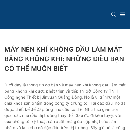
MÁY NÉN KHÍ KHÔNG DẦU LÀM MÁT
BẰNG KHÔNG KHÍ: NHỮNG ĐIỀU BẠN
CÓ THỂ MUỐN BIẾT
Dưới đây là thông tin cơ bản về máy nén khí không dầu làm mát
bằng không khí được phát triển và tiếp thị bởi Công ty TNHH
Công nghệ Thiết bị Jinyuan Quảng Đông. Nó là vị trí như một
chìa khóa sản phẩm trong công ty chúng tôi. Tại các đầu, nó đã
được thiết kế để đáp ứng nhu cầu cụ thể. Như thời gian trôi
qua, các nhu cầu thị trường thay đổi. Sau đó đi kèm tuyệt vời
của chúng tôi kỹ thuật sản xuất, mà giúp cập nhật các sản
phẩm và làm cho nó độc đáo trên thị trường. Bây giờ nó là cũng