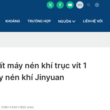
KHOẢNG
TRƯỜNG HỢP
LIÊN HỆ VỚI
NGUỒN
t máy nén khí trục vít 1
y nén khí Jinyuan
2190x1430x1820 (mm)