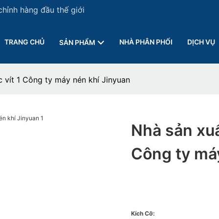
chỉnh hàng đầu thế giới
TRANG CHỦ
NHÀ PHÂN PHỐI
DỊCH VỤ
SẢN PHẨM
c vít 1 Công ty máy nén khí Jinyuan
Nhà sản xuấ
Công ty má
Kích Cỡ: