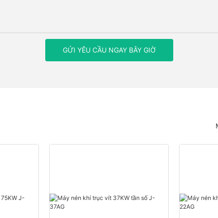
GỬI YÊU CẦU NGAY BÂY GIỜ