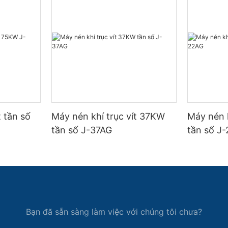
t tần số
Máy nén khí trục vít 37KW
Máy nén 
tần số J-37AG
tần số J
Bạn đã sẵn sàng làm việc với chúng tôi chưa?