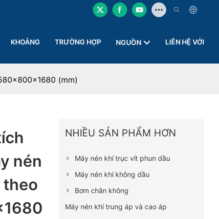
KHOẢNG
TRƯỜNG HỢP
LIÊN HỆ VỚI
NGUỒN
g 1580x800x1680 (mm)
NHIỀU SẢN PHẨM HƠN
tích
y nén
Máy nén khí trục vít phun dầu
Máy nén khí không dầu
 theo
Bơm chân không
x1680
Máy nén khí trung áp và cao áp