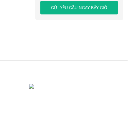
GỬI YÊU CẦU NGAY BÂY GIỜ