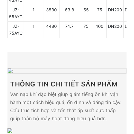
45AYC
JZ-
1
3830
63.8
55
75
DN200
DN1
55AYC
JZ-
1
4480
74.7
75
100
DN200
DN1
75AYC
THÔNG TIN CHI TIẾT SẢN PHẨM
Van nạp khí đặc biệt giúp giảm tiếng ồn khi vận
hành một cách hiệu quả, ổn định và đáng tin cậy.
Cấu trúc tích hợp và tổn thất áp suất cực thấp
giúp toàn bộ máy hoạt động hiệu quả hơn.