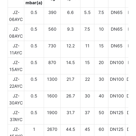
mbar(a)
JZ-
0.5
390
6.6
5.5
7.5
DN65
DN
06AYC
JZ-
0.5
560
9.3
7.5
10
DN65
DN
08AYC
JZ-
0.5
730
12.2
11
15
DN65
DN
11AYC
JZ-
0.5
870
14.5
15
20
DN100
DN
15AYC
JZ-
0.5
1300
21.7
22
30
DN100
DN1
22AYC
JZ-
0.5
1600
26.7
30
40
DN100
DN1
30AYC
JZ-
0.5
1900
31.7
37
50
DN125
DN1
37AYC
JZ-
1
2670
44.5
45
60
DN125
DN1