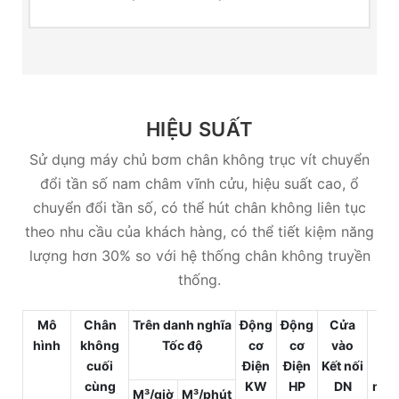
HIỆU SUẤT
Sử dụng máy chủ bơm chân không trục vít chuyển
đổi tần số nam châm vĩnh cửu, hiệu suất cao, ổ
chuyển đổi tần số, có thể hút chân không liên tục
theo nhu cầu của khách hàng, có thể tiết kiệm năng
lượng hơn 30% so với hệ thống chân không truyền
thống.
Mô
Chân
Trên danh nghĩa
Động
Động
Cửa
Kh
hình
không
Tốc độ
cơ
cơ
vào
thả
cuối
Điện
Điện
Kết nối
Kế
cùng
KW
HP
DN
nối
M³/giờ
M³/phút