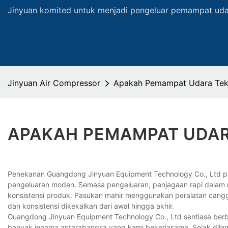
Jinyuan komited untuk menjadi pengeluar pemampat udar
Jinyuan Air Compressor
Apakah Pemampat Udara Tekan
APAKAH PEMAMPAT UDAR
Penekanan Guangdong Jinyuan Equipment Technology Co., Ltd pad
pengeluaran moden. Semasa pengeluaran, penjagaan rapi dalam
konsistensi produk. Pasukan mahir menggunakan peralatan canggi
dan konsistensi dikekalkan dari awal hingga akhir.
Guangdong Jinyuan Equipment Technology Co., Ltd sentiasa berba
banyak jenama antarabangsa yang kami bekerjasama. Sejak dilanca