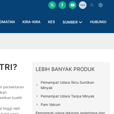
IDMATAN
KIRA-KIRA
KES
HUBUNGI
SUMBER
TRI?
LEBIH BANYAK PRODUK
Pemampat Udara Skru Suntikan
m persekitaran
Minyak
ikan
Pemampat Udara Tanpa Minyak
tikan kualiti
Pam Vakum
 tinggi oleh
Pemampat udara tekanan sederhana dan
 kerja yang