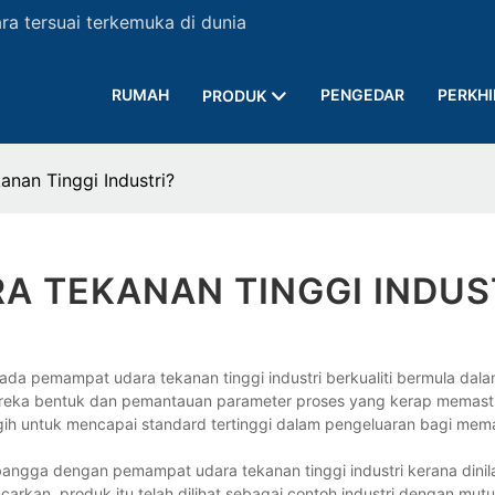
a tersuai terkemuka di dunia
RUMAH
PENGEDAR
PERKH
PRODUK
an Tinggi Industri?
A TEKANAN TINGGI INDUS
a pemampat udara tekanan tinggi industri berkualiti bermula dala
 reka bentuk dan pemantauan parameter proses yang kerap memast
h untuk mencapai standard tertinggi dalam pengeluaran bagi memas
ngga dengan pemampat udara tekanan tinggi industri kerana dinilai
rkan, produk itu telah dilihat sebagai contoh industri dengan mutu