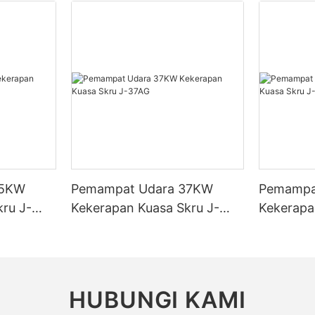
kan Pemampat Udara Jinyuan:
 tombol pengawal selia dan
termasuk jenama, saiz dan kualit
la
ambungan cepat. Komponen ini
artikel ini, kami akan meneroka
 mengendalikan dan melaraskan
penghawa dingin dan memberik
a agar sesuai dengan
petua berguna untuk mencari ta
ru menggunakan pemampat
us anda.
eh berasa agak menggembirakan
 Walau bagaimanapun, dengan
Memahami Kepentingan Pemam
ahuan dan amalan, anda akan
awasan Kerja Anda untuk
Dingin
awa ia sebenarnya agak mudah
at
. Dalam artikel ini, kami akan
ada cara menggunakan
Sebelum kita menyelami kos p
a Jinyuan, yang merupakan
anda telah membiasakan diri
penghawa dingin, adalah pentin
r di kalangan penggemar DIY
75KW
Pemampat Udara 37KW
Pemampa
nen asas pemampat udara
memahami peranan penting yan
l. Kami akan merangkumi
tiba masanya untuk
oleh komponen ini dalam memast
ru J-
Kekerapan Kuasa Skru J-
Kekerapa
a daripada bermula dengan
awasan kerja anda untuk
penghawa dingin anda berjalan l
37AG
22AG
a baharu anda kepada petua
elamat. Adalah penting untuk
Pemampat adalah nadi sistem 
an dan keselamatan yang betul.
ahawa pemampat udara anda
udara, kerana ia bertanggungja
a permukaan yang stabil dan
mengepam bahan pendingin mela
 halangan yang menghalang
untuk menyejukkan udara. Tan
ampat Udara Jinyuan Anda
HUBUNGI KAMI
elain itu, pengudaraan yang
yang berfungsi, penghawa dingi
an itu adalah penting untuk
akan dapat menyejukkan ruang 