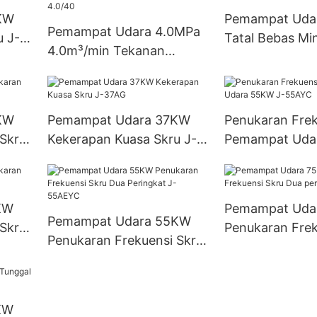
KW
Pemampat Uda
Pemampat Udara 4.0MPa
u J-
Tatal Bebas Mi
4.0m³/min Tekanan
15AYCW
Sederhana Dan Tinggi JH-
4.0/40
KW
Pemampat Udara 37KW
Penukaran Frek
 Skru
Kekerapan Kuasa Skru J-
Pemampat Uda
37AG
55AYC
KW
Pemampat Uda
Pemampat Udara 55KW
 Skru
Penukaran Frek
Penukaran Frekuensi Skru
Dua peringkat
Dua Peringkat J-55AEYC
KW