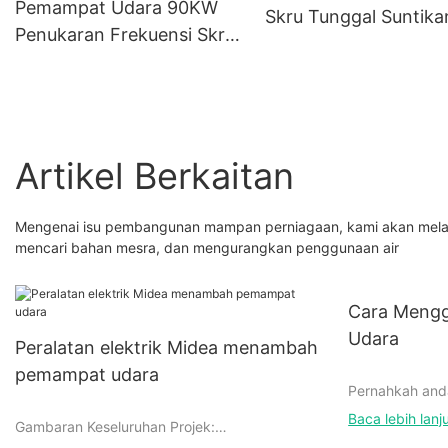
Pemampat Udara 90KW
Skru Tunggal Suntikan
Penukaran Frekuensi Skru
JW-37AYCS
Dua peringkat J-90AEYC
Artikel Berkaitan
Mengenai isu pembangunan mampan perniagaan, kami akan melan
mencari bahan mesra, dan mengurangkan penggunaan air
Cara Meng
Udara
Peralatan elektrik Midea menambah
pemampat udara
Pernahkah and
Jinyuan baru-b
Baca lebih lanj
Gambaran Keseluruhan Projek:
menggunakanny