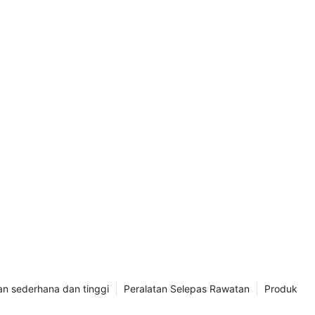
aktor yang
t penghawa
klumat
a membuat
 anda pemilik
ti atau
enaik taraf
kan membimbing
 kos
a terus untuk
nghawa
ntuk pemampat
mungkin
Harga
n sederhana dan tinggi
Peralatan Selepas Rawatan
Produk
eh berbeza-
 faktor,