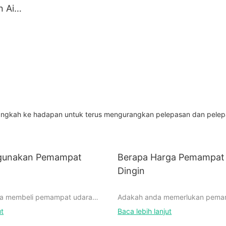
 Air
gkah ke hadapan untuk terus mengurangkan pelepasan dan pelepa
gunakan Pemampat
Berapa Harga Pemampat
Dingin
a membeli pemampat udara
Adakah anda memerlukan pema
aru ini dan ingin menguasai seni
penghawa dingin baru tetapi tid
ut
Baca lebih lanjut
a untuk menggerakkan alatan
berapa kosnya? Jangan cari lagi!