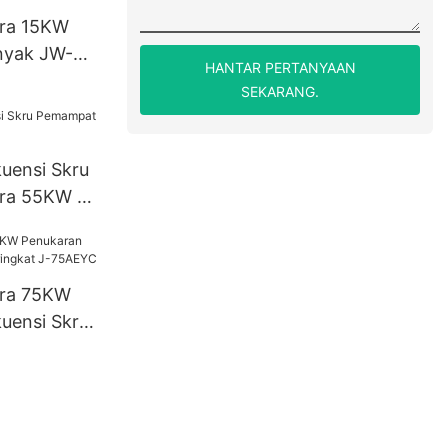
ra 15KW
nyak JW-
HANTAR PERTANYAAN
SEKARANG.
uensi Skru
ra 55KW J-
ra 75KW
uensi Skru
 J-75AEYC