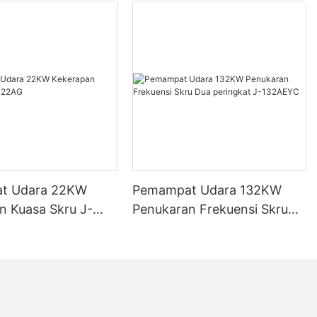
i unit. Dalam
 kos pemampat
an beberapa
waran terbaik.
pat Penghawa
emampat
g untuk
t Udara 22KW
Pemampat Udara 132KW
g dimainkan
ikan sistem
n Kuasa Skru J-
Penukaran Frekuensi Skru
ancar.
Dua peringkat J-132AEYC
penyaman
wab
lui sistem
pa pemampat
n anda tidak
rumah atau