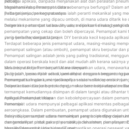
industri.
pelbagai aplikasi, daripada menjanakan alat dan peralatan pneu
bagaimanakah pemampat udara sebenarnya berfungsi? Dalam artik
Memahami Asas Pemampat Udara
pelbagai jenis dan kegunaannya.
Pada terasnya, pemampat udara ialah peranti mekanikal yang me
melalui mekanisme yang dipacu omboh, di mana udara ditarik k
bergerak ke atas dan ke bawah, udara dipaksa ke ruang yang leb
Dalam kes pemampat udara Jinyuan, mesin kami direka bentuk de
pemampatan yang cekap dan boleh dipercayai. Pemampat kami t
yang berbeza, daripada projek DIY berskala kecil kepada aplikasi 
Jenis-jenis Pemampat Udara
Terdapat beberapa jenis pemampat udara, masing-masing mempunyai
pemampat salingan (atau omboh), pemampat skru berputar dan
Pemampat salingan adalah jenis yang paling tradisional, mengg
dalam operasi berskala kecil dan alat mudah alih kerana saizny
skru berputar berkembar untuk memampatkan udara, menawarkan 
Mekanisme Kerja Pemampat Udara Jinyuan
yang lebih besar. Akhir sekali, pemampat emparan bergantung p
Di Jinyuan, pemampat udara kami dibina dengan komponen kejur
memampatkan udara, menjadikannya sesuai untuk operasi volum ti
Pemampat salingan kami menampilkan sistem silinder omboh ya
berputar kami direka bentuk dengan skru bermesin ketepatan dan
Dalam kedua-dua jenis pemampat, mekanisme kerja utama melib
termampat kemudiannya disimpan di dalam tangki atau dihantar t
mengutamakan kecekapan dan kebolehpercayaan dalam pemampat u
Aplikasi Pemampat Udara
komersial.
Pemampat udara mempunyai pelbagai aplikasi merentas pelbagai
aeroangkasa. Dalam pembuatan, pemampat udara digunakan untuk
menyediakan sumber udara termampat yang boleh dipercayai unt
Selain itu, pemampat udara memainkan peranan penting dalam in
mengendalikan pistol paku pneumatik, jackhammer, dan penyembur 
dan termampat untuk peranti perubatan dan sistem pernafasan.
pesawat dan unit kuasa hidraulik, memastikan operasi pesawat y
Memilih Pemampat Udara yang Tepat