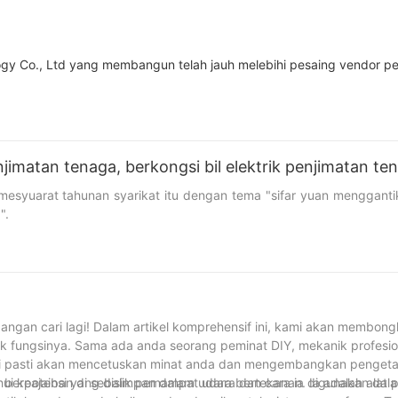
gy Co., Ltd yang membangun telah jauh melebihi pesaing vendor 
matan tenaga, berkongsi bil elektrik penjimatan te
mesyuarat tahunan syarikat itu dengan tema "sifar yuan menggan
".
lebih dahulu situasi syarikat pada 2023, dan menantikan fokus
diakan banyak anugerah, termasuk pasukan cemerlang, bintang ju
lang dan aktif dalam kerja mereka pada tahun 2023.
rikat tahun ini untuk merasai suasana hangat bersama. Semua pekerja
gan cari lagi! Dalam artikel komprehensif ini, kami akan membongk
 fungsinya. Sama ada anda seorang peminat DIY, mekanik profesion
 ini pasti akan mencetuskan minat anda dan mengembangkan penget
ui keajaiban di sebalik pemampat udara dan cara ia digunakan dal
erpotensi yang disimpan dalam udara bertekanan. Ia adalah alat p