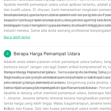
Apabila memilih pemampat udara untuk aplikasi tertentu, adalah 
dan kualiti udara. Di Jinyuan, kami menawarkan rangkaian pema
berskala kecil kepada kemudahan perindustrian yang besar. Pa
Kesimpulannya, pemampat udara adalah alat serba boleh dan pen
sesuai untuk keperluan khusus anda, dengan mengambil kira fakto
kerja dan pelbagai jenis pemampat udara adalah penting untuk m
pelanggan boleh bergantung pada mesin berkualiti tinggi dan ce
Kesimpulannya, memahami cara pemampat udara berfungsi adala
industri mereka. Sama ada anda seorang profesional berpengala
penting. Dengan lebih 30 tahun pengalaman dalam industri, syari
Baca lebih lanjut
yang berfungsi dengan baik terhadap kecekapan, produktiviti 
boleh membuat keputusan termaklum tentang jenis pemampat yan
mengendalikannya dengan betul. Jadi, inilah masa depan yang 
Berapa Harga Pemampat Udara
3
udara yang dioptimumkan.
Adakah anda dalam pasaran untuk pemampat udara baharu, tetapi
berbeza-beza? Jangan cari lagi! Dalam artikel komprehensif ini
menyumbang kepada harganya. Sama ada anda seorang penggem
Berapa Harga Pemampat Udara: Semua yang Anda Perlu Tahu
membantu anda membuat keputusan termaklum untuk keperluan
Bagi sesiapa yang ingin membeli pemampat udara, salah satu soal
tahu tentang harga pemampat udara.
pemampat udara boleh berbeza-beza bergantung pada jenama, sai
pemampat udara dan memberikan gambaran keseluruhan Pemampat
Faktor-faktor yang Mempengaruhi Kos Pemampat Udara
Apabila ia datang untuk membeli pemampat udara, beberapa fak
1. Jenama: Jenama tertentu terkenal kerana menghasilkan pemamp
tanda harga yang lebih tinggi. Walau bagaimanapun, jenama ter
kos.
2. Saiz dan Kuasa: Saiz dan kuasa pemampat udara boleh member