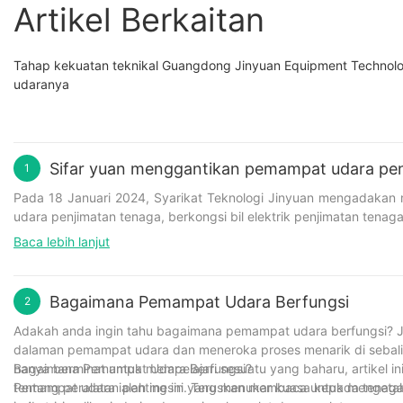
Artikel Berkaitan
Tahap kekuatan teknikal Guangdong Jinyuan Equipment Technolo
udaranya
Sifar yuan menggantikan pemampat udara penji
1
Pada 18 Januari 2024, Syarikat Teknologi Jinyuan mengadakan 
udara penjimatan tenaga, berkongsi bil elektrik penjimatan tenaga
Selepas mesyuarat bermula, pengarah kilang meringkaskan ter
Baca lebih lanjut
pembangunan masa depan pada 2024.
Kemudian melalui proses penganugerahan, syarikat telah menye
aktif kerja, dll., bertujuan untuk mengiktiraf pekerja yang cemer
Bagaimana Pemampat Udara Berfungsi
2
Bahagian terakhir ialah jamuan tengah hari, yang terletak di sya
bahawa 2024 akan menjadi tahun yang lebih baik.
Adakah anda ingin tahu bagaimana pemampat udara berfungsi? Jan
dalaman pemampat udara dan meneroka proses menarik di sebalik
hanya berminat untuk mempelajari sesuatu yang baharu, artikel
Bagaimana Pemampat Udara Berfungsi?
tentang peralatan penting ini. Teruskan membaca untuk mengetah
Pemampat udara ialah mesin yang menukar kuasa kepada tenaga b