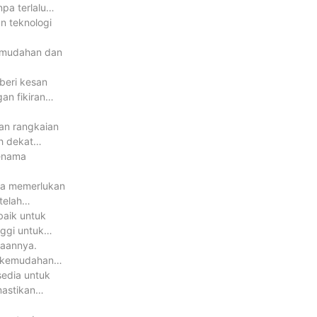
pa terlalu
n teknologi
kemudahan dan
beri kesan
an fikiran
an rangkaian
h dekat
jenama
da memerlukan
telah
baik untuk
ggi untuk
naannya.
a kemudahan
edia untuk
astikan