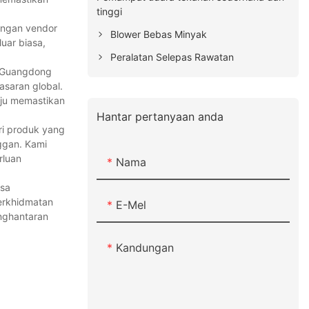
tinggi
engan vendor
Blower Bebas Minyak
uar biasa,
Peralatan Selepas Rawatan
. Guangdong
saran global.
aju memastikan
Hantar pertanyaan anda
ri produk yang
ggan. Kami
rluan
Nama
asa
erkhidmatan
E-Mel
nghantaran
Kandungan