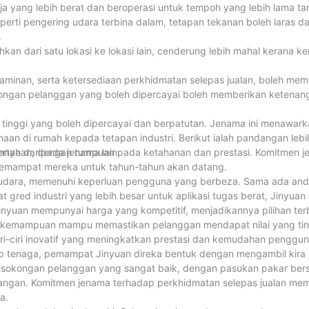
 yang lebih berat dan beroperasi untuk tempoh yang lebih lama tan
eperti pengering udara terbina dalam, tetapan tekanan boleh laras da
.
an dari satu lokasi ke lokasi lain, cenderung lebih mahal kerana 
 jaminan, serta ketersediaan perkhidmatan selepas jualan, boleh mem
ongan pelanggan yang boleh dipercayai boleh memberikan ketenang
 tinggi yang boleh dipercayai dan berpatutan. Jenama ini menawark
aan di rumah kepada tetapan industri. Berikut ialah pandangan lebi
ya daripada jenama lain.
 bertahan, dengan tumpuan pada ketahanan dan prestasi. Komitmen 
pemampat mereka untuk tahun-tahun akan datang.
t udara, memenuhi keperluan pengguna yang berbeza. Sama ada an
ed industri yang lebih besar untuk aplikasi tugas berat, Jinyuan 
inyuan mempunyai harga yang kompetitif, menjadikannya pilihan ter
 kemampuan mampu memastikan pelanggan mendapat nilai yang tin
ciri-ciri inovatif yang meningkatkan prestasi dan kemudahan penggu
kap tenaga, pemampat Jinyuan direka bentuk dengan mengambil kir
 sokongan pelanggan yang sangat baik, dengan pasukan pakar bers
gan. Komitmen jenama terhadap perkhidmatan selepas jualan mem
a.