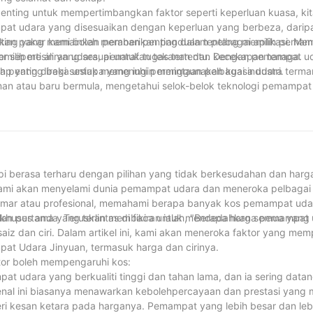
penting untuk mempertimbangkan faktor seperti keperluan kuasa, ki
mpat udara yang disesuaikan dengan keperluan yang berbeza, dari
sukan pakar kami boleh memberikan panduan tentang memilih pema
ting yang memainkan peranan penting dalam pelbagai aplikasi. Mem
r seperti aliran udara, penarafan tekanan dan kecekapan tenaga.
emilih mesin yang sesuai untuk tugas tertentu. Dengan pemampat u
kap yang direka untuk memenuhi permintaan pelbagai industri.
h penting bagi sesiapa yang ingin menggunakan kuasa udara term
man atau baru bermula, mengetahui selok-belok teknologi pemampat
kat kami telah melihat sendiri impak yang boleh diberikan oleh pem
dan keuntungan. Dengan memahami mekanisme di sebalik pemampat 
g paling sesuai untuk keperluan khusus anda dan cara menyelengg
makmur yang dipenuhi dengan pemampat udara yang berjalan lancar
 berasa terharu dengan pilihan yang tidak berkesudahan dan harg
, kami akan menyelami dunia pemampat udara dan meneroka pelbagai
ar atau profesional, memahami berapa banyak kos pemampat uda
 khusus anda. Teruskan membaca untuk mendedahkan semua yang 
an pertama yang terlintas di fikiran ialah, "Berapa harga pemampat
z dan ciri. Dalam artikel ini, kami akan meneroka faktor yang mem
 Udara Jinyuan, termasuk harga dan cirinya.
tor boleh mempengaruhi kos:
at udara yang berkualiti tinggi dan tahan lama, dan ia sering dat
kenal ini biasanya menawarkan kebolehpercayaan dan prestasi yang
i kesan ketara pada harganya. Pemampat yang lebih besar dan leb