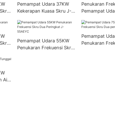
KW
Pemampat Udara 37KW
Penukaran Frek
 Skru
Kekerapan Kuasa Skru J-
Pemampat Uda
37AG
55AYC
KW
Pemampat Uda
Pemampat Udara 55KW
 Skru
Penukaran Frek
Penukaran Frekuensi Skru
Dua peringkat
Dua Peringkat J-55AEYC
KW
 Air