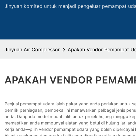
Jinyuan komited untuk menjadi pengeluar pemampat udar
Jinyuan Air Compressor
Apakah Vendor Pemampat Ud
APAKAH VENDOR PEMAM
Penjual pemampat udara ialah pakar yang anda perlukan untuk 
pemilik perniagaan, pembekal ini menawarkan pelbagai jenis pem
anda. Daripada model mudah alih untuk projek hujung minggu kepa
memastikan anda mempunyai alatan yang betul di hujung jari an
kerja anda—pilih vendor pemampat udara yang boleh dipercayai ha
Alami kecekapan dan produktiviti yang dipertingkatkan dengan 