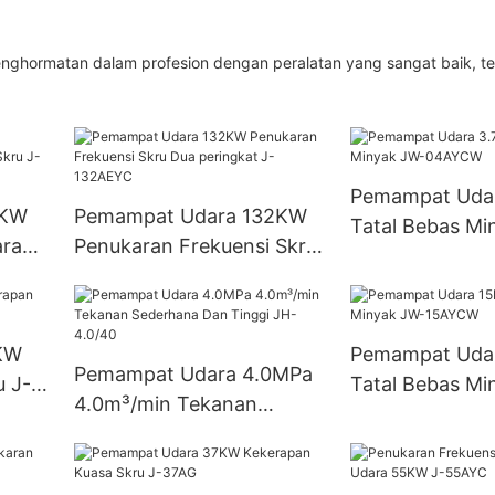
ghormatan dalam profesion dengan peralatan yang sangat baik, te
Pemampat Uda
0KW
Pemampat Udara 132KW
Tatal Bebas Mi
aran
Penukaran Frekuensi Skru
04AYCW
0AEYC
Dua peringkat J-132AEYC
KW
Pemampat Uda
Pemampat Udara 4.0MPa
u J-
Tatal Bebas Mi
4.0m³/min Tekanan
15AYCW
Sederhana Dan Tinggi JH-
4.0/40