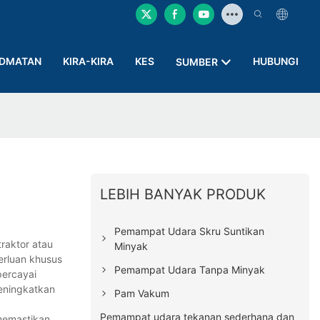
IDMATAN
KIRA-KIRA
KES
HUBUNGI
SUMBER
LEBIH BANYAK PRODUK
Pemampat Udara Skru Suntikan
raktor atau
Minyak
erluan khusus
Pemampat Udara Tanpa Minyak
percayai
eningkatkan
Pam Vakum
Pemampat udara tekanan sederhana dan
memastikan