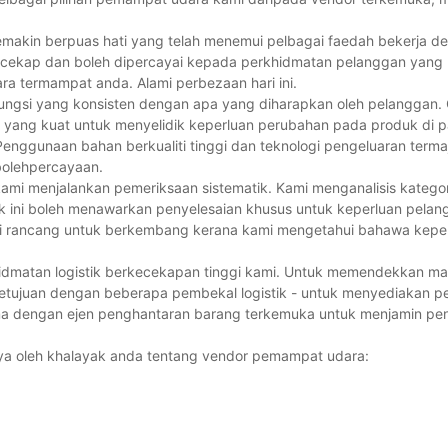
emakin berpuas hati yang telah menemui pelbagai faedah bekerja d
cekap dan boleh dipercayai kepada perkhidmatan pelanggan yang l
a termampat anda. Alami perbezaan hari ini.
ungsi yang konsisten dengan apa yang diharapkan oleh pelanggan
ang kuat untuk menyelidik keperluan perubahan pada produk di pa
. Penggunaan bahan berkualiti tinggi dan teknologi pengeluaran term
bolehpercayaan.
i menjalankan pemeriksaan sistematik. Kami menganalisis katego
ini boleh menawarkan penyelesaian khusus untuk keperluan pelan
mi rancang untuk berkembang kerana kami mengetahui bahawa kepe
hidmatan logistik berkecekapan tinggi kami. Untuk memendekkan m
etujuan dengan beberapa pembekal logistik - untuk menyediakan p
ama dengan ejen penghantaran barang terkemuka untuk menjamin pe
anya oleh khalayak anda tentang vendor pemampat udara: