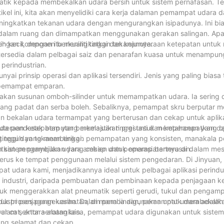
matik kepada membekalkan udara bersih untuk sistem pernafasan. Te
el ini, kita akan menyelidiki cara kerja dalaman pemampat udara 
ningkatkan tekanan udara dengan mengurangkan isipadunya. Ini bi
e dalam ruang dan dimampatkan menggunakan gerakan salingan. Ap
ih kecil, dengan itu meningkatkan tekanannya.
ngan komponen berkualiti tinggi dan kejuruteraan ketepatan untuk
ersedia dalam pelbagai saiz dan penarafan kuasa untuk menampun
perindustrian.
 prinsip operasi dan aplikasi tersendiri. Jenis yang paling biasa
 pemampat emparan.
unakan susunan omboh-silinder untuk memampatkan udara. Ia sering
a yang padat dan serba boleh. Sebaliknya, pemampat skru berputar
bekalan udara termampat yang berterusan dan cekap untuk aplikas
ada pendesak berputar berkelajuan tinggi untuk mempercepatkan d
uteraan ketepatan yang memastikan prestasi dan ketahanan yang 
nggi dan tekanan tinggi.
ng teguh yang memberikan pemampatan yang konsisten, manakala 
 sistem penyejukan yang cekap untuk operasi berterusan.
atkan pengambilan udara ambien dan pemampatannya di dalam mes
erus ke tempat penggunaan melalui sistem pengedaran. Di Jinyuan,
dara kami, menjadikannya ideal untuk pelbagai aplikasi perindu
 industri, daripada pembuatan dan pembinaan kepada penjagaan k
 menggerakkan alat pneumatik seperti gerudi, tukul dan pengamp
uk proses pengeluaran. Dalam pembinaan, pemampat udara adalah 
dustri penjagaan kesihatan, di mana ia digunakan untuk membekalka
cat, antara alatan lain.
 Dalam sektor aeroangkasa, pemampat udara digunakan untuk siste
ang selamat dan cekap.