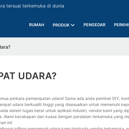
a tersuai terkemuka di dunia
RUMAH
PENGEDAR
PERKH
PRODUK
ara?
PAT UDARA?
semua perkara pemampatan udara! Sama ada anda peminat DIY, kont
ampat udara berkualiti tinggi yang disesuaikan untuk memenuhi kep
da sistem tugas berat untuk aplikasi industri, vendor kami yang di
da. Alami kecekapan dan kuasa dengan peralatan terkemuka yang m
ri ini!
pelbagai pilihan pemampat udara kami daripada vendor terkemuka, 