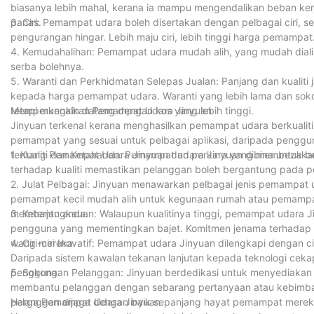
biasanya lebih mahal, kerana ia mampu mengendalikan beban kerja
panas.
3. Ciri: Pemampat udara boleh disertakan dengan pelbagai ciri, s
pengurangan hingar. Lebih maju ciri, lebih tinggi harga pemampat
4. Kemudahalihan: Pemampat udara mudah alih, yang mudah dialihk
serba bolehnya.
5. Waranti dan Perkhidmatan Selepas Jualan: Panjang dan kualiti
kepada harga pemampat udara. Waranti yang lebih lama dan sok
tetapi mungkin datang dengan kos yang lebih tinggi.
Memperkenalkan Pemampat Udara Jinyuan
Jinyuan terkenal kerana menghasilkan pemampat udara berkualiti
pemampat yang sesuai untuk pelbagai aplikasi, daripada penggun
tentang Pemampat Udara Jinyuan dan perkara yang membezakann
1. Kualiti dan Ketahanan: Pemampat udara Jinyuan dibina untuk
terhadap kualiti memastikan pelanggan boleh bergantung pada 
2. Julat Pelbagai: Jinyuan menawarkan pelbagai jenis pemampa
pemampat kecil mudah alih untuk kegunaan rumah atau pemampat gr
membantu anda.
3. Keterjangkauan: Walaupun kualitinya tinggi, pemampat udara J
pengguna yang mementingkan bajet. Komitmen jenama terhadap
wang mereka.
4. Ciri-ciri Inovatif: Pemampat udara Jinyuan dilengkapi dengan 
Daripada sistem kawalan tekanan lanjutan kepada teknologi ce
pengguna.
5. Sokongan Pelanggan: Jinyuan berdedikasi untuk menyediakan
membantu pelanggan dengan sebarang pertanyaan atau kebimban
pelanggan dijaga dengan baik sepanjang hayat pemampat merek
Harga Pemampat Udara Jinyuan