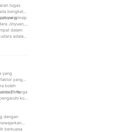
taran tugas
pada bengkel
mpat yang
ahami prinsip
dara Jinyuan,
ampat dalam
 udara adalah
ampat udara
udara, anda
ara dan
 dan kuasa
a yang
 faktor yang
ra boleh
anda perlu
 udara?" Harga
pengaruhi kos
ang dengan
 mewajarkan
ih berkuasa