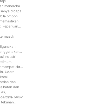
tapi
dan meneroka
asanya dicapai
abila omboh
 memastikan
g keperluan
 termasuk
 digunakan
 menggunakan
i industri
an
optimum.
pemampat skru
in. Udara
 kami
strian dan
esihatan dan
las,
penting untuk
n udara bersih
m tekanan