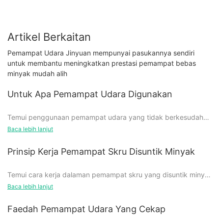
Artikel Berkaitan
Pemampat Udara Jinyuan mempunyai pasukannya sendiri
untuk membantu meningkatkan prestasi pemampat bebas
minyak mudah alih
Untuk Apa Pemampat Udara Digunakan
Temui penggunaan pemampat udara yang tidak berkesudahan
dan bagaimana ia boleh menambah baik pelbagai aspek
Baca lebih lanjut
kehidupan harian anda. Daripada alat kuasa dan jentera hingga
kembung tayar dan permukaan pembersihan, fungsi
Prinsip Kerja Pemampat Skru Disuntik Minyak
pemampat udara benar-benar tidak terhad. Selami artikel ini
untuk mengetahui tentang banyak aplikasi praktikal dan
Temui cara kerja dalaman pemampat skru yang disuntik minyak
faedah peranti berkuasa ini.
dan fahami prinsip asas di sebalik operasinya. Sama ada anda
Baca lebih lanjut
seorang pemula atau pakar dalam bidang ini, panduan
komprehensif ini akan memberikan anda cerapan berharga
Faedah Pemampat Udara Yang Cekap
5 Kegunaan Biasa untuk Pemampat Udara
tentang kefungsian mesin penting ini. Selami kerumitan